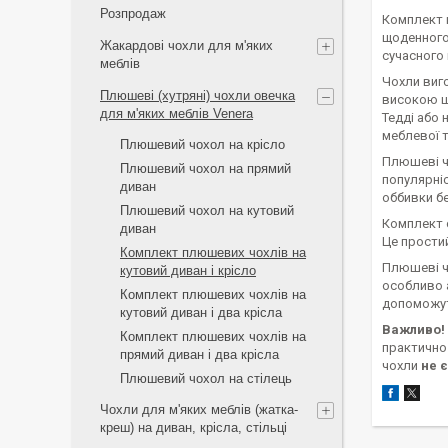
Розпродаж
Комплект п
щоденного
Жакардові чохли для м'яких
сучасного 
меблів
Чохли виго
Плюшеві (хутряні) чохли овечка
високою щ
для м'яких меблів Venera
Тедді або 
меблевої т
Плюшевий чохол на крісло
Плюшеві ч
Плюшевий чохол на прямий
популярні
диван
оббивки бе
Плюшевий чохол на кутовий
Комплект с
диван
Це простий
Комплект плюшевих чохлів на
Плюшеві ч
кутовий диван і крісло
особливо а
Комплект плюшевих чохлів на
допоможуть
кутовий диван і два крісла
Важливо!
Комплект плюшевих чохлів на
практично
прямий диван і два крісла
чохли
не 
Плюшевий чохол на стілець
Чохли для м'яких меблів (жатка-
креш) на диван, крісла, стільці