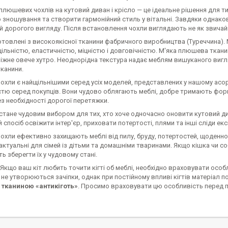
люшевих чохлів на кутовий диван і крісло — це ідеальне рішення для тих
 зношування та створити гармонійний стиль у вітальні. Завдяки однако
й дорогого вигляду. Після встановлення чохли виглядають не як звичайн
товлені з високоякісної тканини фабричного виробництва (Туреччина).
ільністю, еластичністю, міцністю і довговічністю. М'яка плюшева ткан
ніжне овече хутро. Неоднорідна текстура надає меблям вишуканого вигл
канини.
охли є найщільнішими серед усіх моделей, представлених у нашому асо
стю серед покупців. Вони чудово облягають меблі, добре тримають фо
з необхідності дорогої перетяжки.
тане чудовим вибором для тих, хто хоче одночасно оновити кутовий диван
 спосіб освіжити інтер'єр, приховати потертості, плями та інші сліди екс
охли ефективно захищають меблі від пилу, бруду, потертостей, щоденно
ктуальні для сімей із дітьми та домашніми тваринами. Якщо кішка чи со
 зберегти їх у чудовому стані.
Якщо ваш кіт любить точити кігті об меблі, необхідно враховувати особ
 не утворюються зачіпки, однак при постійному впливі кігтів матеріал
є тканиною «антикіготь»
. Просимо враховувати цю особливість перед 