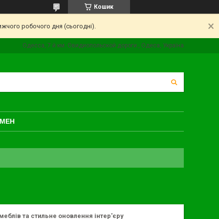
Кошик
ижчого робочого дня (сьогодні).
Одесса, 7 й км. Овидиопольской дороги., Одеса, Україна
БМЕН
меблів та стильне оновлення інтер'єру