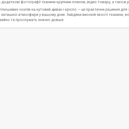
додаткові фотографії тканини крупним планом, відео товару, а також ре
люшевих чохлів на кутовий диван і крісло — це практичне рішення для 
затишної атмосфери у вашому домі. Завдяки високій якості тканини, ел
охайно та прослужать значно довше.