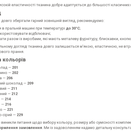
исокій еластичності тканина добре адаптується до більшості класичних
д
 довго зберігали гарний зовнішній вигляд, рекомендуємо:
и в пральній машині при температурі
до 30°C
;
икористовувати відбілювачі;
рати разом із виробами, які мають металеву фурнітуру, блискавки, кноп
ьному догляді тканина довго залишається м'якою, еластичною, не втрач
ового прання.
а кольорів
олад —
201
чино —
202
а —
206
чий шоколад —
209
вий —
211
чний —
212
 —
214
й —
216
о —
221
о-сірий —
229
с виникли питання щодо вибору кольору, розміру або сумісності компл
ормлення замовлення
. Ми із задоволенням надамо детальну консуль