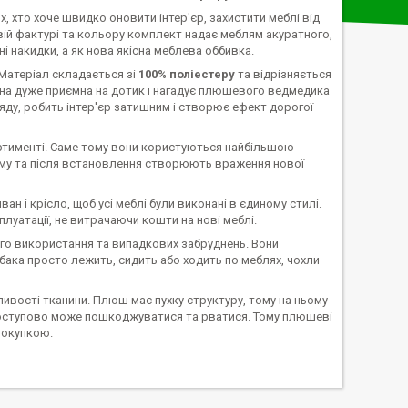
, хто хоче швидко оновити інтер'єр, захистити меблі від
вій фактурі та кольору комплект надає меблям акуратного,
і накидки, а як нова якісна меблева оббивка.
 Матеріал складається зі
100% поліестеру
та відрізняється
ина дуже приємна на дотик і нагадує плюшевого ведмедика
яду, робить інтер'єр затишним і створює ефект дорогої
ртименті. Саме тому вони користуються найбільшою
рму та після встановлення створюють враження нової
 і крісло, щоб усі меблі були виконані в єдиному стилі.
плуатації, не витрачаючи кошти на нові меблі.
го використання та випадкових забруднень. Вони
бака просто лежить, сидить або ходить по меблях, чохли
ливості тканини. Плюш має пухку структуру, тому на ньому
 поступово може пошкоджуватися та рватися. Тому плюшеві
покупкою.