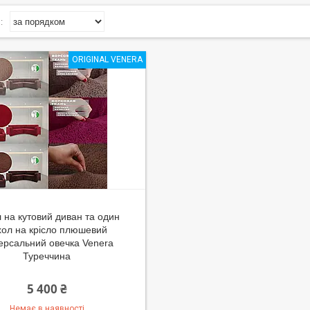
ORIGINAL VENERA
 на кутовий диван та один
хол на крісло плюшевий
версальний овечка Venera
Туреччина
5 400 ₴
Немає в наявності