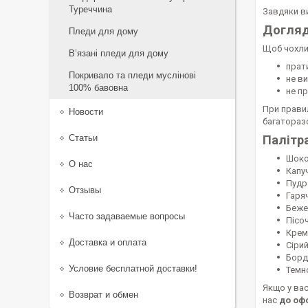
Туреччина
Завдяки в
Догля
Пледи для дому
Щоб чохли
В’язані пледи для дому
прат
Покривало та пледи муслінові
не в
100% бавовна
не п
При правил
Новости
багатораз
Статьи
Палітр
Шок
О нас
Капу
Пудр
Отзывы
Гаря
Беже
Часто задаваемые вопросы
Пісо
Крем
Доставка и оплата
Сіри
Борд
Условие бесплатной доставки!
Темн
Якщо у ва
Возврат и обмен
нас
до оф