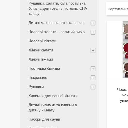
Рушники, халати, біла постільна
білизна для готелів, готелів, СПА
та саун
Дитячі махрові халати та пончо
Чоловічі халати – великий вибір
Чоловічі піжами
Жіночі халати
Жіночі піжами
Постільна білизна
Покривало
Рушники
Чохол
чо
Килимки для ванної кімнати
уні
Дитячі килимки та килими в
дитячу кімнату
Набори для сауни