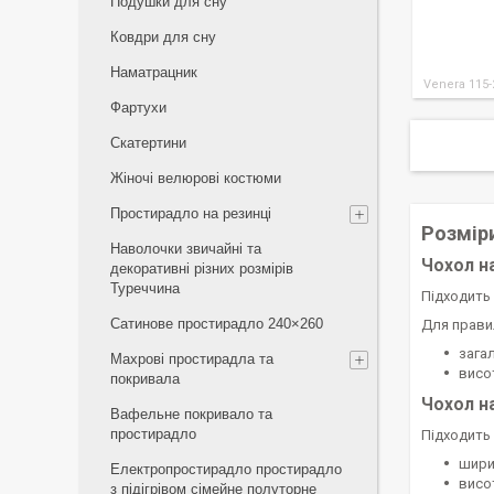
Подушки для сну
Ковдри для сну
Наматрацник
Venera 115-
Фартухи
Скатертини
Жіночі велюрові костюми
Простирадло на резинці
Розмір
Наволочки звичайні та
Чохол н
декоративні різних розмірів
Туреччина
Підходить 
Сатинове простирадло 240×260
Для прави
зага
Махрові простирадла та
висо
покривала
Чохол н
Вафельне покривало та
простирадло
Підходить 
шири
Електропростирадло простирадло
висо
з підігрівом сімейне полуторне