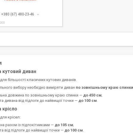
+380 (67) 480-23-46
200
и
а кутовий диван
для більшості класичних кутових диванів.
льного вибору необхідно виміряти диван
по зовнішньому краю спинк
льна довжина по зовнішньому краю спинки —
до 450 см
;
та дивана від підлоги до найвищої точки —
до 100 см
.
а крісло
для крісел:
на разом із підлокітниками —
до 105 см
;
та від підлоги до найвищої точки —
до 100 см
.