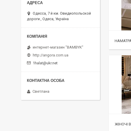
Одесса, 7 й км. Овидиопольской
дороги., Одеса, Україна
НАМАТР
интернет-магазин "BAMBYK"
http://angora.com.ua
1halat@ukr.net
Светлана
ЖІНОЧІ 