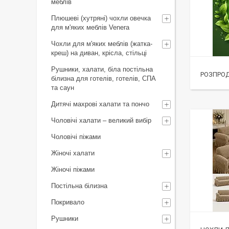
меблів
Плюшеві (хутряні) чохли овечка
для м'яких меблів Venera
Чохли для м'яких меблів (жатка-
креш) на диван, крісла, стільці
Рушники, халати, біла постільна
РОЗПРО
білизна для готелів, готелів, СПА
та саун
Дитячі махрові халати та пончо
Чоловічі халати – великий вибір
Чоловічі піжами
Жіночі халати
Жіночі піжами
Постільна білизна
Покривало
Рушники