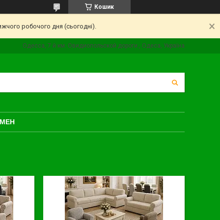
Кошик
ижчого робочого дня (сьогодні).
Одесса, 7 й км. Овидиопольской дороги., Одеса, Україна
БМЕН