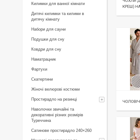
ЧОХЛИ Д
Килимки для ванної кімнати
КРЕШ) НА
Дитячі килимки та килими в
дитячу кімнату
Набори для сауни
Подушки для сну
Ковдри для сну
Наматрацник
Фартухи
Скатертини
Жіночі велюрові костюми
Простирадло на резинці
ЧОЛОВІЧ
Наволочки звичайні та
декоративні різних розмірів
Туреччина
Сатинове простирадло 240×260