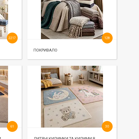
2217
128
ПОКРИВАЛО
61
30
И
ДИТЯЧІ КИЛИМКИ ТА КИЛИМИ В