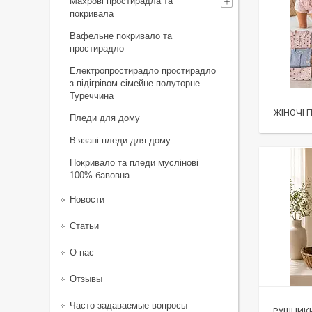
Махрові простирадла та
покривала
Вафельне покривало та
простирадло
Електропростирадло простирадло
з підігрівом сімейне полуторне
Туреччина
ЖІНОЧІ 
Пледи для дому
В’язані пледи для дому
Покривало та пледи муслінові
100% бавовна
Новости
Статьи
О нас
Отзывы
Часто задаваемые вопросы
РУШНИК