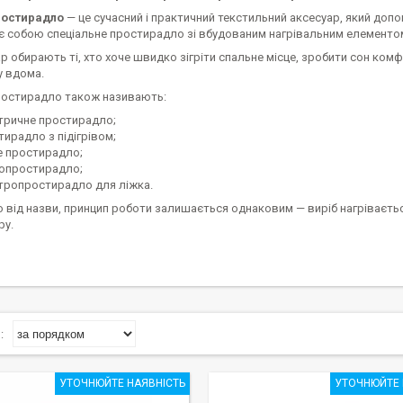
ростирадло
— це сучасний і практичний текстильний аксесуар, який допо
є собою спеціальне простирадло зі вбудованим нагрівальним елементом,
р обирають ті, хто хоче швидко зігріти спальне місце, зробити сон ко
 вдома.
остирадло також називають:
тричне простирадло;
тирадло з підігрівом;
е простирадло;
опростирадло;
тропростирадло для ліжка.
 від назви, принцип роботи залишається однаковим — виріб нагріваєть
ру.
УТОЧНЮЙТЕ НАЯВНІСТЬ
УТОЧНЮЙТЕ 