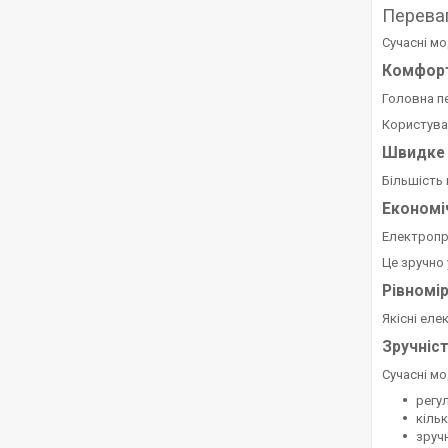
Перева
Сучасні м
Комфорт
Головна п
Користува
Швидке 
Більшість
Економі
Електропро
Це зручно 
Рівномі
Якісні ел
Зручніс
Сучасні мо
регу
кіль
зруч