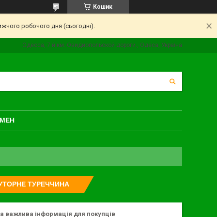
Кошик
ижчого робочого дня (сьогодні).
Одесса, 7 й км. Овидиопольской дороги., Одеса, Україна
БМЕН
УТОРНЕ ТУРЕЧЧИНА
та важлива інформація для покупців