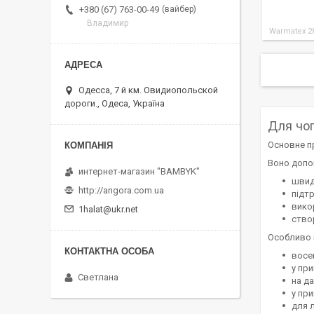
вайбер
+380 (67) 763-00-49
Владимир
Warmatex 2
Одесса, 7 й км. Овидиопольской
дороги., Одеса, Україна
Для чо
Основне п
Воно допо
интернет-магазин "BAMBYK"
швид
http://angora.com.ua
підт
вико
1halat@ukr.net
ство
Особливо 
восе
у пр
Светлана
на да
у при
для л