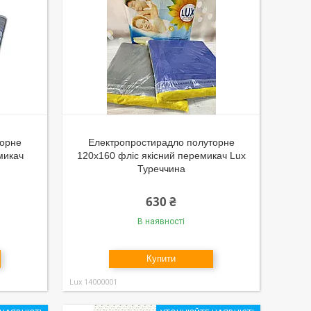
торне
Електропростирадло полуторне
микач
120x160 фліс якісний перемикач Lux
Туреччина
630 ₴
В наявності
Купити
Lux 14000001