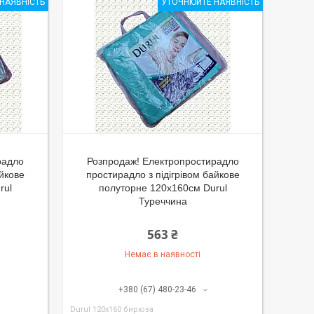
НАЯВНІСТЬ
УТОЧНЮЙТЕ НАЯВНІСТЬ
радло
Розпродаж! Електропростирадло
айкове
простирадло з підігрівом байкове
rul
полуторне 120x160см Durul
Туреччина
563 ₴
Немає в наявності
+380 (67) 480-23-46
Durul 120x160 бирюза