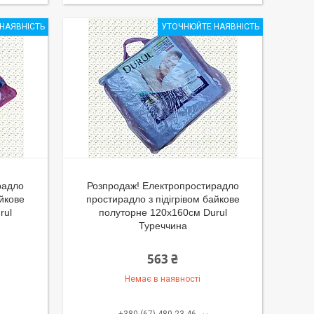
НАЯВНІСТЬ
УТОЧНЮЙТЕ НАЯВНІСТЬ
радло
Розпродаж! Електропростирадло
айкове
простирадло з підігрівом байкове
rul
полуторне 120x160см Durul
Туреччина
563 ₴
Немає в наявності