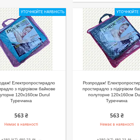
УТОЧНЮЙТЕ НАЯВНІСТЬ
УТОЧНЮЙТЕ 
одаж! Електропростирадло
Розпродаж! Електропрости
радло з підігрівом байкове
простирадло з підігрівом б
уторне 120x160см Durul
полуторне 120x160см Du
Туреччина
Туреччина
563 ₴
563 ₴
Немає в наявності
Немає в наявності