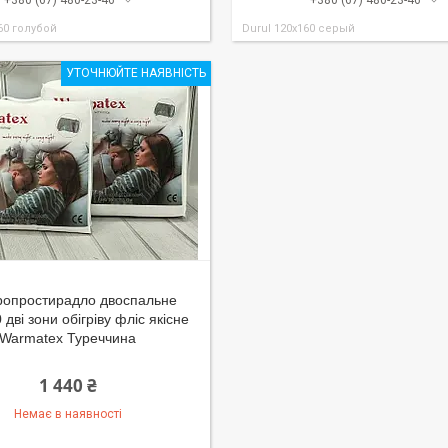
+380 (67) 480-23-46
+380 (67) 480-23-46
60 голубой
Durul 120x160 серый
УТОЧНЮЙТЕ НАЯВНІСТЬ
ропростирадло двоспальне
дві зони обігріву фліс якісне
Warmatex Туреччина
1 440 ₴
Немає в наявності