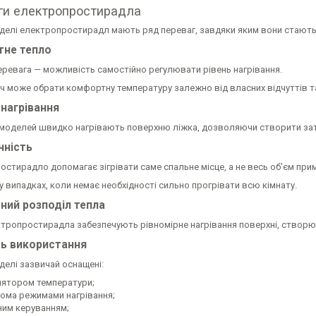
ги електропростирадла
оделі електропростирадл мають ряд переваг, завдяки яким вони стают
не тепло
еревага — можливість самостійно регулювати рівень нагрівання.
ч може обрати комфортну температуру залежно від власних відчуттів та
нагрівання
 моделей швидко нагрівають поверхню ліжка, дозволяючи створити зати
чність
стирадло допомагає зігрівати саме спальне місце, а не весь об'єм при
у випадках, коли немає необхідності сильно прогрівати всю кімнату.
рний розподіл тепла
ектропростирадла забезпечують рівномірне нагрівання поверхні, створ
ть використання
делі зазвичай оснащені:
лятором температури;
кома режимами нагрівання;
ним керуванням;