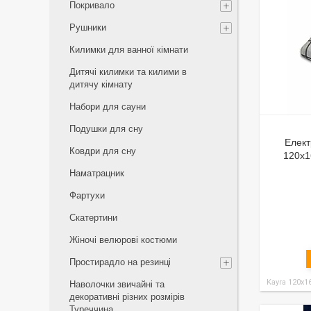
Покривало
Рушники
Килимки для ванної кімнати
Дитячі килимки та килими в
дитячу кімнату
Набори для сауни
Подушки для сну
Елек
Ковдри для сну
120x1
Наматрацник
Фартухи
Скатертини
Жіночі велюрові костюми
Простирадло на резинці
Kayra 120x1
Наволочки звичайні та
декоративні різних розмірів
Туреччина