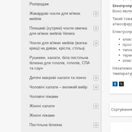
Розпродаж
Електроп
Воно явля
Жакардові чохли для м'яких
меблів
Такий това
атмосферу
Плюшеві (хутряні) чохли овечка
Електропр
для м'яких меблів Venera
елек
Чохли для м'яких меблів (жатка-
прос
креш) на диван, крісла, стільці
тепл
терм
Рушники, халати, біла постільна
елек
білизна для готелів, готелів, СПА
та саун
Незалежно
температу
Дитячі махрові халати та пончо
Чоловічі халати – великий вибір
Чоловічі піжами
Жіночі халати
Жіночі піжами
Постільна білизна