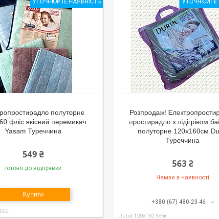
УТОЧНЮЙТЕ НАЯВНІСТЬ
УТОЧНЮЙТЕ 
тропростирадло полуторне
Розпродаж! Електропрости
60 фліс якісний перемикач
простирадло з підігрівом б
Yasam Туреччина
полуторне 120x160см Du
Туреччина
549 ₴
563 ₴
Готово до відправки
Немає в наявності
Купити
+380 (67) 480-23-46
000
Durul 120x160 беж