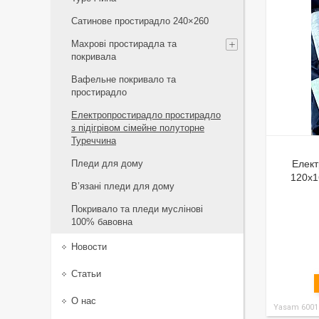
Сатинове простирадло 240×260
Махрові простирадла та
покривала
Вафельне покривало та
простирадло
Електропростирадло простирадло
з підігрівом сімейне полуторне
Туреччина
Пледи для дому
Елек
120x1
В’язані пледи для дому
Покривало та пледи муслінові
100% бавовна
Новости
Статьи
О нас
Yasam 6001