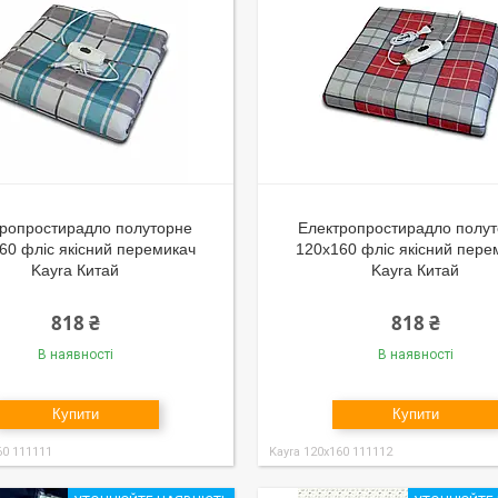
тропростирадло полуторне
Електропростирадло полу
60 фліс якісний перемикач
120x160 фліс якісний пере
Kayra Китай
Kayra Китай
818 ₴
818 ₴
В наявності
В наявності
Купити
Купити
60 111111
Kayra 120x160 111112