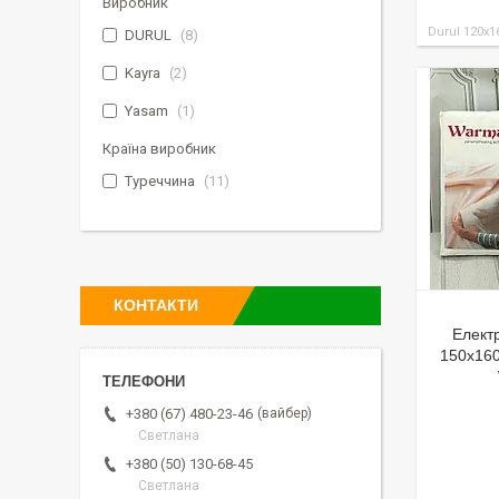
Виробник
Durul 120x1
DURUL
8
Kayra
2
Yasam
1
Країна виробник
Туреччина
11
КОНТАКТИ
Елект
150x160 
вайбер
+380 (67) 480-23-46
Светлана
+380 (50) 130-68-45
Светлана