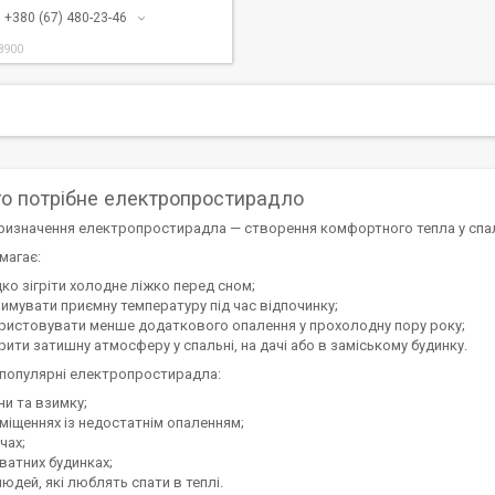
+380 (67) 480-23-46
8900
го потрібне електропростирадло
ризначення електропростирадла — створення комфортного тепла у спал
магає:
ко зігріти холодне ліжко перед сном;
римувати приємну температуру під час відпочинку;
ристовувати менше додаткового опалення у прохолодну пору року;
рити затишну атмосферу у спальні, на дачі або в заміському будинку.
популярні електропростирадла:
ни та взимку;
иміщеннях із недостатнім опаленням;
чах;
ватних будинках;
юдей, які люблять спати в теплі.