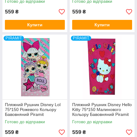
Готово до відправки
Готово до відправки
Туреччина
559
559
₴
₴
Купити
Купити
PIRAMIT
PIRAMIT
Пляжний Рушник Disney Lol
Пляжний Рушник Disney Hello
75*150 Рожевого Кольору
Kitty 75*150 Малинового
Бавовняний Piramit
Кольору Бавовняний Piramit
Туреччина
Туреччина
Готово до відправки
Готово до відправки
559
559
₴
₴