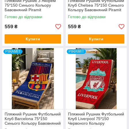
Пляжний Рушник З Якорем
Пляжний Рушник Футбольний
75*150 Синього Кольору
Клуб Chelsea 75*150 Синього
Бавовняний Piramit
Кольору Бавовняний Piramit
Туреччина
Туреччина
Готово до відправки
Готово до відправки
559
559
₴
₴
Купити
Купити
PIRAMIT
PIRAMIT
Пляжний Рушник Футбольний
Пляжний Рушник Футбольний
Клуб Barcelona 75*150
Клуб Liverpool 75*150
Синього Кольору Бавовняний
Червоного Кольору
Piramit Туреччина
Бавовняний Piramit