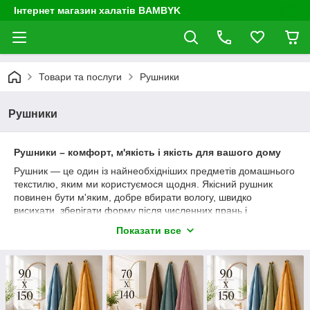
Інтернет магазин халатів BAMBYK
Товари та послуги
Рушники
Рушники
Рушники – комфорт, м'якість і якість для вашого дому
Рушник — це один із найнеобхідніших предметів домашнього
текстилю, яким ми користуємося щодня. Якісний рушник
повинен бути м'яким, добре вбирати вологу, швидко
висихати, зберігати форму після численних прань і
залишатися приємним на дотик протягом багатьох років.
Показати все
Якщо ви хочете
купити турецькі рушники
, варто звернути
увагу не лише на розмір і колір, а й на склад тканини,
щільність, тип плетіння та призначення виробу. Саме від цих
характеристик залежить комфорт використання і
довговічність рушника.