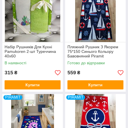
Набір Рушників Для Кухні
Пляжний Рушник З Якорем
Pamukoren 2-шт Туреччина
75*150 Синього Кольору
40x60
Бавовняний Piramit
Туреччина
В наявності
Готово до відправки
315
559
₴
₴
Купити
Купити
PIRAMIT
PIRAMIT