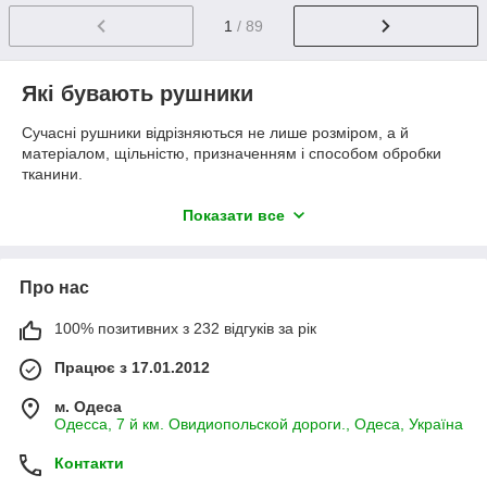
1
/ 89
Які бувають рушники
Сучасні рушники відрізняються не лише розміром, а й
матеріалом, щільністю, призначенням і способом обробки
тканини.
У нашому каталозі представлені:
Показати все
банні рушники;
рушники для сауни;
Про нас
великі банні рушники;
кухонні рушники;
100% позитивних з 232 відгуків за рік
вафельні рушники;
Працює з 17.01.2012
махрові рушники;
м. Одеса
бамбукові рушники;
Одесса, 7 й км. Овидиопольской дороги., Одеса, Україна
бавовняні рушники;
Контакти
рушники велюр-махра;