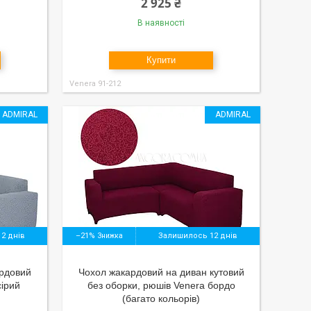
2 925 ₴
В наявності
Купити
Venera 91-212
ADMIRAL
ADMIRAL
2 днів
–21%
Залишилось 12 днів
ардовий
Чохол жакардовий на диван кутовий
сірий
без оборки, рюшів Venera бордо
(багато кольорів)