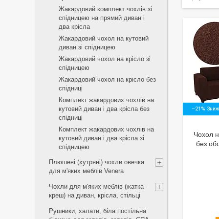
Жакардовий комплект чохлів зі
спідницею на прямий диван і
два крісла
Жакардовий чохол на кутовий
диван зі спідницею
Жакардовий чохол на крісло зі
спідницею
Жакардовий чохол на крісло без
спідниці
Комплект жакардових чохлів на
кутовий диван і два крісла без
–21%
спідниці
Комплект жакардових чохлів на
Чохол н
кутовий диван і два крісла зі
без об
спідницею
Плюшеві (хутряні) чохли овечка
для м'яких меблів Venera
Чохли для м'яких меблів (жатка-
креш) на диван, крісла, стільці
Рушники, халати, біла постільна