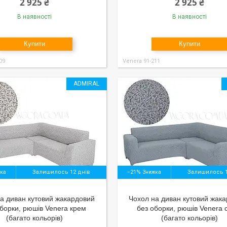
2 925 ₴
2 925 ₴
В наявності
В наявності
Купити
Купити
09
Venera 91-211
ADMIRAL
Залишилось 12 днів
–21%
Залишилось 1
а диван кутовий жакардовий
Чохол на диван кутовий жак
оборки, рюшів Venera крем
без оборки, рюшів Venera 
(багато кольорів)
(багато кольорів)