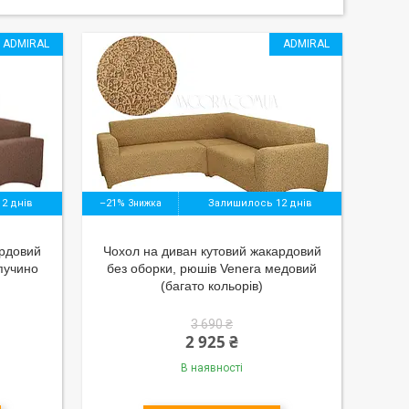
ADMIRAL
ADMIRAL
2 днів
–21%
Залишилось 12 днів
ардовий
Чохол на диван кутовий жакардовий
апучино
без оборки, рюшів Venera медовий
(багато кольорів)
3 690 ₴
2 925 ₴
В наявності