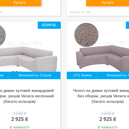
Купити
Купити
01
Venera 91-202
ADMIRAL
Залишилось 12 днів
–21%
Залишилось 1
а диван кутовий жакардовий
Чохол на диван кутовий жак
рки, рюшів Venera молочний
без оборки, рюшів Venera 
(багато кольорів)
(багато кольорів)
3 690 ₴
3 690 ₴
2 925 ₴
2 925 ₴
В наявності
В наявності