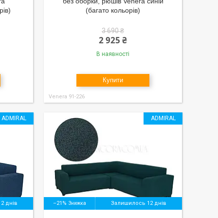
ra
без оборки, рюшів Venera синій
рів)
(багато кольорів)
3 690 ₴
2 925 ₴
В наявності
Купити
Venera 91-226
ADMIRAL
ADMIRAL
2 днів
–21%
Залишилось 12 днів