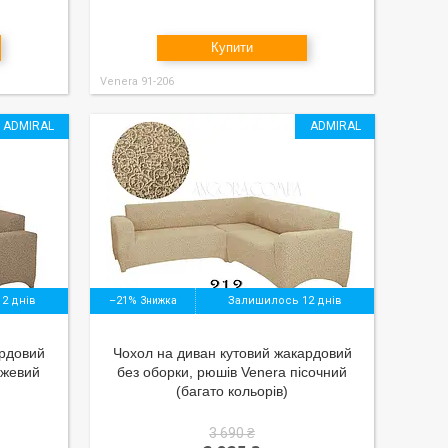
Купити
Venera 91-206
ADMIRAL
ADMIRAL
2 днів
–21%
Залишилось 12 днів
ардовий
Чохол на диван кутовий жакардовий
ежевий
без оборки, рюшів Venera пісочний
(багато кольорів)
3 690 ₴