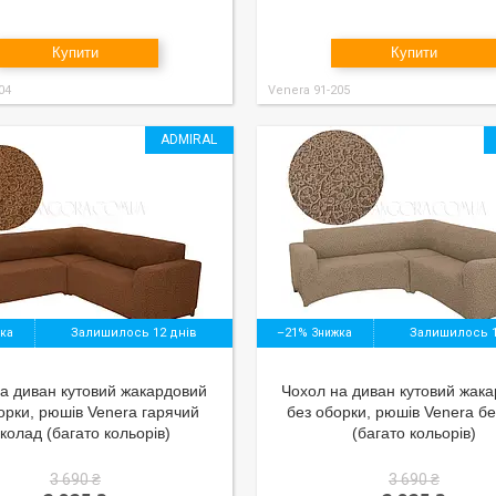
Купити
Купити
04
Venera 91-205
ADMIRAL
Залишилось 12 днів
–21%
Залишилось 1
а диван кутовий жакардовий
Чохол на диван кутовий жак
орки, рюшів Venera гарячий
без оборки, рюшів Venera б
колад (багато кольорів)
(багато кольорів)
3 690 ₴
3 690 ₴