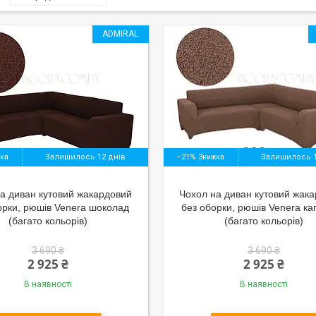
ADMIRAL
Залишилось 12 днів
–21%
Залишилось 1
а диван кутовий жакардовий
Чохол на диван кутовий жак
орки, рюшів Venera шоколад
без оборки, рюшів Venera к
(багато кольорів)
(багато кольорів)
3 690 ₴
3 690 ₴
2 925 ₴
2 925 ₴
В наявності
В наявності