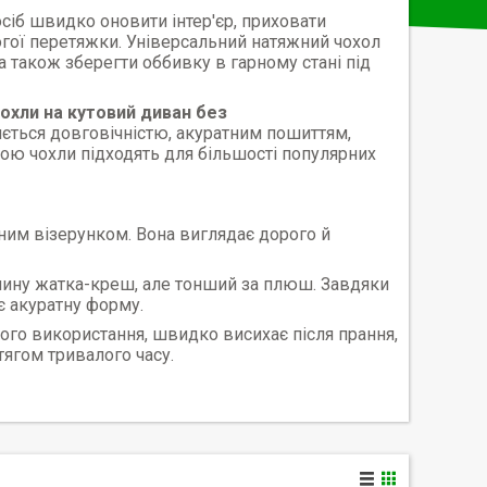
сіб швидко оновити інтер'єр, приховати
огої перетяжки. Універсальний натяжний чохол
а також зберегти оббивку в гарному стані під
чохли на кутовий диван без
яється довговічністю, акуратним пошиттям,
ю чохли підходять для більшості популярних
им візерунком. Вона виглядає дорого й
анину жатка-креш, але тонший за плюш. Завдяки
є акуратну форму.
ного використання, швидко висихає після прання,
тягом тривалого часу.