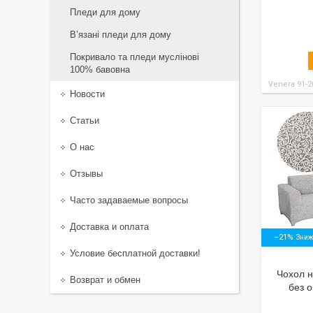
Пледи для дому
В’язані пледи для дому
Покривало та пледи муслінові
100% бавовна
Venera 91-2
Новости
Статьи
О нас
Отзывы
Часто задаваемые вопросы
Доставка и оплата
–21%
Условие бесплатной доставки!
Чохол н
Возврат и обмен
без 