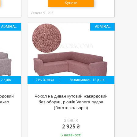
Купити
Venera 91-203
ADMIRAL
ADMIRAL
2 днів
–21%
Залишилось 12 днів
ардовий
Чохол на диван кутовий жакардовий
какао
без оборки, рюшів Venera пудра
(багато кольорів)
3 690 ₴
2 925 ₴
В наявності