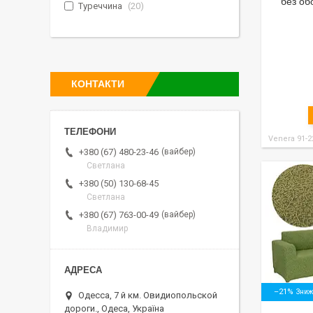
без об
Туреччина
20
КОНТАКТИ
Venera 91-2
вайбер
+380 (67) 480-23-46
Светлана
+380 (50) 130-68-45
Светлана
вайбер
+380 (67) 763-00-49
Владимир
–21%
Одесса, 7 й км. Овидиопольской
дороги., Одеса, Україна