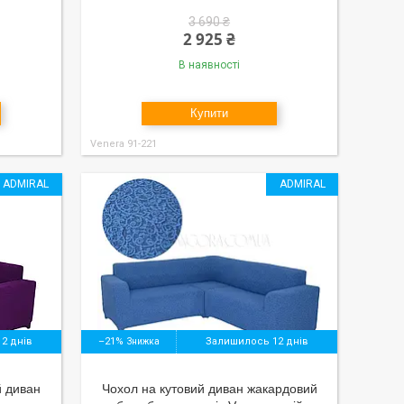
3 690 ₴
2 925 ₴
В наявності
Купити
Venera 91-221
ADMIRAL
ADMIRAL
2 днів
–21%
Залишилось 12 днів
й диван
Чохол на кутовий диван жакардовий