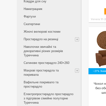
Ковдри для сну
Наматрацник
Фартухи
Venera 91-2
Скатертини
Жіночі велюрові костюми
Простирадло на резинці
Наволочки звичайні та
декоративні різних розмірів
Туреччина
Сатинове простирадло 240×260
Махрові простирадла та
–21%
покривала
Вафельне покривало та
Чохол н
простирадло
без об
шо
Електропростирадло простирадло
з підігрівом сімейне полуторне
Туреччина