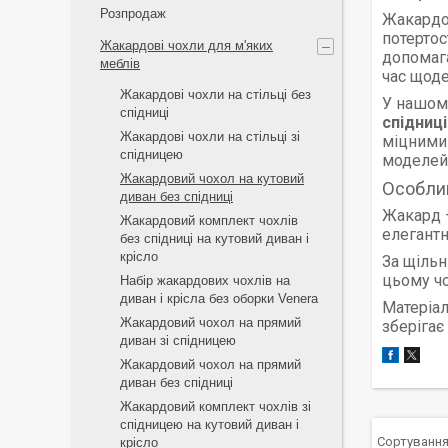
Розпродаж
Жакардов
потертос
Жакардові чохли для м'яких
допомага
меблів
час щоде
Жакардові чохли на стільці без
У нашом
спідниці
спідниці
Жакардові чохли на стільці зі
міцними
спідницею
моделей 
Жакардовий чохол на кутовий
Особли
диван без спідниці
Жакард 
Жакардовий комплект чохлів
елегантн
без спідниці на кутовий диван і
крісло
За щільн
цьому чо
Набір жакардових чохлів на
диван і крісла без оборки Venera
Матеріал
Жакардовий чохол на прямий
зберігає
диван зі спідницею
Жакардовий чохол на прямий
диван без спідниці
Жакардовий комплект чохлів зі
спідницею на кутовий диван і
крісло