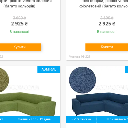
орки, рюшів Venera зелений
без оборки, рюшів Vene
(багато кольорів)
фіолетовий (багато кольо
3 690 ₴
3 690 ₴
2 925 ₴
2 925 ₴
В наявності
В наявності
Купити
Купити
22
Venera 91-225
ADMIRAL
Залишилось 12 днів
–21%
Залишилось 1