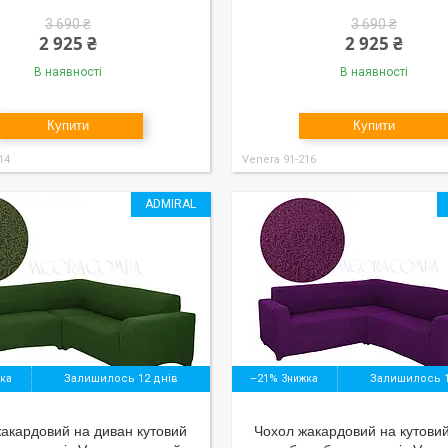
3 690 ₴
3 690 ₴
2 925 ₴
2 925 ₴
В наявності
В наявності
Купити
Купити
14
Venera 91-216
ADMIRAL
Залишилось 12 днів
–21%
Залишилось 1
акардовий на диван кутовий
Чохол жакардовий на кутови