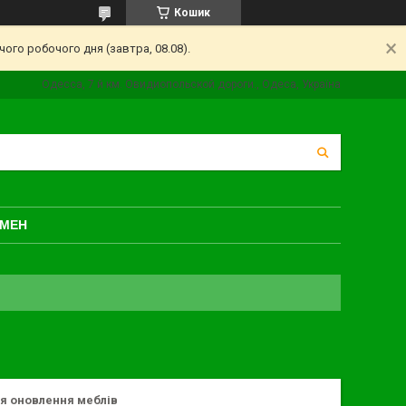
Кошик
ого робочого дня (завтра, 08.08).
Одесса, 7 й км. Овидиопольской дороги., Одеса, Україна
БМЕН
ля оновлення меблів