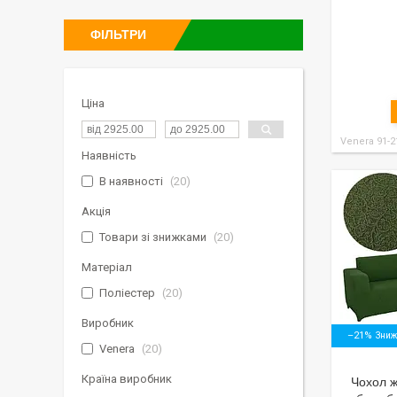
ФІЛЬТРИ
Ціна
Venera 91-2
Наявність
В наявності
20
Акція
Товари зі знижками
20
Матеріал
Поліестер
20
Виробник
–21%
Venera
20
Країна виробник
Чохол ж