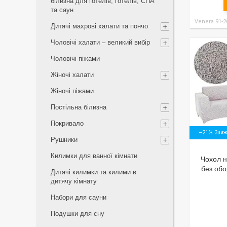
білизна для готелів, готелів, СПА
та саун
Venera 91-2
Дитячі махрові халати та пончо
Чоловічі халати – великий вибір
Чоловічі піжами
Жіночі халати
Жіночі піжами
Постільна білизна
Покривало
–21%
Рушники
Килимки для ванної кімнати
Чохол н
без обо
Дитячі килимки та килими в
дитячу кімнату
Набори для сауни
Подушки для сну