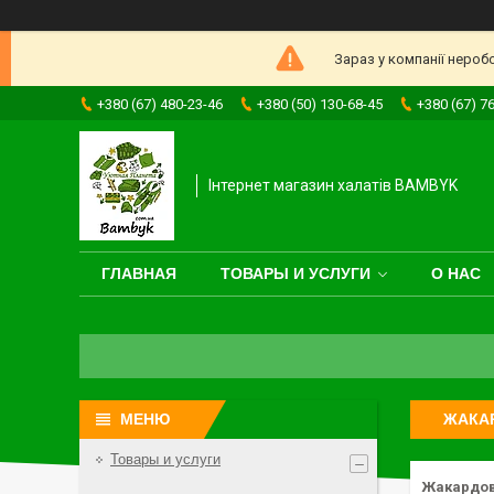
Зараз у компанії нероб
+380 (67) 480-23-46
+380 (50) 130-68-45
+380 (67) 7
Інтернет магазин халатів BAMBYK
ГЛАВНАЯ
ТОВАРЫ И УСЛУГИ
О НАС
ЖАКАР
Товары и услуги
Жакардови