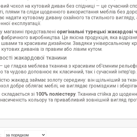
ий чохол на кутовий диван без спідниці — це сучасний спо
ті, плями та сліди щоденного використання меблів без дор
є надати кутовому дивану охайного та стильного вигляду, 
нної експлуатації.
у магазині представлені
оригінальні турецькі жакардові 
фабричного виробництва. Це якісна продукція, яка відрізн
 швами та красивим дизайном. Завдяки універсальному кро
кутових диванів із правим або лівим кутом.
вості жакардової тканини
— це гладка меблева тканина з красивим об'ємним рельєфн
о та чудово доповнює як класичний, так і сучасний інтер'єр.
істю жакард займає золоту середину: він щільніший за тк
хол добре облягає меблі, не виглядає громіздким і зберіга
 складається зі
100% поліестеру
. Тканина стійка до щоден
 насиченість кольору та привабливий зовнішній вигляд про