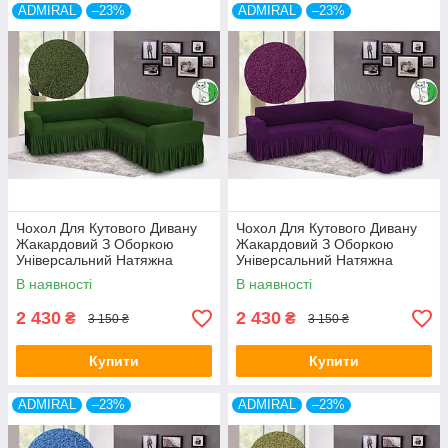
ADMIRAL
–23%
ADMIRAL
–23%
Чохол Для Кутового Дивану
Чохол Для Кутового Дивану
Жакардовий З Оборкою
Жакардовий З Оборкою
Універсальний Натяжна
Універсальний Натяжна
зелений Venera
фіолетовий Venera
В наявності
В наявності
2 430
2 430
₴
₴
3 150 ₴
3 150 ₴
Купити
Купити
ADMIRAL
–23%
ADMIRAL
–23%