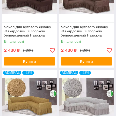
Чохол Для Кутового Дивану
Чохол Для Кутового Дивану
Жакардовий З Оборкою
Жакардовий З Оборкою
Універсальний Натяжна
Універсальний Натяжна
шоколад Venera
капучіно Venera
В наявності
В наявності
2 430
2 430
₴
₴
3 150 ₴
3 150 ₴
Купити
Купити
ADMIRAL
–23%
ADMIRAL
–23%