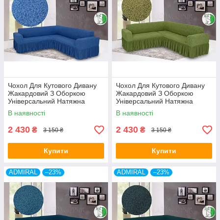
Чохол Для Кутового Дивану
Чохол Для Кутового Дивану
Жакардовий З Оборкою
Жакардовий З Оборкою
Універсальний Натяжна
Універсальний Натяжна
блакитний Venera
оливка Venera
В наявності
В наявності
2 430
2 430
₴
₴
3 150 ₴
3 150 ₴
Купити
Купити
ADMIRAL
–23%
ADMIRAL
–23%