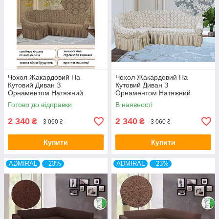
Тканина виготовлена зі
100% поліестеру
. Матеріал
відзначається високою зносостійкістю, стійкий до щоденного
використання, не линяє, швидко висихає після прання та
довго зберігає насичений колір і привабливу фактуру.
Чохол Жакардовий На
Чохол Жакардовий На
Кутовий Диван З
Кутовий Диван З
Орнаментом Натяжний
Орнаментом Натяжний
Універсальний З Воланами
Універсальний З Воланами
Готово до відправки
В наявності
Спідницею Kaspi Колір
Спідницею Kaspi Колір
Бежевий
Кремовий
2 340
2 340
₴
₴
3 060 ₴
3 060 ₴
Купити
Купити
ADMIRAL
–23%
ADMIRAL
–23%