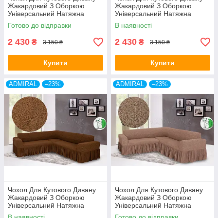
Жакардовий З Оборкою
Жакардовий З Оборкою
Універсальний Натяжна
Універсальний Натяжна
какао Venera
пудра Venera
Готово до відправки
В наявності
2 430
2 430
₴
₴
3 150 ₴
3 150 ₴
Купити
Купити
ADMIRAL
–23%
ADMIRAL
–23%
Чохол Для Кутового Дивану
Чохол Для Кутового Дивану
Жакардовий З Оборкою
Жакардовий З Оборкою
Універсальний Натяжна
Універсальний Натяжна
гарячий шоколад Venera
бежевий Venera
В наявності
Готово до відправки