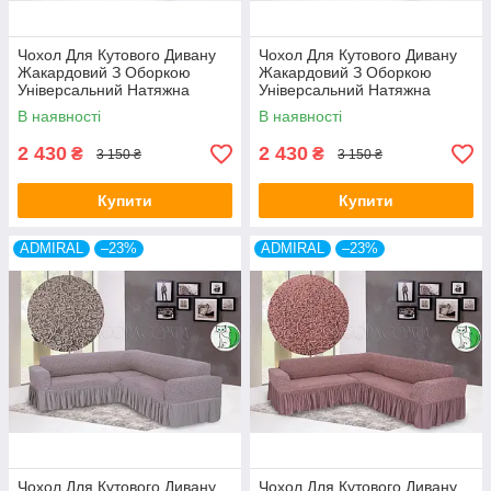
Чохол Для Кутового Дивану
Чохол Для Кутового Дивану
Жакардовий З Оборкою
Жакардовий З Оборкою
Універсальний Натяжна
Універсальний Натяжна
медовий Venera
молочний Venera
В наявності
В наявності
2 430
2 430
₴
₴
3 150 ₴
3 150 ₴
Купити
Купити
ADMIRAL
–23%
ADMIRAL
–23%
Чохол Для Кутового Дивану
Чохол Для Кутового Дивану