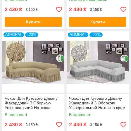
2 430
2 430
₴
₴
3 150 ₴
3 150 ₴
Купити
Купити
ADMIRAL
–23%
ADMIRAL
–23%
Чохол Для Кутового Дивану
Чохол Для Кутового Дивану
Жакардовий З Оборкою
Жакардовий З Оборкою
Універсальний Натяжна
Універсальний Натяжна крем
пісочний Venera
Venera
В наявності
В наявності
2 430
2 430
₴
₴
3 150 ₴
3 150 ₴