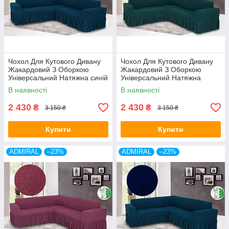
Чохол Для Кутового Дивану
Чохол Для Кутового Дивану
Жакардовий З Оборкою
Жакардовий З Оборкою
Універсальний Натяжна синій
Універсальний Натяжна
Venera
бірюза Venera
В наявності
В наявності
2 430
2 430
₴
₴
3 150 ₴
3 150 ₴
Купити
Купити
ADMIRAL
–23%
ADMIRAL
–23%