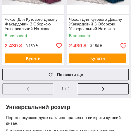
Чохол Для Кутового Дивану
Чохол Для Кутового Дивану
Жакардовий З Оборкою
Жакардовий З Оборкою
Універсальний Натяжна
Універсальний Натяжна
фуксія Venera
темно-синій Venera
В наявності
В наявності
2 430
2 430
₴
₴
3 150 ₴
3 150 ₴
Купити
Купити
Показати ще
1
/ 2
Універсальний розмір
Перед покупкою дуже важливо правильно виміряти кутовий
диван.
Вимірювання виконують
по зовнішньому краю спинки —