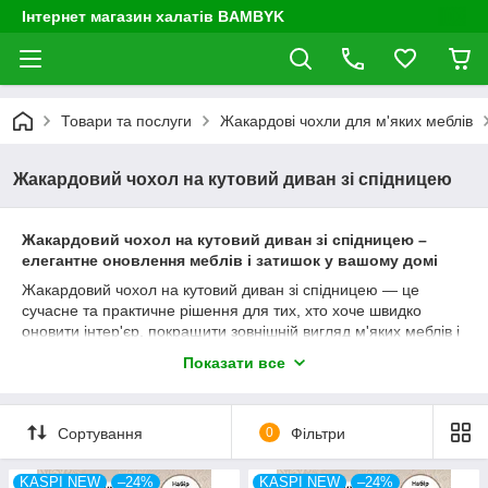
Інтернет магазин халатів BAMBYK
Товари та послуги
Жакардові чохли для м'яких меблів
Жакардовий чохол на кутовий диван зі спідницею
Жакардовий чохол на кутовий диван зі спідницею –
елегантне оновлення меблів і затишок у вашому домі
Жакардовий чохол на кутовий диван зі спідницею — це
сучасне та практичне рішення для тих, хто хоче швидко
оновити інтер'єр, покращити зовнішній вигляд м'яких меблів і
приховати потертості, плями чи інші сліди щоденного
Показати все
використання без дорогої перетяжки. Універсальний
натяжний чохол дозволяє всього за кілька хвилин повністю
змінити вигляд кутового дивана, зробити його більш охайним,
Сортування
0
Фільтри
затишним і стильним.
Головною особливістю цієї моделі є красива
KASPI NEW
–24%
KASPI NEW
–24%
декоративна
спідниця
, яку також