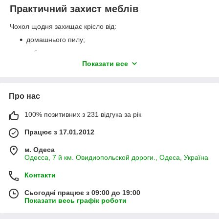
Практичний захист меблів
Чохол щодня захищає крісло від:
домашнього пилу;
забруднень;
Показати все
потертостей;
шерсті домашніх тварин;
випадково пролитих напоїв;
Про нас
вигорання оббивки;
100% позитивних з 231 відгука за рік
щоденного використання.
Якщо домашні улюбленці люблять відпочивати в кріслі,
Працює з 17.01.2012
доглядати за чохлом значно простіше, ніж регулярно чистити
м. Одеса
самі меблі.
Одесса, 7 й км. Овидиопольской дороги., Одеса, Україна
Варто враховувати, що тканина
не є матеріалом
«антикіготь»
. Якщо кіт любить точити кігті об крісло, на
Контакти
поверхні матеріалу можуть з'явитися затяжки.
Сьогодні працює з 09:00 до 19:00
Догляд за виробом
Показати весь графік роботи
Чохол легко витримує регулярне прання та довго зберігає