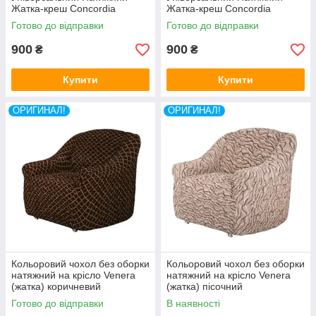
Жатка-креш Concordia
Жатка-креш Concordia
гірчиця
цегляний
Готово до відправки
Готово до відправки
900
900
₴
₴
Купити
Купити
ОРИГИНАЛ!
ОРИГИНАЛ!
Кольоровий чохол без оборки
Кольоровий чохол без оборки
натяжний на крісло Venera
натяжний на крісло Venera
(жатка) коричневий
(жатка) пісочний
Готово до відправки
В наявності