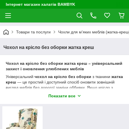
Інтернет магазин халатів BAMBYK
Товари та послуги
Чохли для м'яких меблів (жатка-креш) 
Чохол на крісло без оборки жатка креш
Чохол на крісло без оборки жатка креш – універсальний
захист і оновлення улюблених меблів
Універсальний
чохол на крісло без оборки
з тканини
жатка
креш
— це простий і доступний спосіб оновити зовнішній
вигляд меблів без дорогої заміни оббивки. Якщо крісло з
часом втратило привабливість, з'явилися потертості, плями
Показати все
або сліди щоденного використання, якісний еластичний
чохол допоможе повернути йому охайний та сучасний
вигляд.
Модель виконана без декоративної спідниці, тому чудово
підходить для сучасних інтер'єрів. Чохол повністю повторює
форму крісла, щільно його облягає та створює враження