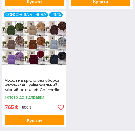
Купити
Купити
CONCORDIA VENERA
–15%
Чохол на крісло без оборки
жатка-креш універсальний
міцний натяжний Concordia
Venera Туреччина
Готово до відправки
765
₴
900 ₴
Купити