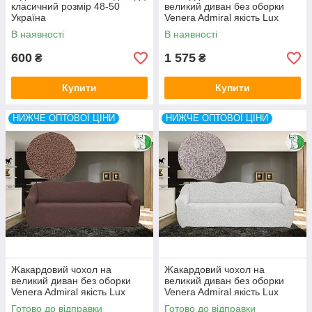
класичний розмір 48-50
великий диван без оборки
Україна
Venera Admiral якість Lux
Туреччина
В наявності
В наявності
600
1 575
₴
₴
Купити
Купити
НИЖЧЕ ОПТОВОЇ ЦІНИ
НИЖЧЕ ОПТОВОЇ ЦІНИ
Жакардовий чохол на
Жакардовий чохол на
великий диван без оборки
великий диван без оборки
Venera Admiral якість Lux
Venera Admiral якість Lux
Туреччина
Туреччина
Готово до відправки
Готово до відправки