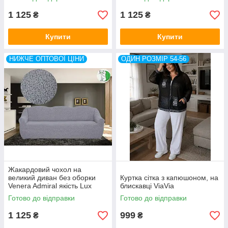
1 125
1 125
₴
₴
Купити
Купити
НИЖЧЕ ОПТОВОЇ ЦІНИ
ОДИН РОЗМІР 54-56
Жакардовий чохол на
великий диван без оборки
Куртка сітка з капюшоном, на
Venera Admiral якість Lux
блискавці ViaVia
Туреччина
Готово до відправки
Готово до відправки
1 125
999
₴
₴