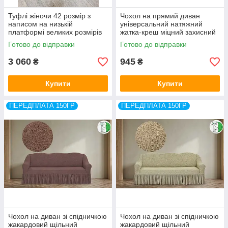
Туфлі жіночи 42 розмір з
Чохол на прямий диван
написом на низькій
універсальний натяжний
платформі великих розмірів
жатка-креш міцний захисний
Туреччина
Concordia Venera Туреччина
Готово до відправки
Готово до відправки
3 060
945
₴
₴
Купити
Купити
ПЕРЕДПЛАТА 150ГР
ПЕРЕДПЛАТА 150ГР
Чохол на диван зі спідничкою
Чохол на диван зі спідничкою
жакардовий щільний
жакардовий щільний