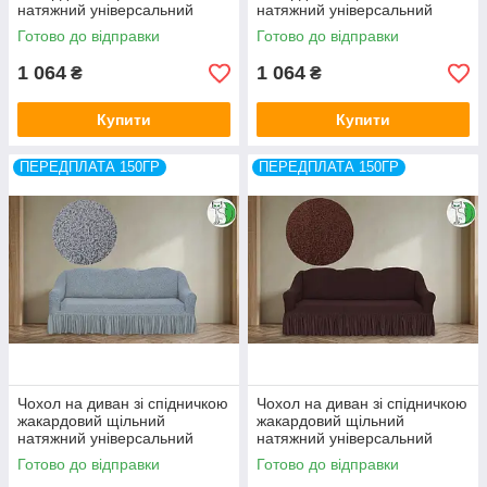
натяжний універсальний
натяжний універсальний
накидка Admiral Venera
накидка Admiral Venera
Готово до відправки
Готово до відправки
Туреччина
Туреччина
1 064
1 064
₴
₴
Купити
Купити
ПЕРЕДПЛАТА 150ГР
ПЕРЕДПЛАТА 150ГР
Чохол на диван зі спідничкою
Чохол на диван зі спідничкою
жакардовий щільний
жакардовий щільний
натяжний універсальний
натяжний універсальний
накидка Admiral Venera
накидка Admiral Venera
Готово до відправки
Готово до відправки
Туреччина
Туреччина