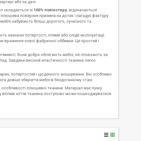
артирі або на дачі.
ал складається зі
100% поліестеру
, відзначається
 плюшева поверхня приємна на дотик і нагадує фактуру
 меблі набувають більш дорогого, сучасного та
ють незначні потертості, плями або сліди експлуатації.
и враження нової фабричної оббивки. Це простий і
тименті. Вони добре облягають меблі, не сповзають за
яд. Завдяки високій еластичності тканина легко
варин, потертостей і щоденного зношування. Він особливо
омога довше зберегти меблі в бездоганному стані.
и особливості плюшевої тканини. Матеріал має пухку
му впливі кігтів тканина поступово може пошкоджуватися.