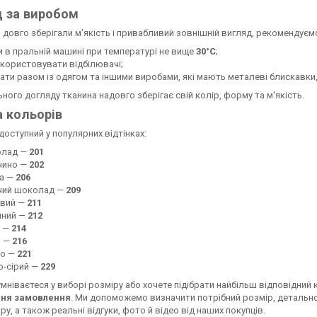
 за виробом
 довго зберігали м'якість і привабливий зовнішній вигляд, рекомендує
и в пральній машині при температурі не вище
30°C
;
икористовувати відбілювачі;
рати разом із одягом та іншими виробами, які мають металеві блискавки,
ного догляду тканина надовго зберігає свій колір, форму та м'якість.
а кольорів
оступний у популярних відтінках:
олад —
201
чино —
202
а —
206
чий шоколад —
209
вий —
211
чний —
212
 —
214
й —
216
о —
221
о-сірий —
229
мніваєтеся у виборі розміру або хочете підібрати найбільш відповідний 
ня замовлення
. Ми допоможемо визначити потрібний розмір, детально
ру, а також реальні відгуки, фото й відео від наших покупців.