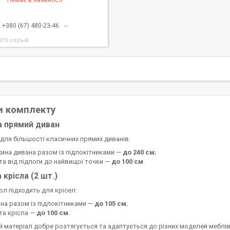
Немає в наявності
+380 (67) 480-23-46
-216 серый
и комплекту
а прямий диван
для більшості класичних прямих диванів.
ина дивана разом із підлокітниками —
до 240 см
;
та від підлоги до найвищої точки —
до 100 см
.
 крісла (2 шт.)
л підходить для крісел:
на разом із підлокітниками —
до 105 см
;
та крісла —
до 100 см
.
 матеріал добре розтягується та адаптується до різних моделей меблів