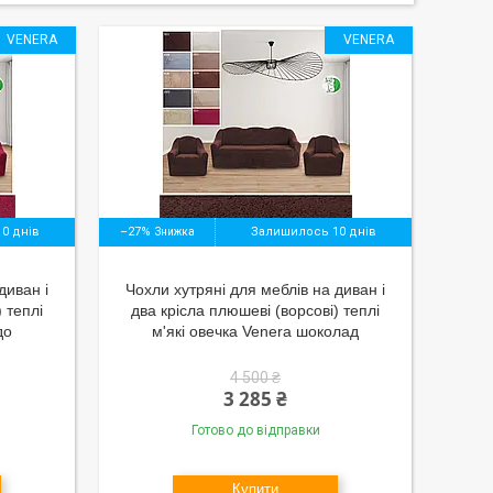
VENERA
VENERA
0 днів
–27%
Залишилось 10 днів
диван і
Чохли хутряні для меблів на диван і
 теплі
два крісла плюшеві (ворсові) теплі
до
м'які овечка Venera шоколад
4 500 ₴
3 285 ₴
Готово до відправки
Купити