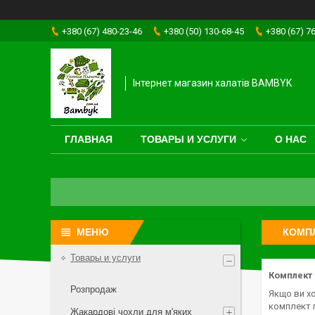
+380 (67) 480-23-46
+380 (50) 130-68-45
+380 (67) 7
Інтернет магазин халатів BAMBYK
ГЛАВНАЯ
ТОВАРЫ И УСЛУГИ
О НАС
КОМПЛ
Товары и услуги
Комплект 
Розпродаж
Якщо ви хо
комплект п
Жакардові чохли для м'яких