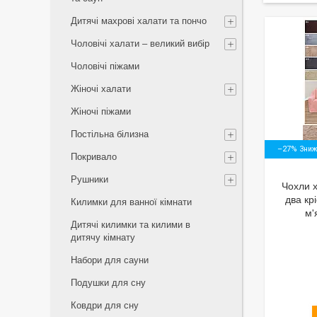
Дитячі махрові халати та пончо
Чоловічі халати – великий вибір
Чоловічі піжами
Жіночі халати
Жіночі піжами
Постільна білизна
–27%
Покривало
Рушники
Чохли х
два кр
Килимки для ванної кімнати
м'
Дитячі килимки та килими в
дитячу кімнату
Набори для сауни
Подушки для сну
Ковдри для сну