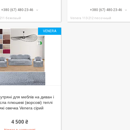
+380 (67) 480-23-46
+380 (67) 480-23-46
-211 бежевый
Venera 113-212 песочный
VENERA
утряні для меблів на диван і
ісла плюшеві (ворсові) теплі
які овечка Venera сірий
4 500 ₴