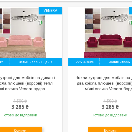
VENERA
Залишилось 10 днів
–27%
Залишилось 1
утряні для меблів на диван і
Чохли хутряні для меблів на 
ісла плюшеві (ворсові) теплі
два крісла плюшеві (ворсові)
які овечка Venera пудра
м'які овечка Venera бор
4 500 ₴
4 500 ₴
3 285 ₴
3 285 ₴
Готово до відправки
Готово до відправки
Купити
Купити