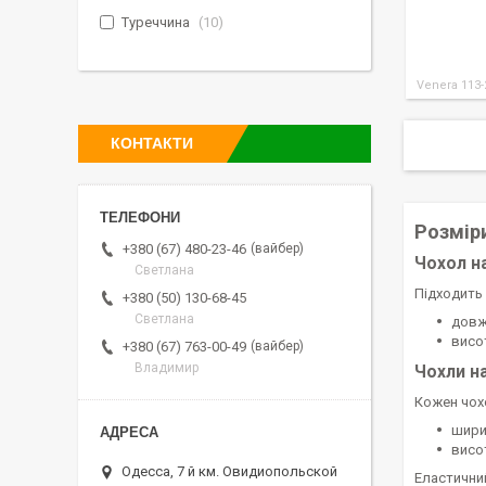
Туреччина
10
Venera 113
КОНТАКТИ
Розмір
вайбер
+380 (67) 480-23-46
Чохол н
Светлана
Підходить 
+380 (50) 130-68-45
Светлана
довж
висо
вайбер
+380 (67) 763-00-49
Владимир
Чохли на
Кожен чохо
шири
висо
Одесса, 7 й км. Овидиопольской
Еластичний