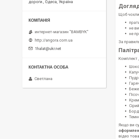
дороги., Одеса, Україна
Догляд
Щоб чохли
прат
не в
интернет-магазин "BAMBYK"
не п
http://angora.com.ua
За правиль
1halat@ukr.net
Палітр
Комплект д
Шок
Капу
Пудр
Светлана
Гаря
Беже
Пісо
Крем
Сіри
Борд
Темн
Якщо ви су
оформлен
відео това