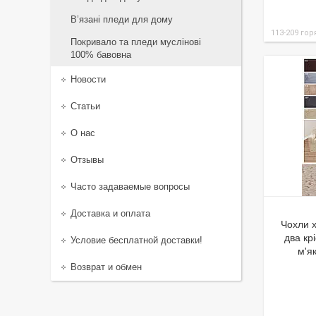
В’язані пледи для дому
113-209 го
Покривало та пледи муслінові
100% бавовна
Новости
Статьи
О нас
Отзывы
Часто задаваемые вопросы
Доставка и оплата
Чохли х
два кр
Условие бесплатной доставки!
м'я
Возврат и обмен