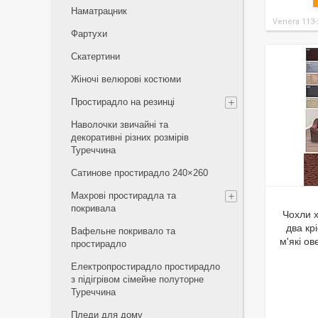
Наматрацник
Venera 113-
Фартухи
Скатертини
Жіночі велюрові костюми
Простирадло на резинці
Наволочки звичайні та
декоративні різних розмірів
Туреччина
Сатинове простирадло 240×260
Махрові простирадла та
покривала
Чохли х
два кр
Вафельне покривало та
м'які о
простирадло
Електропростирадло простирадло
з підігрівом сімейне полуторне
Туреччина
Пледи для дому