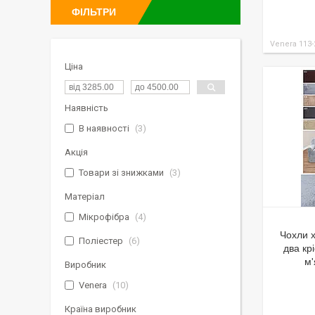
ФІЛЬТРИ
Venera 113
Ціна
Наявність
В наявності
3
Акція
Товари зі знижками
3
Матеріал
Мікрофібра
4
Чохли х
Поліестер
6
два кр
м'
Виробник
Venera
10
Країна виробник