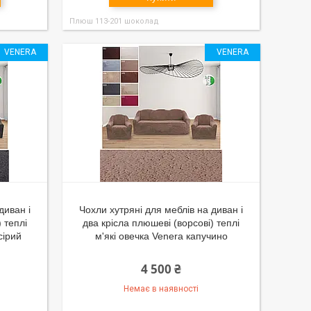
Плюш 113-201 шоколад
VENERA
VENERA
диван і
Чохли хутряні для меблів на диван і
 теплі
два крісла плюшеві (ворсові) теплі
сірий
м'які овечка Venera капучино
4 500 ₴
Немає в наявності