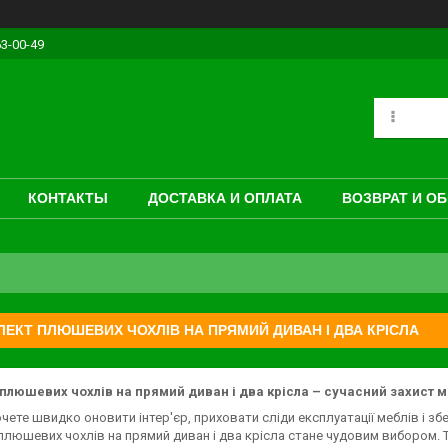
63-00-49
КОНТАКТЫ
ДОСТАВКА И ОПЛАТА
ВОЗВРАТ И О
ЕКТ ПЛЮШЕВИХ ЧОХЛІВ НА ПРЯМИЙ ДИВАН І ДВА КРІСЛА
плюшевих чохлів на прямий диван і два крісла – сучасний захист м
чете швидко оновити інтер'єр, приховати сліди експлуатації меблів і збе
люшевих чохлів на прямий диван і два крісла стане чудовим вибором. 