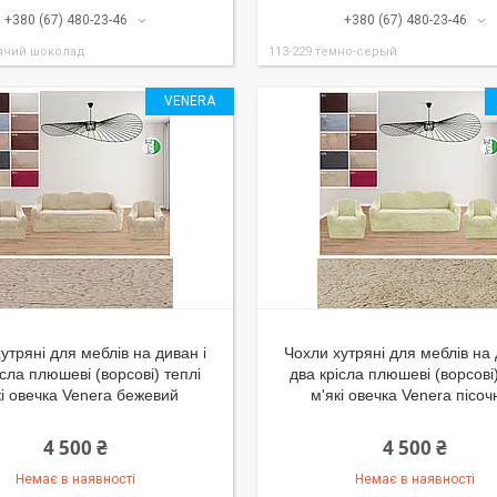
+380 (67) 480-23-46
+380 (67) 480-23-46
рячий шоколад
113-229 темно-серый
VENERA
утряні для меблів на диван і
Чохли хутряні для меблів на 
ісла плюшеві (ворсові) теплі
два крісла плюшеві (ворсові)
кі овечка Venera бежевий
м'які овечка Venera пісоч
4 500 ₴
4 500 ₴
Немає в наявності
Немає в наявності