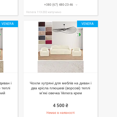
+380 (67) 480-23-46
Venera 113-202 капучино
VENERA
VENERA
диван і
Чохли хутряні для меблів на диван і
 теплі
два крісла плюшеві (ворсові) теплі
ний
м'які овечка Venera крем
4 500 ₴
Немає в наявності