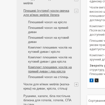
єдиному ст
меблів
Чохли виго
Плюшеві (хутряні) чохли овечка
високою щ
для м'яких меблів Venera
плюшевого 
доглянутог
Плюшевий чохол на крісло
Комплект ч
Плюшевий чохол на прямий
Після вст
диван
доступний 
Плюшевий чохол на кутовий
Плюшеві ч
диван
умови пра
Комплект плюшевих чохлів на
адаптуєтьс
кутовий диван і крісло
Комплект е
Комплект плюшевих чохлів на
зручний дл
кутовий диван і два крісла
Зверніть 
Комплект плюшевих чохлів на
структуру,
прямий диван і два крісла
Плюшеві 
Плюшевий чохол на стілець
Чохли для м'яких меблів (жатка-
креш) на диван, крісла, стільці
Рушники, халати, біла постільна
білизна для готелів, готелів, СПА
та саун