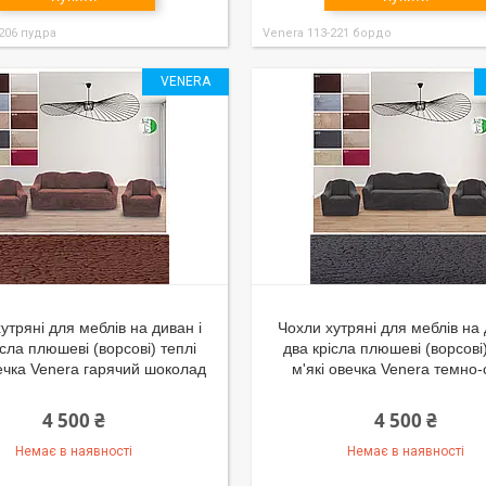
206 пудра
Venera 113-221 бордо
VENERA
утряні для меблів на диван і
Чохли хутряні для меблів на 
ісла плюшеві (ворсові) теплі
два крісла плюшеві (ворсові)
вечка Venera гарячий шоколад
м'які овечка Venera темно-
4 500 ₴
4 500 ₴
Немає в наявності
Немає в наявності