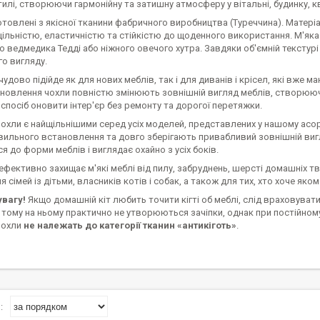
илі, створюючи гармонійну та затишну атмосферу у вітальні, будинку, кв
товлені з якісної тканини фабричного виробництва (Туреччина). Матері
ільністю, еластичністю та стійкістю до щоденного використання. М'яка
ведмедика Тедді або ніжного овечого хутра. Завдяки об'ємній текстурі
о вигляду.
удово підійде як для нових меблів, так і для диванів і крісел, які вже ма
ановлення чохли повністю змінюють зовнішній вигляд меблів, створююч
спосіб оновити інтер'єр без ремонту та дорогої перетяжки.
охли є найщільнішими серед усіх моделей, представлених у нашому асор
вильного встановлення та довго зберігають привабливий зовнішній вигл
я до форми меблів і виглядає охайно з усіх боків.
фективно захищає м'які меблі від пилу, забруднень, шерсті домашніх т
я сімей із дітьми, власників котів і собак, а також для тих, хто хоче як
увагу!
Якщо домашній кіт любить точити кігті об меблі, слід враховуват
 тому на ньому практично не утворюються зачіпки, однак при постійно
чохли
не належать до категорії тканин «антикіготь»
.