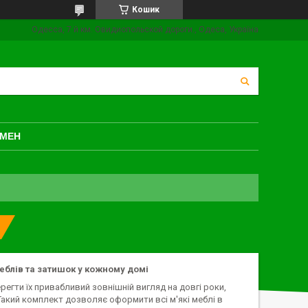
Кошик
Одесса, 7 й км. Овидиопольской дороги., Одеса, Україна
БМЕН
еблів та затишок у кожному домі
регти їх привабливий зовнішній вигляд на довгі роки,
Такий комплект дозволяє оформити всі м'які меблі в