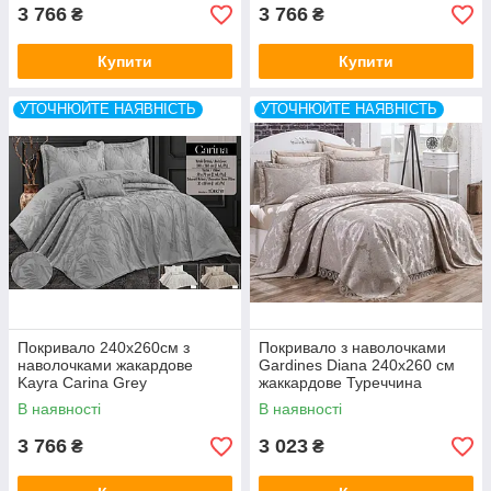
3 766
3 766
₴
₴
Купити
Купити
УТОЧНЮЙТЕ НАЯВНІСТЬ
УТОЧНЮЙТЕ НАЯВНІСТЬ
Покривало 240x260см з
Покривало з наволочками
наволочками жакардове
Gardines Diana 240x260 см
Kayra Carina Grey
жаккардове Туреччина
В наявності
В наявності
3 766
3 023
₴
₴