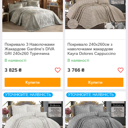
Покривало З Наволочками
Покривало 240x260см з
Жакардове Gardine's DIVA
наволочками жакардове
GRI 240x260 Туреччина
Kayra Dolores Cappuccino
В наявності
В наявності
3 825
3 766
₴
₴
Купити
Купити
УТОЧНЮЙТЕ НАЯВНІСТЬ
УТОЧНЮЙТЕ НАЯВНІСТЬ