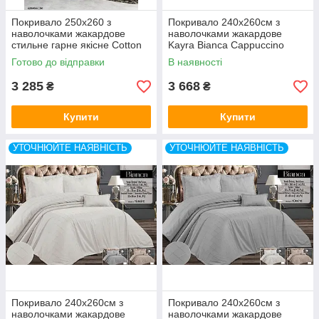
Покривало 250x260 з
Покривало 240x260см з
наволочками жакардове
наволочками жакардове
стильне гарне якісне Cotton
Kayra Bianca Cappuccino
Box Туреччина
Готово до відправки
В наявності
3 285
3 668
₴
₴
Купити
Купити
УТОЧНЮЙТЕ НАЯВНІСТЬ
УТОЧНЮЙТЕ НАЯВНІСТЬ
Покривало 240x260см з
Покривало 240x260см з
наволочками жакардове
наволочками жакардове