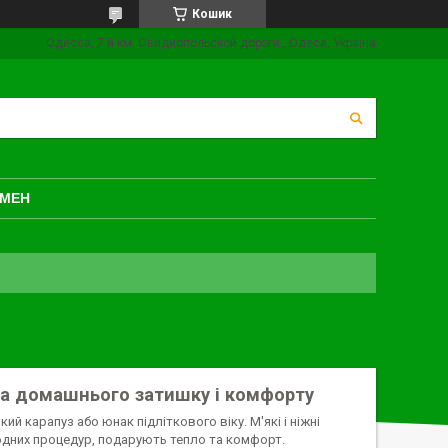
Кошик
Одесса, 7 й км. Овидиопольской дороги., Одеса, Україна
БМЕН
ука домашнього затишку і комфорту
ий карапуз або юнак підліткового віку. М'які і ніжні
водних процедур, подарують тепло та комфорт.