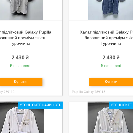
 підлітковий Galaxy Pupilla
Халат підлітковий Galaxy Pu
вовняний преміум якість
бавовняний преміум які
Туреччина
Туреччина
2 430 ₴
2 430 ₴
В наявності
В наявності
Купити
Купити
xy 789112
Pupilla Galaxy 789113
УТОЧНЮЙТЕ НАЯВНІСТЬ
УТОЧНЮЙТЕ 