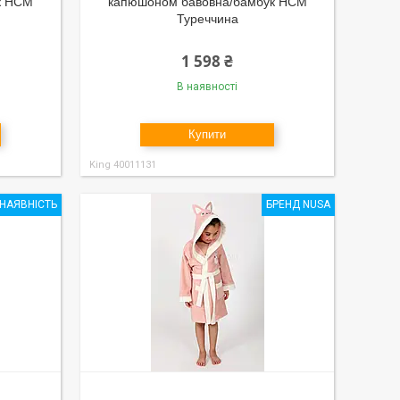
к HCM
капюшоном бавовна/бамбук HCM
Туреччина
1 598 ₴
В наявності
Купити
King 40011131
НАЯВНІСТЬ
БРЕНД NUSA