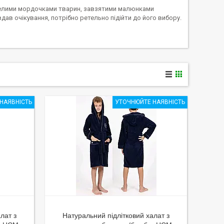
селими мордочками тварин, завзятими малюнками
ав очікування, потрібно ретельно підійти до його вибору.
НАЯВНІСТЬ
УТОЧНЮЙТЕ НАЯВНІСТЬ
лат з
Натуральний підлітковий халат з