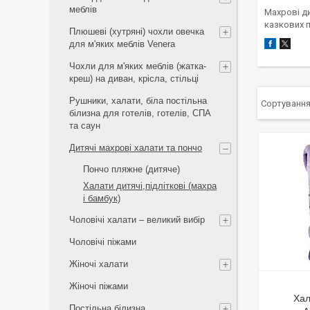
меблів
Махрові д
казкових п
Плюшеві (хутряні) чохли овечка
для м'яких меблів Venera
Чохли для м'яких меблів (жатка-
креш) на диван, крісла, стільці
Рушники, халати, біла постільна
білизна для готелів, готелів, СПА
та саун
Дитячі махрові халати та пончо
Пончо пляжне (дитяче)
Халати дитячі,підліткові (махра
і бамбук)
Чоловічі халати – великий вибір
Чоловічі піжами
Жіночі халати
Жіночі піжами
Хал
Постільна білизна