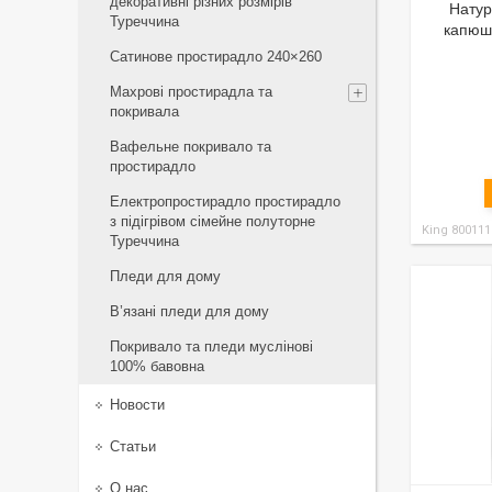
декоративні різних розмірів
Натур
Туреччина
капюш
Сатинове простирадло 240×260
Махрові простирадла та
покривала
Вафельне покривало та
простирадло
Електропростирадло простирадло
з підігрівом сімейне полуторне
King 800111
Туреччина
Пледи для дому
В’язані пледи для дому
Покривало та пледи муслінові
100% бавовна
Новости
Статьи
О нас