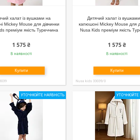
ячий халат із вушками на
Дитячий халат із вушками
і Mickey Mouse для дівчинки
капюшоні Mickey Mouse для д
ds преміум якість Туреччина
Nusa Kids преміум якість Ту
1 575 ₴
1 575 ₴
В наявності
В наявності
Купити
Купити
3039
Nusa kids 33039/0
УТОЧНЮЙТЕ НАЯВНІСТЬ
УТОЧНЮЙТЕ 