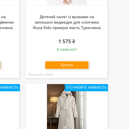
 на
Дитячий халат із вушками на
івчинки
капюшоні ведмедик для хлопчика
реччина
Nusa Kids преміум якість Туреччина
1 575 ₴
В наявності
Купити
Nusa kids 33041
НАЯВНІСТЬ
УТОЧНЮЙТЕ НАЯВНІСТЬ