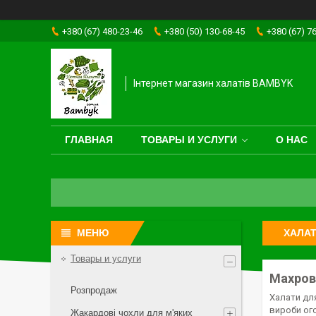
+380 (67) 480-23-46
+380 (50) 130-68-45
+380 (67) 7
Інтернет магазин халатів BAMBYK
ГЛАВНАЯ
ТОВАРЫ И УСЛУГИ
О НАС
ХАЛАТ
Товары и услуги
Махров
Розпродаж
Халати для
вироби ог
Жакардові чохли для м'яких