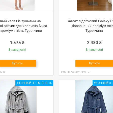
ячий халат із вушками на
Халат підлітковий Galaxy Pu
і зайчик для хлопчика Nusa
бавовняний преміум які
 преміум якість Туреччина
Туреччина
1 575 ₴
2 430 ₴
В наявності
В наявності
Купити
Купити
3043
Pupilla Galaxy 789110
УТОЧНЮЙТЕ НАЯВНІСТЬ
УТОЧНЮЙТЕ 