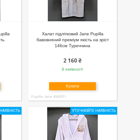
pilla
Халат підлітковий Jane Pupilla
сть
бавовняний преміум якість на зріст
146см Туреччина
2 160 ₴
В наявності
Купити
Pupilla Jane 4560911
НАЯВНІСТЬ
УТОЧНЮЙТЕ НАЯВНІСТЬ