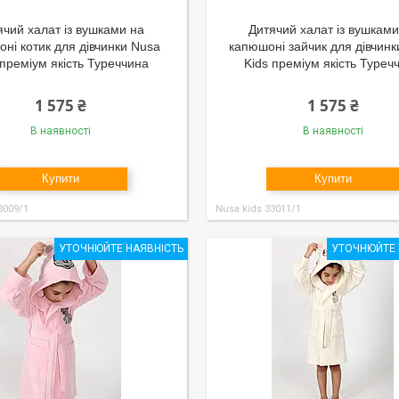
ячий халат із вушками на
Дитячий халат із вушками
ні котик для дівчинки Nusa
капюшоні зайчик для дівчин
 преміум якість Туреччина
Kids преміум якість Туреч
1 575 ₴
1 575 ₴
В наявності
В наявності
Купити
Купити
3009/1
Nusa kids 33011/1
УТОЧНЮЙТЕ НАЯВНІСТЬ
УТОЧНЮЙТЕ 