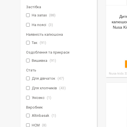
Застібка
На запах
88
Дит
капюшон
На поясі
3
Nusa Ki
Наявність капюшона
Так
91
Оздоблення та прикраси
Вишивка
91
Стать
Nusa kids 3
Для дівчаток
47
Для хлопчиків
43
Унісекс
1
Виробник
Altinbasak
1
HCM
8