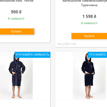
ltinbashak-kids "Horse"
капюшоном бавовна/бамбу
Туреччина
900 ₴
1 598 ₴
В наявності
В наявності
Купити
Купити
King 40011130
УТОЧНЮЙТЕ НАЯВНІСТЬ
УТОЧНЮЙТЕ 