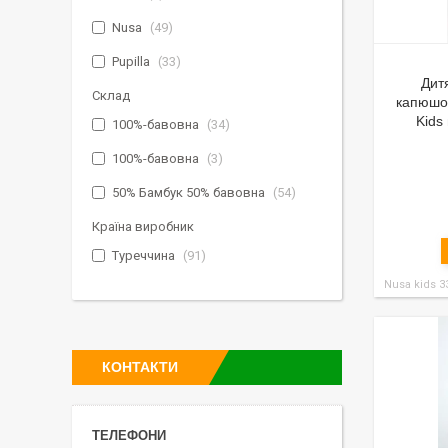
Nusa
49
Pupilla
33
Дит
Склад
капюшон
Kids
100%-бавовна
34
100%-бавовна
3
50% Бамбук 50% бавовна
54
Країна виробник
Туреччина
91
Nusa kids 3
КОНТАКТИ