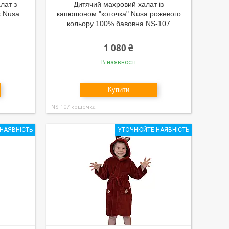
лат з
Дитячий махровий халат із
 Nusa
капюшоном "коточка" Nusa рожевого
кольору 100% бавовна NS-107
1 080 ₴
В наявності
Купити
NS-107 кошечка
НАЯВНІСТЬ
УТОЧНЮЙТЕ НАЯВНІСТЬ