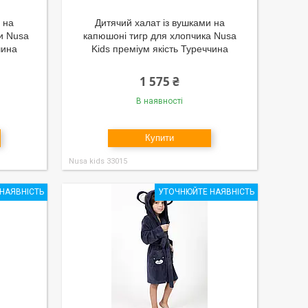
 на
Дитячий халат із вушками на
ки Nusa
капюшоні тигр для хлопчика Nusa
чина
Kids преміум якість Туреччина
1 575 ₴
В наявності
Купити
Nusa kids 33015
НАЯВНІСТЬ
УТОЧНЮЙТЕ НАЯВНІСТЬ