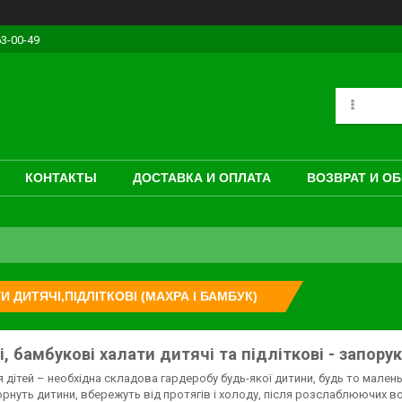
63-00-49
КОНТАКТЫ
ДОСТАВКА И ОПЛАТА
ВОЗВРАТ И О
И ДИТЯЧІ,ПІДЛІТКОВІ (МАХРА І БАМБУК)
і, бамбукові халати дитячі та підліткові - запор
 дітей – необхідна складова гардеробу будь-якої дитини, будь то маленьк
орнуть дитини, вбережуть від протягів і холоду, після розслаблюючих 