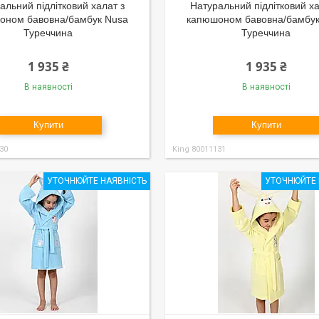
альний підлітковий халат з
Натуральний підлітковий ха
оном бавовна/бамбук Nusa
капюшоном бавовна/бамбук
Туреччина
Туреччина
1 935 ₴
1 935 ₴
В наявності
В наявності
Купити
Купити
30
King 80011131
УТОЧНЮЙТЕ НАЯВНІСТЬ
УТОЧНЮЙТЕ 