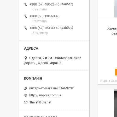
вайбер
+380 (67) 480-23-46
Светлана
+380 (50) 130-68-45
Светлана
вайбер
+380 (67) 763-00-49
Халат
Владимир
ба
Одесса, 7 й км. Овидиопольской
дороги., Одеса, Україна
Pupilla Gala
интернет-магазин "BAMBYK"
http://angora.com.ua
1halat@ukr.net