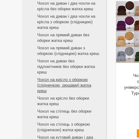
Чохол на диван і два чохли на
крісла без оборки жатка креш
Чохол на диван і два чохли на
крісла з оборкою (спідницею)
жатка креш
Чохол на прямий диван без
оборки жатка креш
Чохол на прямий диван з
оборкою (спідницею) жатка креш
Чохол на диван без
підлокітників без оборки жатка
креш
Чо
Чохол на крісло з оборкою
(спідничкою, рюшами) жатка
універ
креш
Тур
Чохол на крісло без оборки
жатка креш
Чохол на стілець без оборки
жатка креш
Чохол на стілець з оборкою
(спідничкою) жатка креш
Чохол на кутовий диван і два