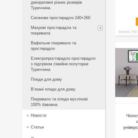
декоративні різних розмірів
Туреччина
Сатинове простирадло 240×260
Махрові простирадла та
Venera 754-
покривала
Вафельне покривало та
простирадло
Електропростирадло простирадло
з підігрівом сімейне полуторне
Туреччина
Пледи для дому
В’язані пледи для дому
Покривало та пледи муслінові
100% бавовна
Новости
Чохол
Статьи
універ