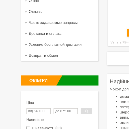
О нас
Отзывы
Часто задаваемые вопросы
Доставка и оплата
Venera 754-
Условие бесплатной доставки!
Возврат и обмен
ФІЛЬТРИ
Надійни
Чохол доп
дома
повс
Ціна
поте
шерст
випа
Наявність
впли
щоде
В наявності
38