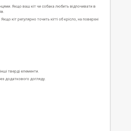
нцями. Якщо ваш кіт чи собака любить відпочивати в
ів.
. Якщо кіт регулярно точить кігті об крісло, на поверхні
інші тверді елементи.
без додаткового догляду.