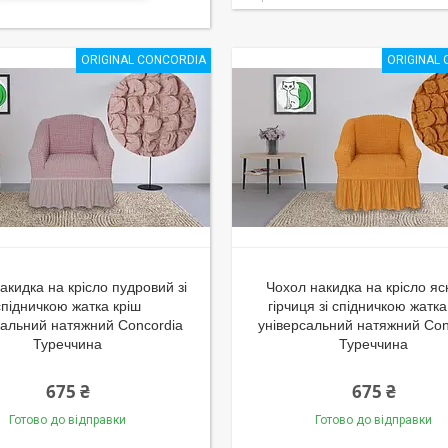
ORIGINAL CONCORDIA
ORIGINAL
акидка на крісло пудровий зі
Чохол накидка на крісло яс
спідничкою жатка кріш
гірчиця зі спідничкою жатка
сальний натяжний Concordia
універсальний натяжний Con
Туреччина
Туреччина
675 ₴
675 ₴
Готово до відправки
Готово до відправки