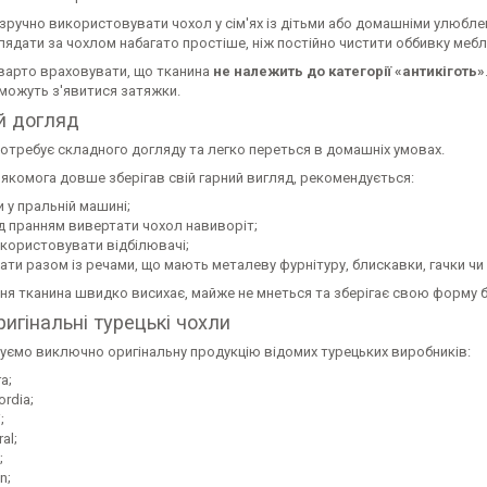
зручно використовувати чохол у сім'ях із дітьми або домашніми улюбле
глядати за чохлом набагато простіше, ніж постійно чистити оббивку мебл
варто враховувати, що тканина
не належить до категорії «антикіготь»
 можуть з'явитися затяжки.
й догляд
отребує складного догляду та легко переться в домашніх умовах.
якомога довше зберігав свій гарний вигляд, рекомендується:
 у пральній машині;
д пранням вивертати чохол навиворіт;
икористовувати відбілювачі;
ати разом із речами, що мають металеву фурнітуру, блискавки, гачки чи 
ння тканина швидко висихає, майже не мнеться та зберігає свою форму 
игінальні турецькі чохли
уємо виключно оригінальну продукцію відомих турецьких виробників:
a;
rdia;
;
al;
;
n;