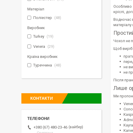
Особливо 
Матеріал
кріслі, до
Поліестер
48
Водночас 
матеріалу
Виробник
Прости
Turkey
19
Чохол не п
Venera
29
Щоб виріб 
прати
Країна виробник
пере
Туреччина
48
не в
не пр
Після пра
Лише ор
Ми пропон
КОНТАКТИ
Vener
Conco
Kaspi
Admir
Kayra
вайбер
+380 (67) 480-23-46
Karve