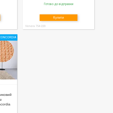
Готово до відправки
Купити
Venera 754-220
 CONCORDIA
сиковий
ш
cordia