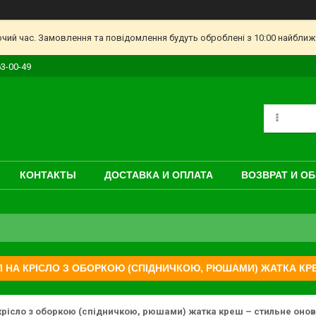
очий час. Замовлення та повідомлення будуть оброблені з 10:00 найближч
63-00-49
КОНТАКТЫ
ДОСТАВКА И ОПЛАТА
ВОЗВРАТ И О
 НА КРІСЛО З ОБОРКОЮ (СПІДНИЧКОЮ, РЮШАМИ) ЖАТКА КР
крісло з оборкою (спідничкою, рюшами) жатка креш – стильне онов