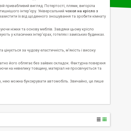
й привабливий вигляд. Потертості, плями, вигоріла
тишнішого інтер'єру. Універсальний
чохол на крісло з
ахистити їх від щоденного зношування та зробити кімнату
вуючи ніжки та основу меблів. Завдяки цьому крісло
ують у класичних інтер'єрах, готелях і заміських будинках.
а цінується за чудову еластичність, м'якість і високу
атно його облягає без зайвих складок. Фактурна поверхня
аючи на невелику товщину, матеріал не просвічується та
рів, нею можна буксирувати автомобіль. Звичайно, це лише