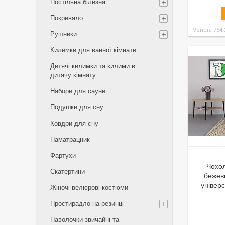
Постільна білизна
Покривало
Venera 754-
Рушники
Килимки для ванної кімнати
Дитячі килимки та килими в
дитячу кімнату
Набори для сауни
Подушки для сну
Ковдри для сну
Наматрацник
Фартухи
Чохол
Скатертини
бежеви
універ
Жіночі велюрові костюми
Простирадло на резинці
Наволочки звичайні та