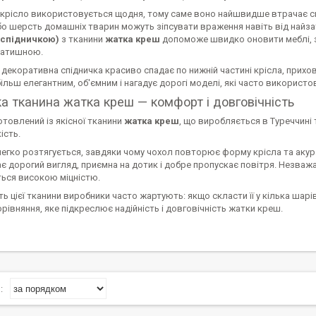
крісло використовується щодня, тому саме воно найшвидше втрачає сві
бо шерсть домашніх тварин можуть зіпсувати враження навіть від найза
(спідничкою)
з тканини
жатка креш
допоможе швидко оновити меблі, з
затишною.
декоративна спідничка красиво спадає по нижній частині крісла, прихо
ільш елегантним, об'ємним і нагадує дорогі моделі, які часто використов
а тканина жатка креш — комфорт і довговічність
товлений із якісної тканини
жатка креш
, що виробляється в Туреччині т
ість.
легко розтягується, завдяки чому чохол повторює форму крісла та акур
є дорогий вигляд, приємна на дотик і добре пропускає повітря. Незваж
ться високою міцністю.
ть цієї тканини виробники часто жартують: якщо скласти її у кілька ша
рівняння, яке підкреслює надійність і довговічність жатки креш.