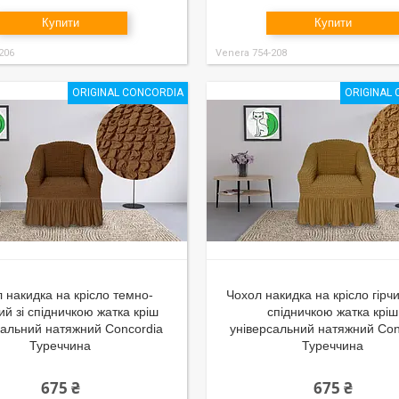
Купити
Купити
206
Venera 754-208
ORIGINAL CONCORDIA
ORIGINAL
 накидка на крісло темно-
Чохол накидка на крісло гірчи
й зі спідничкою жатка кріш
спідничкою жатка кріш
сальний натяжний Concordia
універсальний натяжний Con
Туреччина
Туреччина
675 ₴
675 ₴