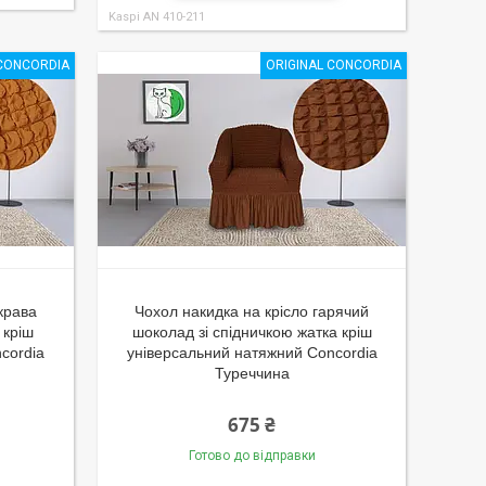
Kaspi AN 410-211
 CONCORDIA
ORIGINAL CONCORDIA
крава
Чохол накидка на крісло гарячий
 кріш
шоколад зі спідничкою жатка кріш
cordia
універсальний натяжний Concordia
Туреччина
675 ₴
Готово до відправки