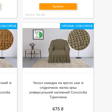
Купити
Venera 754-209
 CONCORDIA
ORIGINAL CONCORDIA
чний зі
Чохол накидка на крісло хакі зі
спідничкою жатка кріш
cordia
універсальний натяжний Concordia
Туреччина
675 ₴