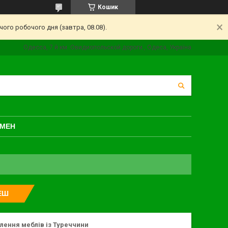
Кошик
ого робочого дня (завтра, 08.08).
Одесса, 7 й км. Овидиопольской дороги., Одеса, Україна
БМЕН
ЕШ
лення меблів із Туреччини