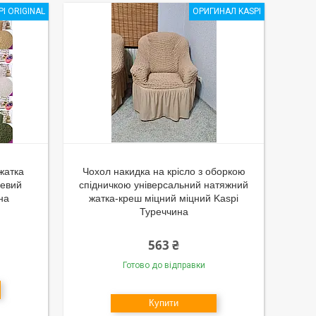
PI ORIGINAL
ОРИГИНАЛ KASPI
жатка
Чохол накидка на крісло з оборкою
чевий
спідничкою універсальний натяжний
на
жатка-креш міцний міцний Kaspi
Туреччина
563 ₴
Готово до відправки
Купити