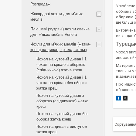
Розпродаж
Улюблене 
оббивка а
Жакардові чохли для м'яких
оборкою 
меблів
ще більш 
Плюшеві (хутряні) чохли овечка
Витончена 
для м'яких меблів Venera
виглядає б
Турецьк
Чохли для м'яких меблів (жатка-
креш) на диван, крісла, стільці
Чохол виго
зносостійк
Чохол на кутовий диван і 1
чохол на крісло з оборкою
Матеріал 
(спідничкою) жатка креш
тканини ма
відзначає
Чохол на кутовий диван і 1
чохол на крісло без оборки
Про міцніс
жатка креш
образне по
Чохол на кутовий диван з
оборкою (спідничкою) жатка
креш
Чохол на кутовий диван без
оборки жатка креш
Чохол на диван з виступом
жатка креш