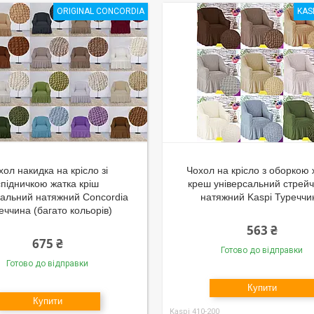
ORIGINAL CONCORDIA
KAS
хол накидка на крісло зі
Чохол на крісло з оборкою 
спідничкою жатка кріш
креш універсальний стрей
сальний натяжний Concordia
натяжний Kaspi Туреччи
еччина (багато кольорів)
563 ₴
675 ₴
Готово до відправки
Готово до відправки
Купити
Купити
Kaspi 410-200