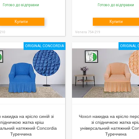
Готово до відправки
Готово до відправки
Купити
Купити
210
Venera 754-219
ORIGINAL CONCORDIA
ORIGINAL
 накидка на крісло синій зі
Чохол накидка на крісло пер
спідничкою жатка кріш
зі спідничкою жатка крі
сальний натяжний Concordia
універсальний натяжний Con
Туреччина
Туреччина