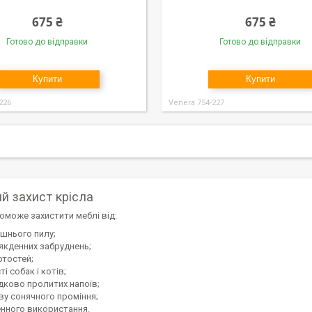
675 ₴
675 ₴
Готово до відправки
Готово до відправки
Купити
Купити
226
Venera 754-227
й захист крісла
оможе захистити меблі від:
шнього пилу;
якденних забруднень;
ртостей;
і собак і котів;
дково пролитих напоїв;
ву сонячного проміння;
нного використання.