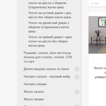
чохли на крісла з оборкою
21-200
(спідничкою) жатка креш
Чохли на кутовий диван і два
крісла без оборки жатка креш
Чохол на двомісний диван з
оборкою (спідничкою) жатка
креш
Чохол на прямий диван і один
чохол на крісло без оборки
жатка креш
Рушники, халати, біла постільна
білизна для готелів, готелів, СПА
та саун
Чохол н
Дитячі махрові халати та пончо
Чоловічі халати – великий вибір
універ
Чоловічі піжами
Жіночі халати
Жіночі піжами