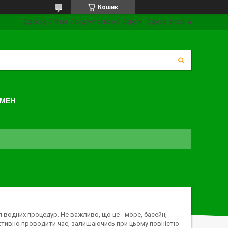
Кошик
Одесса, 7 й км. Овидиопольской дороги., Одеса, Україна
БМЕН
 водних процедур. Не важливо, що це - море, басейн,
активно проводити час, залишаючись при цьому повністю