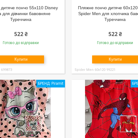
дитяче пончо 55x110 Disney
Пляжне пончо дитяче 60x120
a для дівчинки бавовняне
Spider Men для хлопчика ба
Туреччина
Туреччина
522 ₴
522 ₴
Готово до відправки
Готово до відправки
Купити
Купити
0 699873
Spider Men 60x120 99221
БРЕНД: Piramit
БРЕ