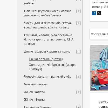
захищеним.
меблів
вологу. Ун
Плюшеві (хутряні) чохли овечка
для м'яких меблів Venera
Чохли для м'яких меблів (жатка-
креш) на диван, крісла, стільці
Рушники, халати, біла постільна
білизна для готелів, готелів, СПА
та саун
Дитячі махрові халати та пончо
Пончо пляжне (дитяче)
Халати дитячі,підліткові (махра
і бамбук)
Чоловічі халати – великий вибір
Чоловічі піжами
Жіночі халати
Жіночі піжами
Дитя
рушни
Постільна білизна