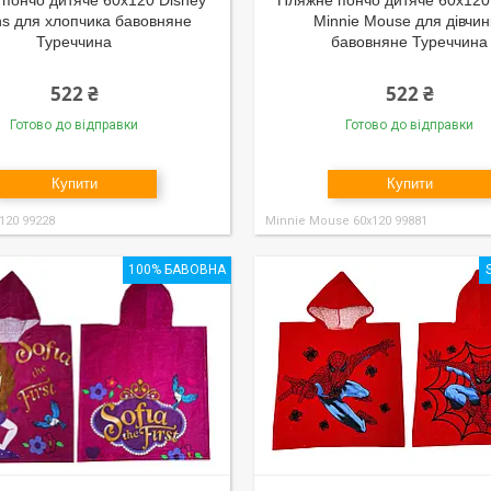
пончо дитяче 60x120 Disney
Пляжне пончо дитяче 60x120
ns для хлопчика бавовняне
Minnie Mouse для дівчин
Туреччина
бавовняне Туреччина
522 ₴
522 ₴
Готово до відправки
Готово до відправки
Купити
Купити
120 99228
Minnie Mouse 60x120 99881
100% БАВОВНА