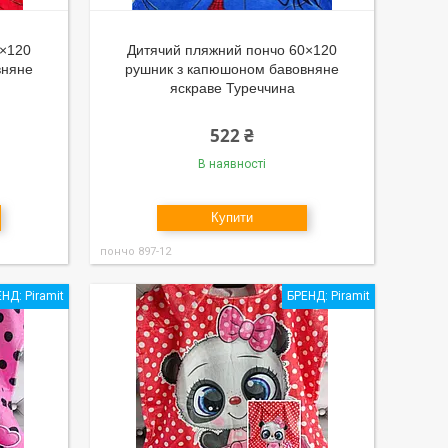
0×120
Дитячий пляжний пончо 60×120
вняне
рушник з капюшоном бавовняне
яскраве Туреччина
522 ₴
В наявності
Купити
пончо 897-12
НД: Piramit
БРЕНД: Piramit