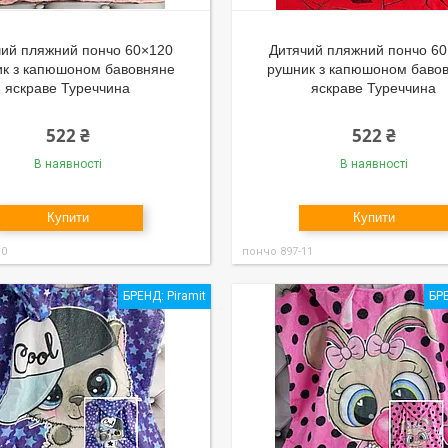
чий пляжний пончо 60×120
Дитячий пляжний пончо 6
к з капюшоном бавовняне
рушник з капюшоном баво
яскраве Туреччина
яскраве Туреччина
522 ₴
522 ₴
В наявності
В наявності
Купити
Купити
10
пончо 897-11
БРЕНД: Piramit
БРЕ