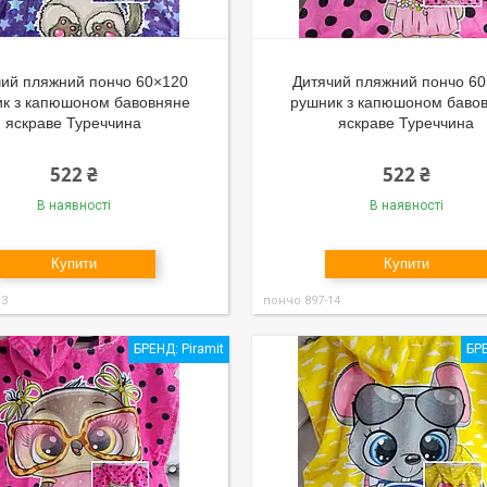
чий пляжний пончо 60×120
Дитячий пляжний пончо 6
к з капюшоном бавовняне
рушник з капюшоном баво
яскраве Туреччина
яскраве Туреччина
522 ₴
522 ₴
В наявності
В наявності
Купити
Купити
13
пончо 897-14
БРЕНД: Piramit
БРЕ