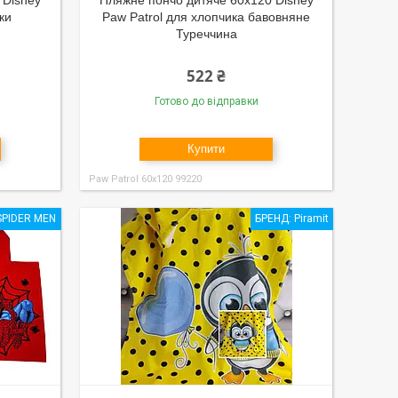
 Disney
Пляжне пончо дитяче 60x120 Disney
ки
Paw Patrol для хлопчика бавовняне
Туреччина
522 ₴
Готово до відправки
Купити
Paw Patrol 60x120 99220
SPIDER MEN
БРЕНД: Piramit