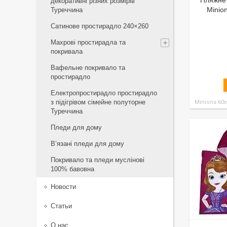
Пляжне 
декоративні різних розмірів
Minio
Туреччина
Сатинове простирадло 240×260
Махрові простирадла та
покривала
Вафельне покривало та
простирадло
Електропростирадло простирадло
з підігрівом сімейне полуторне
Minions 60x
Туреччина
Пледи для дому
В’язані пледи для дому
Покривало та пледи муслінові
100% бавовна
Новости
Статьи
О нас