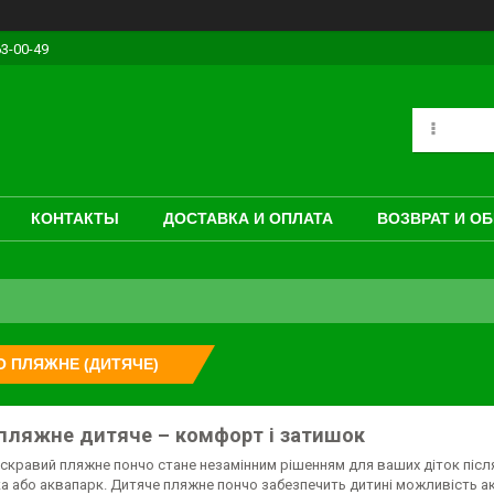
63-00-49
КОНТАКТЫ
ДОСТАВКА И ОПЛАТА
ВОЗВРАТ И О
 ПЛЯЖНЕ (ДИТЯЧЕ)
пляжне дитяче – комфорт і затишок
яскравий пляжне пончо стане незамінним рішенням для ваших діток після
чка або аквапарк. Дитяче пляжне пончо забезпечить дитині можливість 