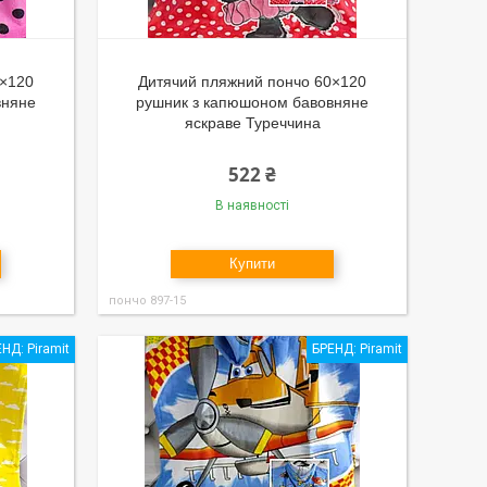
0×120
Дитячий пляжний пончо 60×120
вняне
рушник з капюшоном бавовняне
яскраве Туреччина
522 ₴
В наявності
Купити
пончо 897-15
НД: Piramit
БРЕНД: Piramit