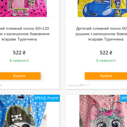
чий пляжний пончо 60×120
Дитячий пляжний пончо 6
к з капюшоном бавовняне
рушник з капюшоном баво
яскраве Туреччина
яскраве Туреччина
522 ₴
522 ₴
В наявності
В наявності
Купити
Купити
16
пончо 897-17
БРЕНД: Piramit
БРЕ