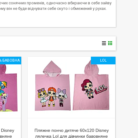
лючих сонячних променів, одночасно вбираючи в себе зайву
 він не буде відчувати себе скуто і обмежений у рухах.
% БАВОВНА
LOL
 Disney
Пляжне пончо дитяче 60x120 Disney
овняне
лялечка Lol для дівчинки бавовняне