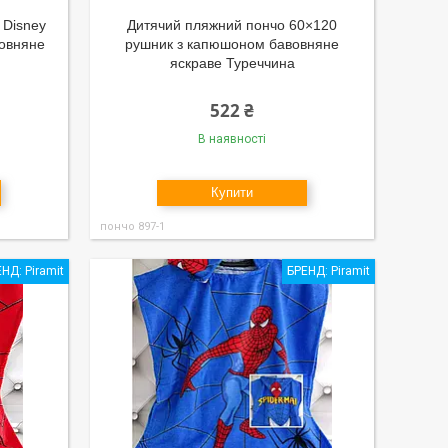
 Disney
Дитячий пляжний пончо 60×120
вовняне
рушник з капюшоном бавовняне
яскраве Туреччина
522 ₴
В наявності
Купити
пончо 897-1
НД: Piramit
БРЕНД: Piramit