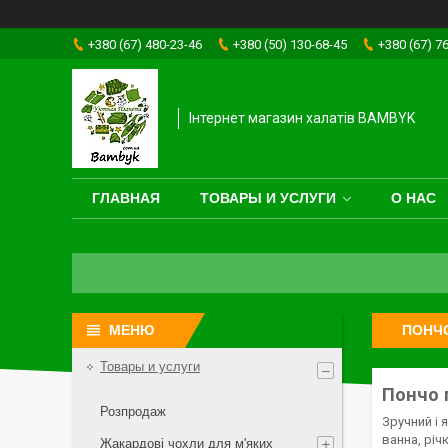
+380 (67) 480-23-46
+380 (50) 130-68-45
+380 (67) 7
Інтернет магазин халатів BAMBYK
ГЛАВНАЯ
ТОВАРЫ И УСЛУГИ
О НАС
ПОНЧО
Товары и услуги
Пончо 
Розпродаж
Зручний і 
ванна, рі
Жакардові чохли для м'яких