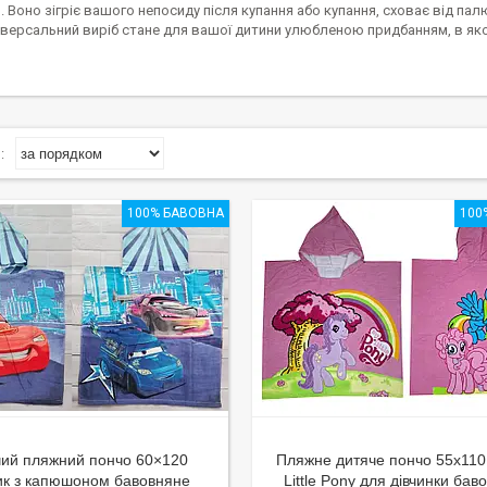
 Воно зігріє вашого непосиду після купання або купання, сховає від па
іверсальний виріб стане для вашої дитини улюбленою придбанням, в якому
100% БАВОВНА
100
чий пляжний пончо 60×120
Пляжне дитяче пончо 55x110
к з капюшоном бавовняне
Little Pony для дівчинки бав