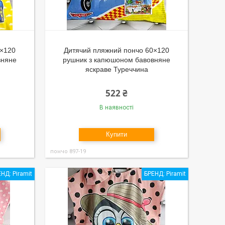
0×120
Дитячий пляжний пончо 60×120
вняне
рушник з капюшоном бавовняне
яскраве Туреччина
522 ₴
В наявності
Купити
пончо 897-19
НД: Piramit
БРЕНД: Piramit