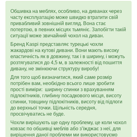
Обшивка на меблях, особливо, на диванах через
часту експлуатацію може швидко втратити свій
привабливий зовнішній вигляд. Вона стає
потертою, в певних місцях тьмяніє. Запобігти такій
ситуації може звичайний чохол на диван.
Бренд Kaspi представляє турецькі чохли
жакардові на кутові дивани. Вони мають високу
еластичність як в довжину, так і в ширину, і можуть
розтягуватися до 4,5 м, в залежності від пошиття
дивану, не змінюючи структуру виробу!
Для того щоб визначитися, який саме розмір
потрібен вам, необхідно всього лише зробити
прості виміри: ширину спинки з врахуванням
підлокітників, глибину посадкового місця, висоту
спинки, товщину підлокітників, висоту від підлоги
до верхньої точки. Щільність середня,
просвічуватись не буде.
Чохли вирішують ще одну проблему, це коли чохол
ковзає по обшивці меблів або з’їжджає з неї, для
вирішення даної проблеми ми використовуємо