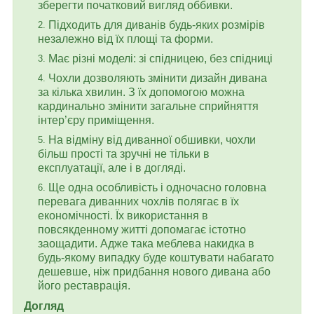
зберегти початковий вигляд оббивки.
Підходить для диванів будь-яких розмірів
незалежно від їх площі та форми.
Має різні моделі: зі спідницею, без спідниці
Чохли дозволяють змінити дизайн дивана
за кілька хвилин. З їх допомогою можна
кардинально змінити загальне сприйняття
інтер’єру приміщення.
На відміну від диванної обшивки, чохли
більш прості та зручні не тільки в
експлуатації, але і в догляді.
Ще одна особливість і одночасно головна
перевага диванних чохлів полягає в їх
економічності. Їх використання в
повсякденному житті допомагає істотно
заощадити. Адже така меблева накидка в
будь-якому випадку буде коштувати набагато
дешевше, ніж придбання нового дивана або
його реставрація.
Догляд