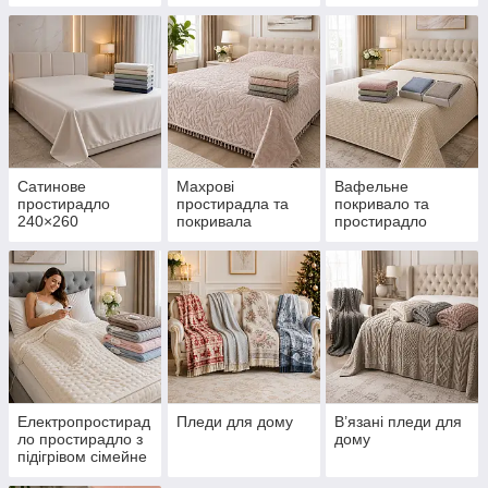
розмірів
Туреччина
Сатинове
Махрові
Вафельне
простирадло
простирадла та
покривало та
240×260
покривала
простирадло
Електропростирад
Пледи для дому
В’язані пледи для
ло простирадло з
дому
підігрівом сімейне
полуторне