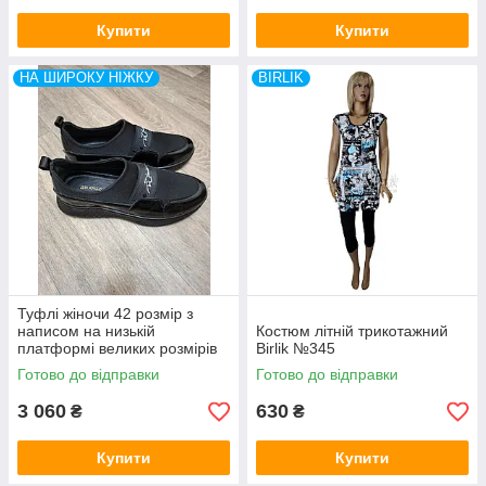
Купити
Купити
НА ШИРОКУ НІЖКУ
BIRLIK
Туфлі жіночи 42 розмір з
написом на низькій
Костюм літній трикотажний
платформі великих розмірів
Birlik №345
Туреччина
Готово до відправки
Готово до відправки
3 060
630
₴
₴
Купити
Купити