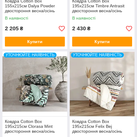
Ковдра Cotton Box
Ковдра Cotton Box
155x215см Dalya Powder
195x215см Timbre Antrasit
двостороння весна/осінь
двостороння весна/осінь
Туреччина
Туреччина
В наявності
В наявності
2 205
2 430
₴
₴
Купити
Купити
УТОЧНЮЙТЕ НАЯВНІСТЬ
УТОЧНЮЙТЕ НАЯВНІСТЬ
Ковдра Cotton Box
Ковдра Cotton Box
195x215см Clorasa Mint
195x215см Felix Bej
двостороння весна/осінь
двостороння весна/осінь
Туреччина
Туреччина