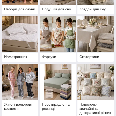
Набори для сауни
Подушки для сну
Ковдри для сну
Наматрацник
Фартухи
Скатертини
Жіночі велюрові
Простирадло на
Наволочки
костюми
резинці
звичайні та
декоративні різних