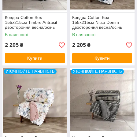
Ковдра Cotton Box
Ковдра Cotton Box
155x215см Timbre Antrasit
155x215см Nitsa Denim
двостороння весна/осінь
двостороння весна/осінь
Туреччина
Туреччина
В наявності
В наявності
2 205
2 205
₴
₴
Купити
Купити
УТОЧНЮЙТЕ НАЯВНІСТЬ
УТОЧНЮЙТЕ НАЯВНІСТЬ