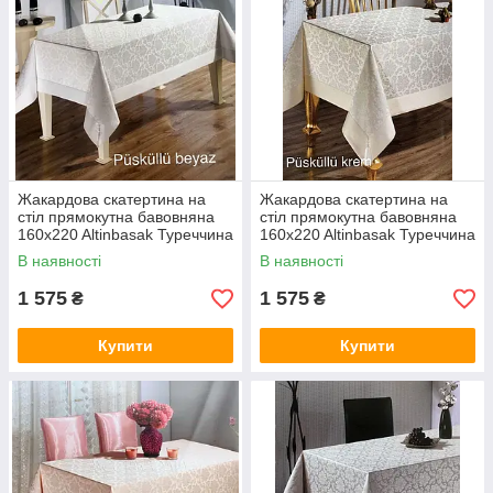
Жакардова скатертина на
Жакардова скатертина на
стіл прямокутна бавовняна
стіл прямокутна бавовняна
160x220 Altinbasak Туреччина
160x220 Altinbasak Туреччина
білого кольору
кремового кольору
В наявності
В наявності
1 575
1 575
₴
₴
Купити
Купити