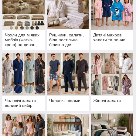
Чохли для м'яких
Рушники, халати,
Дитячі махрові
меблів (жатка-
біла постільна
халати та пончо
креш) на диван,
білизна для
крісла, стільці
готелів, готелів,
СПА та саун
Чоловічі халати –
Чоловічі піжами
Жіночі халати
великий вибір