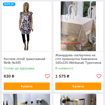
BIRLIK
Жакардова скатертина на
Костюм літній трикотажний
стіл прямокутна бавовняна
Birlik №345
160x220 Altinbasak Туреччина
бежевого кольору
Готово до відправки
В наявності
630
1 575
₴
₴
Купити
Купити