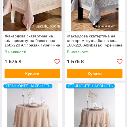
Жакардова скатертина на
Жакардова скатертина на
стіл прямокутна бавовняна
стіл прямокутна бавовняна
160x220 Altinbasak Туреччина
160x220 Altinbasak Туреччина
кольору пудри
сірого кольору
В наявності
В наявності
1 575
1 575
₴
₴
Купити
Купити
УТОЧНЮЙТЕ НАЯВНІСТЬ
УТОЧНЮЙТЕ НАЯВНІСТЬ