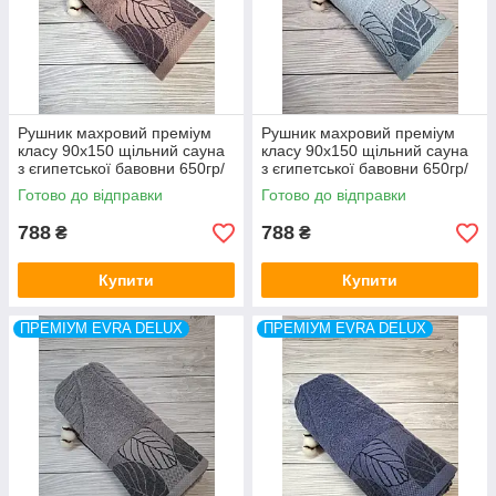
Рушник махровий преміум
Рушник махровий преміум
класу 90x150 щільний сауна
класу 90x150 щільний сауна
з єгипетської бавовни 650гр/
з єгипетської бавовни 650гр/
м2 Evra DeLux Туреччина
м2 Evra DeLux Туреччина
Готово до відправки
Готово до відправки
788
788
₴
₴
Купити
Купити
ПРЕМІУМ EVRA DELUX
ПРЕМІУМ EVRA DELUX