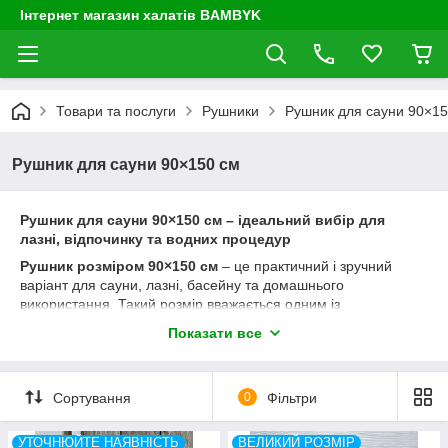
Інтернет магазин халатів BAMBYK
Товари та послуги
Рушники
Рушник для сауни 90×15
Рушник для сауни 90×150 см
Рушник для сауни 90×150 см – ідеальний вибір для
лазні, відпочинку та водних процедур
Рушник розміром 90×150 см
– це практичний і зручний
варіант для сауни, лазні, басейну та домашнього
використання. Такий розмір вважається одним із
найпопулярніших саме для любителів парної, оскільки він
Показати все
достатньо великий, щоб комфортно загорнутися після водних
процедур, але при цьому залишається легким, зручним і
швидко висихає.
Сортування
0
Фільтри
Рушник для сауни 90×150 см
часто обирають чоловіки та
жінки, які цінують комфорт під час відпочинку. Його можна
УТОЧНЮЙТЕ НАЯВНІСТЬ
ВЕЛИКИЙ РОЗМІР
використовувати не тільки як звичайний банний рушник, а й