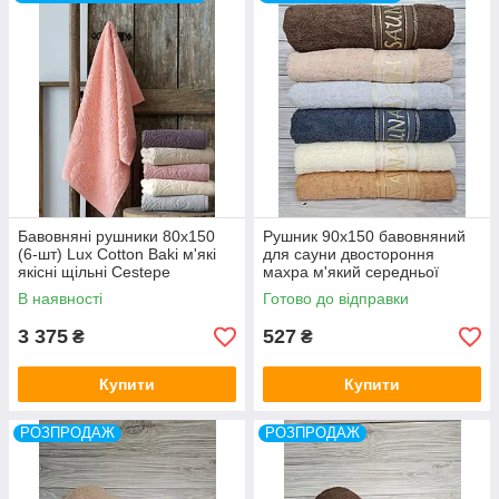
як зручну накидку після парної, душу або басейну.
Бавовняні рушники 80x150
Рушник 90x150 бавовняний
(6-шт) Lux Cotton Baki м'які
для сауни двостороння
якісні щільні Cestepe
махра м'який середньої
Туреччина
щільності Doruk Tekstil
В наявності
Готово до відправки
Туреччина
3 375
527
₴
₴
Купити
Купити
РОЗПРОДАЖ
РОЗПРОДАЖ