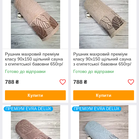
Рушник махровий преміум
Рушник махровий преміум
класу 90x150 щільний сауна
класу 90x150 щільний сауна
з єгипетської бавовни 650гр/
з єгипетської бавовни 650гр/
м2 Evra DeLux Туреччина
м2 Evra DeLux Туреччина
Готово до відправки
Готово до відправки
788
788
₴
₴
Купити
Купити
ПРЕМІУМ EVRA DELUX
ПРЕМІУМ EVRA DELUX