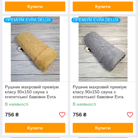
Купити
Купити
ПРЕМІУМ EVRA DELUX
ПРЕМІУМ EVRA DELUX
Рушник махровий преміум
Рушник махровий преміум
класу 90x150 сауна з
класу 90x150 сауна з
єгипетської бавовни Evra
єгипетської бавовни Evra
DeLux Туреччина
DeLux Туреччина
В наявності
В наявності
756
756
₴
₴
Купити
Купити