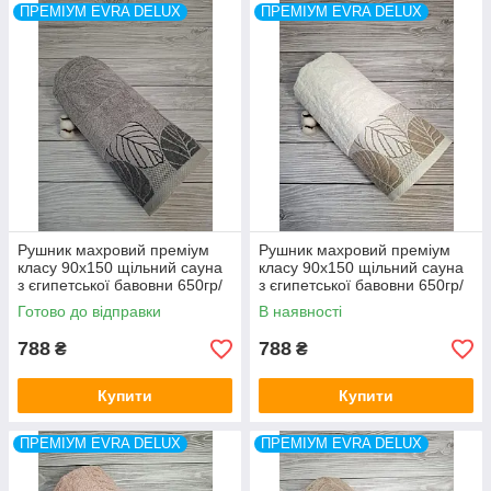
ПРЕМІУМ EVRA DELUX
ПРЕМІУМ EVRA DELUX
Рушник махровий преміум
Рушник махровий преміум
класу 90x150 щільний сауна
класу 90x150 щільний сауна
з єгипетської бавовни 650гр/
з єгипетської бавовни 650гр/
м2 Evra DeLux Туреччина
м2 Evra DeLux Туреччина
Готово до відправки
В наявності
788
788
₴
₴
Купити
Купити
ПРЕМІУМ EVRA DELUX
ПРЕМІУМ EVRA DELUX