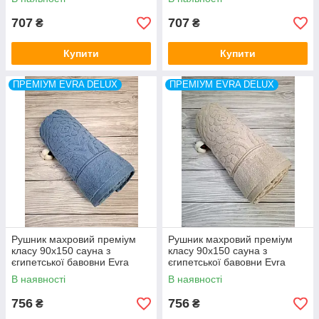
707
707
₴
₴
Купити
Купити
ПРЕМІУМ EVRA DELUX
ПРЕМІУМ EVRA DELUX
Рушник махровий преміум
Рушник махровий преміум
класу 90x150 сауна з
класу 90x150 сауна з
єгипетської бавовни Evra
єгипетської бавовни Evra
DeLux Туреччина
DeLux Туреччина
В наявності
В наявності
756
756
₴
₴