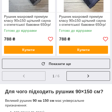
Рушник махровий преміум
Рушник махровий преміум
класу 90x150 щільний сауна
класу 90x150 щільний сауна
з єгипетської бавовни 650гр/
з єгипетської бавовни 650гр/
м2 Evra DeLux Туреччина
м2 Evra DeLux Туреччина
Готово до відправки
Готово до відправки
788
788
₴
₴
Купити
Купити
Показати ще
1
/ 6
Для чого підходить рушник 90×150 см?
Великий рушник
90 на 150 см
має універсальне
призначення:
для сауни та лазні;