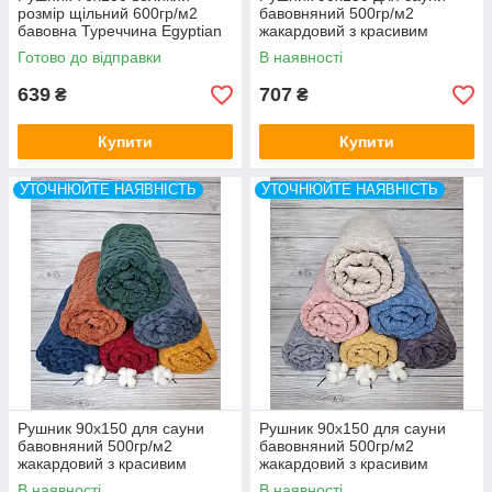
розмір щільний 600гр/м2
бавовняний 500гр/м2
бавовна Туреччина Egyptian
жакардовий з красивим
орнаментом Evra Туреччина
Готово до відправки
В наявності
639
707
₴
₴
Купити
Купити
УТОЧНЮЙТЕ НАЯВНІСТЬ
УТОЧНЮЙТЕ НАЯВНІСТЬ
Рушник 90x150 для сауни
Рушник 90x150 для сауни
бавовняний 500гр/м2
бавовняний 500гр/м2
жакардовий з красивим
жакардовий з красивим
орнаментом Evra Туреччина
орнаментом Evra Туреччина
В наявності
В наявності