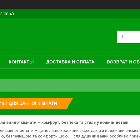
63-00-49
КОНТАКТЫ
ДОСТАВКА И ОПЛАТА
ВОЗВРАТ И О
КИ ДЛЯ ВАННОЇ КІМНАТИ
ля ванної кімнати – комфорт, безпека та стиль у кожній деталі
я ванної кімнати — це не лише красивий аксесуар, а й важливий елеме
ю, безпечнішою та комфортнішою. Після душу чи ванни особливо приємн