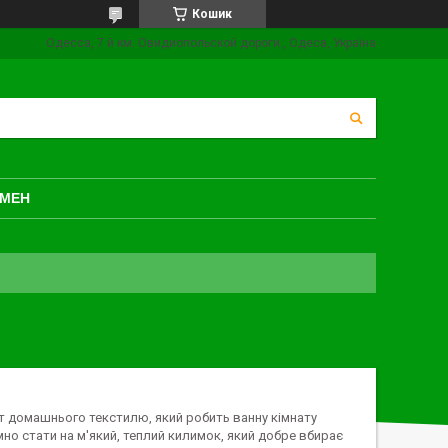
Кошик
Одесса, 7 й км. Овидиопольской дороги., Одеса, Україна
БМЕН
нт домашнього текстилю, який робить ванну кімнату
о стати на м'який, теплий килимок, який добре вбирає