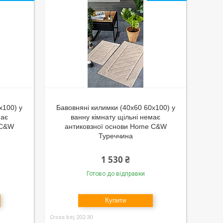
x100) у
Бавовняні килимки (40x60 60x100) у
має
ванну кімнату щільні немає
 C&W
антиковзної основи Home C&W
Туреччина
1 530 ₴
Готово до відправки
Купити
Cross bej 202-30