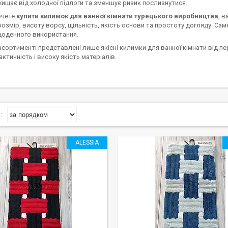
хищає від холодної підлоги та зменшує ризик послизнутися.
очете
купити килимок для ванної кімнати турецького виробництва
, в
розмір, висоту ворсу, щільність, якість основи та простоту догляду. Са
оденного використання.
сортименті представлені лише якісні килимки для ванної кімнати від пе
актичність і високу якість матеріалів.
ALESSIA