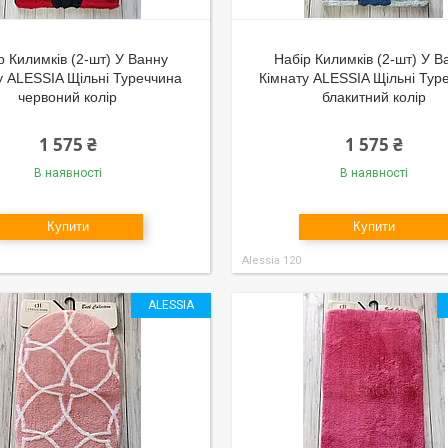
р Килимків (2-шт) У Ванну
Набір Килимків (2-шт) У В
у ALESSIA Щільні Туреччина
Кімнату ALESSIA Щільні Тур
червоний колір
блакитний колір
1 575 ₴
1 575 ₴
В наявності
В наявності
Купити
Купити
Alessia 120
ALESSIA