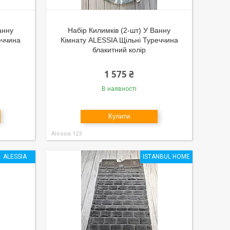
анну
Набір Килимків (2-шт) У Ванну
еччина
Кімнату ALESSIA Щільні Туреччина
блакитний колір
1 575 ₴
В наявності
Купити
Alessia 123
ALESSIA
ISTANBUL HOME