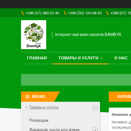
+380 (67) 480-23-46
+380 (50) 130-68-45
+380 (67) 7
Інтернет магазин халатів BAMBYK
ГЛАВНАЯ
ТОВАРЫ И УСЛУГИ
О НАС
КИЛИМ
Товары и услуги
Килимки д
Розпродаж
Килимок дл
затишнішо
Жакардові чохли для м'яких