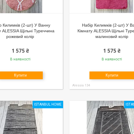
р Килимків (2-шт) У Ванну
Набір Килимків (2-шт) У В
у ALESSIA Щільні Туреччина
Кімнату ALESSIA Щільні Тур
рожевий колір
малиновий колір
1 575 ₴
1 575 ₴
В наявності
В наявності
Купити
Купити
Alessia 134
ISTANBUL HOME
IST