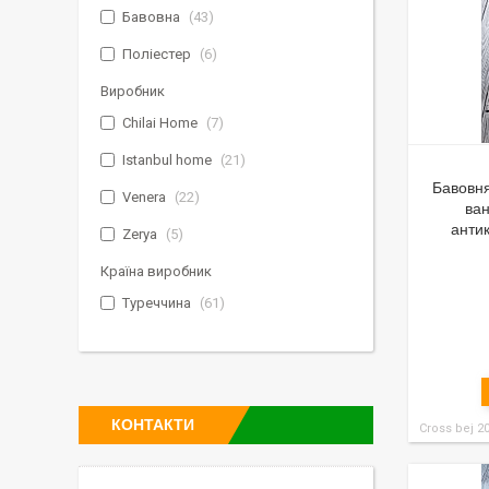
Бавовна
43
Поліестер
6
Виробник
Chilai Home
7
Istanbul home
21
Бавовня
Venera
22
ван
анти
Zerya
5
Країна виробник
Туреччина
61
КОНТАКТИ
Cross bej 2