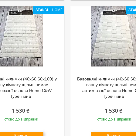
ISTANBUL HOME
IST
ні килимки (40x60 60x100) у
Бавовняні килимки (40x60 60
ну кімнату щільні немає
ванну кімнату щільні не
ковзної основи Home C&W
антиковзної основи Home
Туреччина
Туреччина
1 530 ₴
1 530 ₴
Готово до відправки
Готово до відправки
Купити
Купити