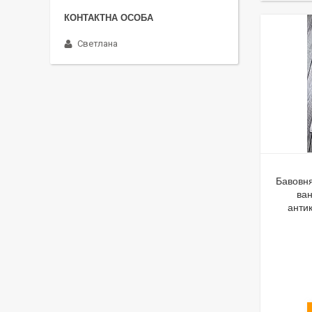
Светлана
Бавовня
ван
анти