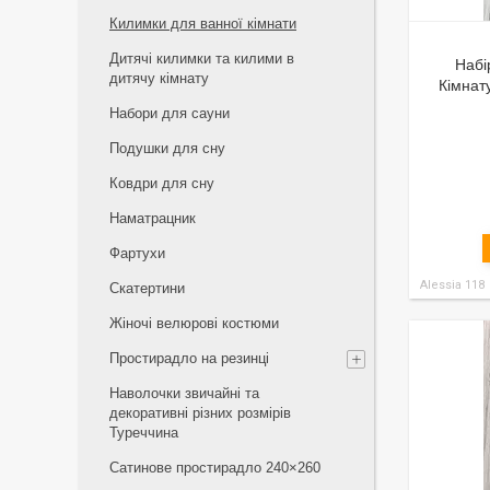
Килимки для ванної кімнати
Дитячі килимки та килими в
Набі
дитячу кімнату
Кімнат
Набори для сауни
Подушки для сну
Ковдри для сну
Наматрацник
Фартухи
Alessia 118
Скатертини
Жіночі велюрові костюми
Простирадло на резинці
Наволочки звичайні та
декоративні різних розмірів
Туреччина
Сатинове простирадло 240×260