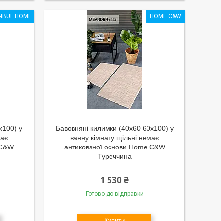
ANBUL HOME
HOME C&W
x100) у
Бавовняні килимки (40x60 60x100) у
має
ванну кімнату щільні немає
 C&W
антиковзної основи Home C&W
Туреччина
1 530 ₴
Готово до відправки
Купити