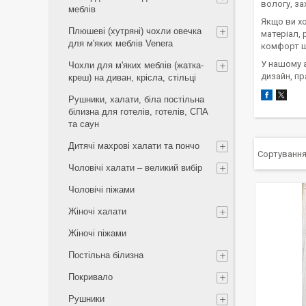
вологу, за
меблів
Якщо ви х
Плюшеві (хутряні) чохли овечка
матеріал, 
для м'яких меблів Venera
комфорт щ
У нашому а
Чохли для м'яких меблів (жатка-
дизайн, пр
креш) на диван, крісла, стільці
Рушники, халати, біла постільна
білизна для готелів, готелів, СПА
та саун
Дитячі махрові халати та пончо
Чоловічі халати – великий вибір
Чоловічі піжами
Жіночі халати
Жіночі піжами
Постільна білизна
Покривало
Рушники