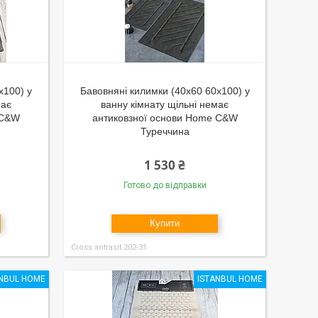
x100) у
Бавовняні килимки (40x60 60x100) у
має
ванну кімнату щільні немає
 C&W
антиковзної основи Home C&W
Туреччина
1 530 ₴
Готово до відправки
Купити
Cross antrasit 202-31
ANBUL HOME
ISTANBUL HOME