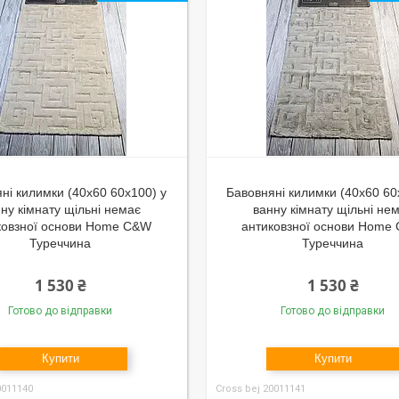
ні килимки (40x60 60x100) у
Бавовняні килимки (40x60 60
ну кімнату щільні немає
ванну кімнату щільні не
ковзної основи Home C&W
антиковзної основи Home
Туреччина
Туреччина
1 530 ₴
1 530 ₴
Готово до відправки
Готово до відправки
Купити
Купити
0011140
Cross bej 20011141