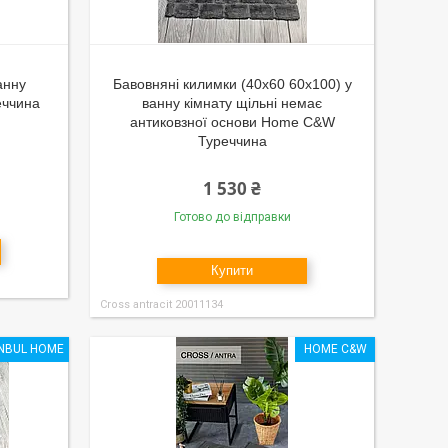
анну
Бавовняні килимки (40x60 60x100) у
еччина
ванну кімнату щільні немає
антиковзної основи Home C&W
Туреччина
1 530 ₴
Готово до відправки
Купити
Cross antracit 20011134
ANBUL HOME
HOME C&W