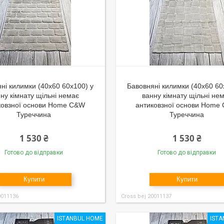
ні килимки (40x60 60x100) у
Бавовняні килимки (40x60 60
ну кімнату щільні немає
ванну кімнату щільні не
ковзної основи Home C&W
антиковзної основи Home
Туреччина
Туреччина
1 530 ₴
1 530 ₴
Готово до відправки
Готово до відправки
Купити
Купити
0011136
Cross bej 20011137
ISTANBUL HOME
IST