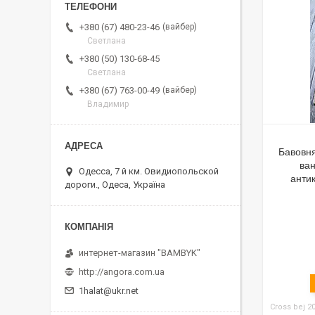
вайбер
+380 (67) 480-23-46
Светлана
+380 (50) 130-68-45
Светлана
вайбер
+380 (67) 763-00-49
Владимир
Бавовня
ван
Одесса, 7 й км. Овидиопольской
анти
дороги., Одеса, Україна
интернет-магазин "BAMBYK"
http://angora.com.ua
1halat@ukr.net
Cross bej 2