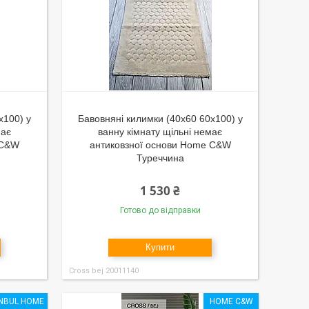
x100) у
Бавовняні килимки (40x60 60x100) у
має
ванну кімнату щільні немає
 C&W
антиковзної основи Home C&W
Туреччина
1 530 ₴
Готово до відправки
Купити
Cross bej 20011140
ANBUL HOME
HOME C&W