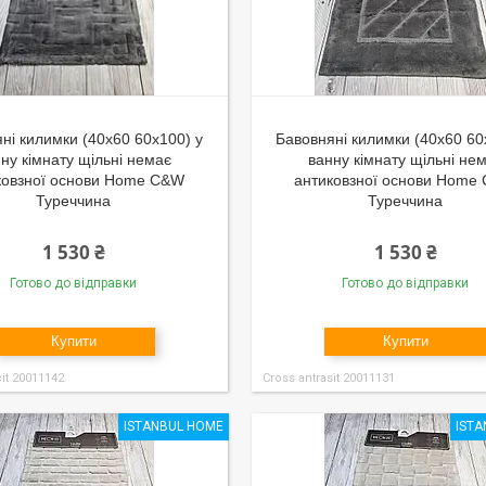
ні килимки (40x60 60x100) у
Бавовняні килимки (40x60 60
ну кімнату щільні немає
ванну кімнату щільні не
ковзної основи Home C&W
антиковзної основи Home
Туреччина
Туреччина
1 530 ₴
1 530 ₴
Готово до відправки
Готово до відправки
Купити
Купити
cit 20011142
Cross antrasit 20011131
ISTANBUL HOME
IST