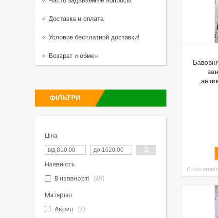
Часто задаваемые вопросы
Доставка и оплата
Условие бесплатной доставки!
Возврат и обмен
Бавовня
ван
анти
ФІЛЬТРИ
Ціна
Наявність
Cross antra
В наявності
49
Матеріал
Акрил
7