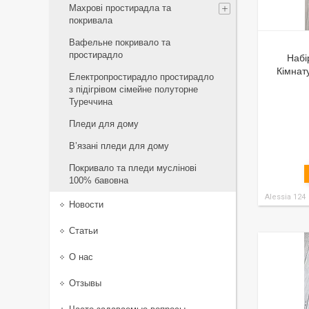
Махрові простирадла та
покривала
Вафельне покривало та
простирадло
Набі
Кімнат
Електропростирадло простирадло
з підігрівом сімейне полуторне
Туреччина
Пледи для дому
В’язані пледи для дому
Покривало та пледи муслінові
100% бавовна
Alessia 124
Новости
Статьи
О нас
Отзывы