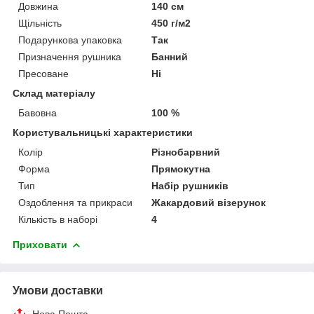
Довжина
140 см
Щільність
450 г/м2
Подарункова упаковка
Так
Призначення рушника
Банний
Пресоване
Ні
Склад матеріалу
Бавовна
100 %
Користувальницькі характеристики
Колір
Різнобарвний
Форма
Прямокутна
Тип
Набір рушників
Оздоблення та прикраси
Жакардовий візерунок
Кількість в наборі
4
Приховати
Умови доставки
Нова Пошта