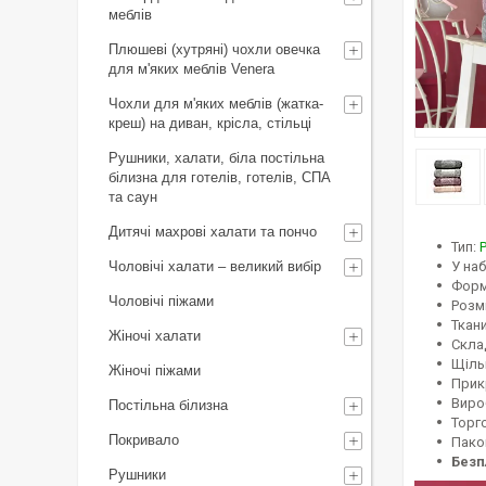
меблів
Плюшеві (хутряні) чохли овечка
для м'яких меблів Venera
Чохли для м'яких меблів (жатка-
креш) на диван, крісла, стільці
Рушники, халати, біла постільна
білизна для готелів, готелів, СПА
та саун
Дитячі махрові халати та пончо
Тип:
Чоловічі халати – великий вибір
У наб
Форм
Чоловічі піжами
Розмі
Ткан
Жіночі халати
Скла
Щільн
Жіночі піжами
Прик
Виро
Постільна білизна
Торго
Покривало
Пако
Безп
Рушники