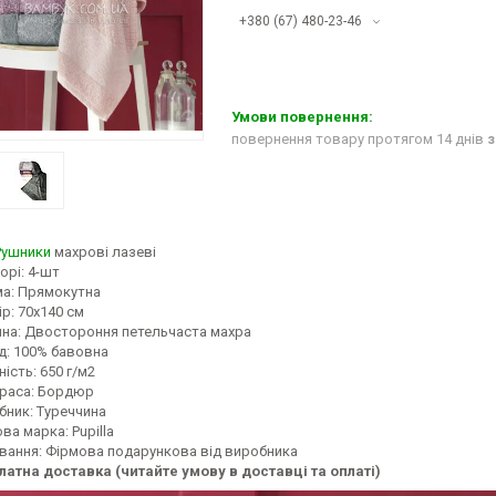
+380 (67) 480-23-46
повернення товару протягом 14 днів
з
Рушники
махрові лазеві
орі: 4-шт
а: Прямокутна
р: 70x140 см
ина: Двостороння петельчаста махра
д: 100% бавовна
ість: 650 г/м2
раса: Бордюр
бник: Туреччина
ва марка: Pupilla
вання: Фірмова подарункова від виробника
латна доставка (читайте умову в доставці та оплаті)