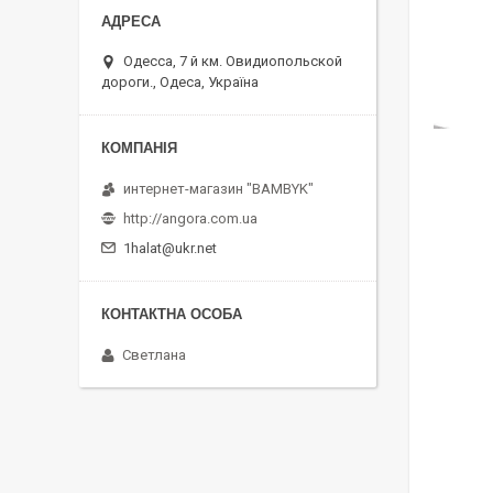
Одесса, 7 й км. Овидиопольской
дороги., Одеса, Україна
интернет-магазин "BAMBYK"
http://angora.com.ua
1halat@ukr.net
Светлана