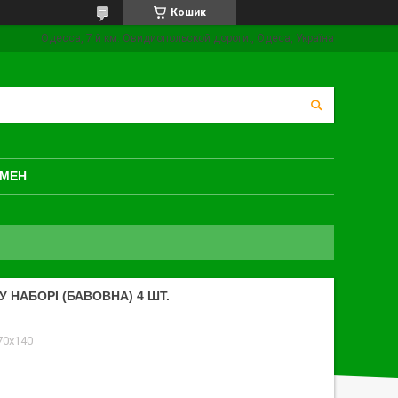
Кошик
Одесса, 7 й км. Овидиопольской дороги., Одеса, Україна
БМЕН
У НАБОРІ (БАВОВНА) 4 ШТ.
 70x140