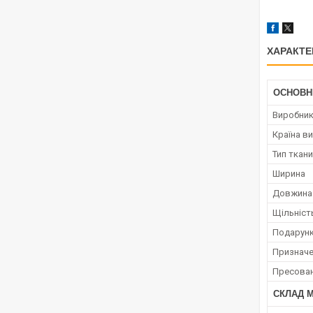
ХАРАКТЕ
ОСНОВН
Виробни
Країна в
Тип ткан
Ширина
Довжина
Щільніст
Подарунк
Призначе
Пресова
СКЛАД 