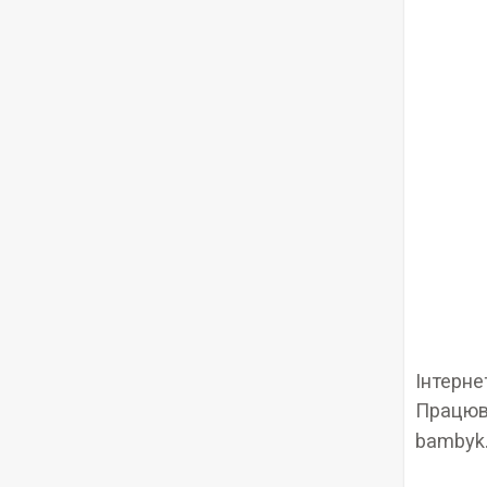
Інтерне
Працюва
bambyk