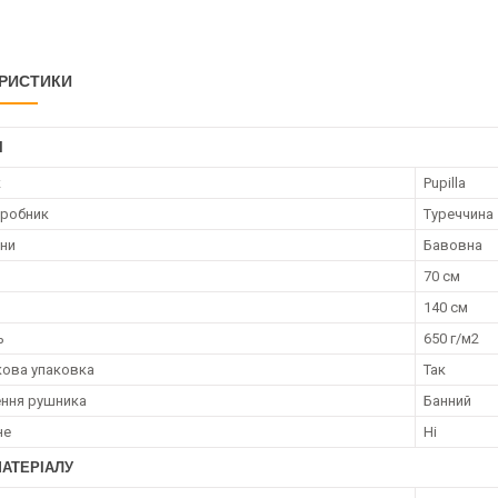
РИСТИКИ
І
к
Pupilla
иробник
Туреччина
ини
Бавовна
70 см
140 см
ь
650 г/м2
ова упаковка
Так
ння рушника
Банний
не
Ні
МАТЕРІАЛУ