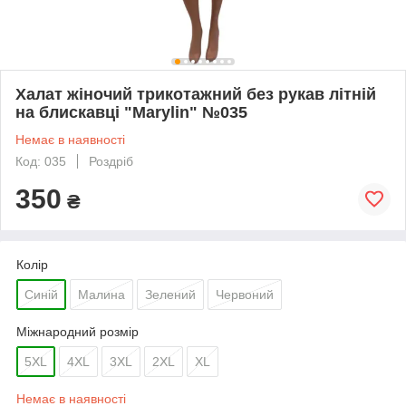
Халат жіночий трикотажний без рукав літній
на блискавці "Marylin" №035
Немає в наявності
Код: 035
Роздріб
350
₴
Колір
Синій
Малина
Зелений
Червоний
Міжнародний розмір
5XL
4XL
3XL
2XL
XL
Немає в наявності