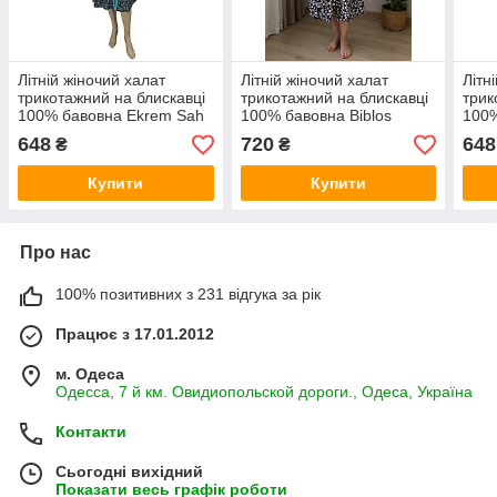
Літній жіночий халат
Літній жіночий халат
Літн
трикотажний на блискавці
трикотажний на блискавці
трик
100% бавовна Ekrem Sah
100% бавовна Biblos
100%
Туреччина 1212
Туреччина 557-6009
Туре
648
720
648
₴
₴
Купити
Купити
Про нас
100% позитивних з 231 відгука за рік
Працює з 17.01.2012
м. Одеса
Одесса, 7 й км. Овидиопольской дороги., Одеса, Україна
Контакти
Сьогодні вихідний
Показати весь графік роботи