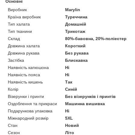
Основні
Виробник
Marylin
Країна виробник
Туреччина
Тип халата
Домашній
Тип тканини
Трикотаж
Склад
80%-бавовна, 20%-поліестер
Довжина халата
Короткий
Довжина рукава
Без рукава
Застібка
Блискавка
Наявність капюшона
Ні
Наявність пояса
Ні
Наявність кишень
Так
Колір
Синій
Візерунки і принти
Без візерунків і принтів
Оздоблення та прикраси
Машинна вишивка
Подарункова упаковка
Ні
Міжнародний розмір
5XL
Стан
Новий
Сезон
Літо