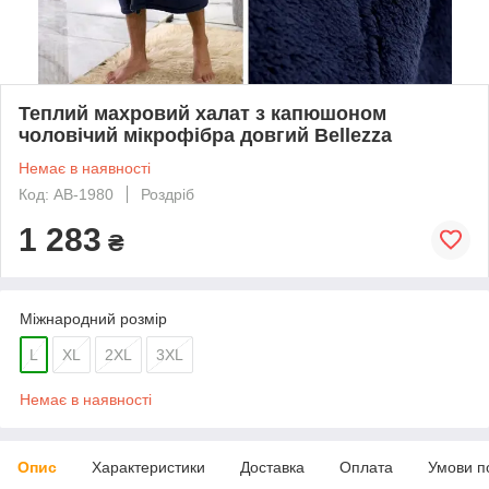
Теплий махровий халат з капюшоном
чоловічий мікрофібра довгий Bellezza
Немає в наявності
Код: AB-1980
Роздріб
1 283
₴
Міжнародний розмір
L
XL
2XL
3XL
Немає в наявності
Опис
Характеристики
Доставка
Оплата
Умови п