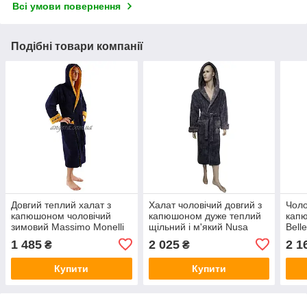
Всі умови повернення
Подібні товари компанії
Довгий теплий халат з
Халат чоловічий довгий з
Чоло
капюшоном чоловічий
капюшоном дуже теплий
кап
зимовий Massimo Monelli
щільний і м'який Nusa
Bell
Туреччина
лінія HCM
Туре
1 485
2 025
2 1
₴
₴
Купити
Купити