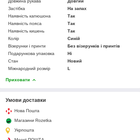
Довжина рукава
Довгий
Застібка
На запах
Наявність капюшона
Так
Наявність пояса
Так
Наявність кишень
Так
Колір
Синій
Візерунки і принти
Без візерунків і принтів
Подарункова упаковка
Ні
Стан
Новий
Міжнародний розмір
L
Приховати
Умови доставки
Нова Пошта
Магазини Rozetka
Укрпошта
Meest ПОШТА