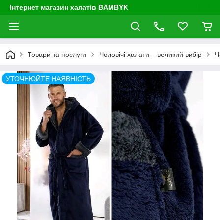
Інтернет магазин халатів BAMBYK
Товари та послуги
Чоловічі халати – великий вибір
Ч
УТОЧНЮЙТЕ НАЯВНІСТЬ