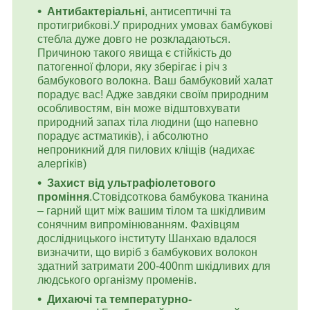
Антибактеріальні
, антисептичні та
протигрибкові.У природних умовах бамбукові
стебла дуже довго не розкладаються.
Причиною такого явища є стійкість до
патогенної флори, яку зберігає і річ з
бамбукового волокна. Ваш бамбуковий халат
порадує вас! Адже завдяки своїм природним
особливостям, він може відштовхувати
природний запах тіла людини (що напевно
порадує астматиків), і абсолютно
непроникний для пилових кліщів (надихає
алергіків)
Захист від ультрафіолетового
проміння
.Стовідсоткова бамбукова тканина
– гарний щит між вашим тілом та шкідливим
сонячним випромінюванням. Фахівцям
дослідницького інституту Шанхаю вдалося
визначити, що виріб з бамбукових волокон
здатний затримати 200-400nm шкідливих для
людського організму променів.
Дихаючі та температурно-