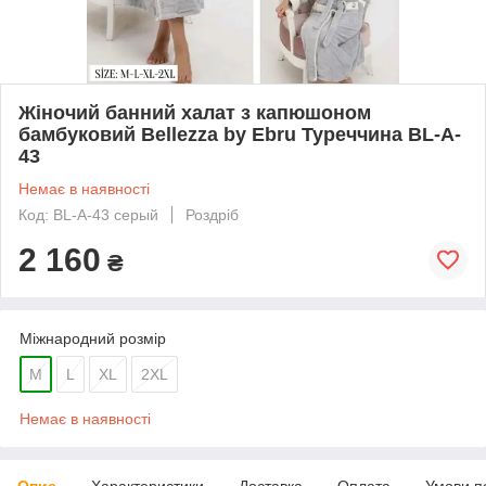
Жіночий банний халат з капюшоном
бамбуковий Bellezza by Ebru Туреччина BL-A-
43
Немає в наявності
Код: BL-A-43 серый
Роздріб
2 160
₴
Міжнародний розмір
M
L
XL
2XL
Немає в наявності
Опис
Характеристики
Доставка
Оплата
Умови п