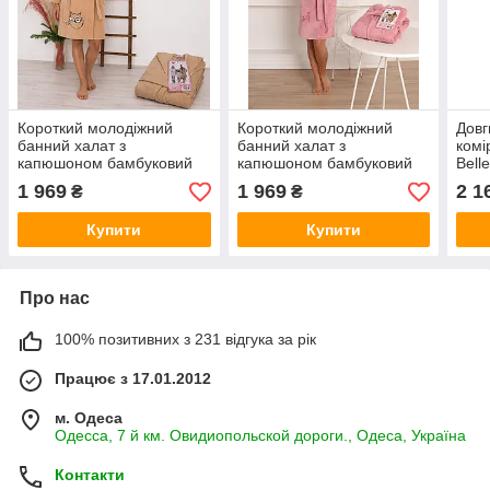
Короткий молодіжний
Короткий молодіжний
Довг
банний халат з
банний халат з
комі
капюшоном бамбуковий
капюшоном бамбуковий
Bell
Bellezza by Ebru
Bellezza by Ebru
Туре
1 969
1 969
2 1
₴
₴
Туреччина BL-A-63
Туреччина BL-A-1
Купити
Купити
Про нас
100% позитивних з 231 відгука за рік
Працює з 17.01.2012
м. Одеса
Одесса, 7 й км. Овидиопольской дороги., Одеса, Україна
Контакти