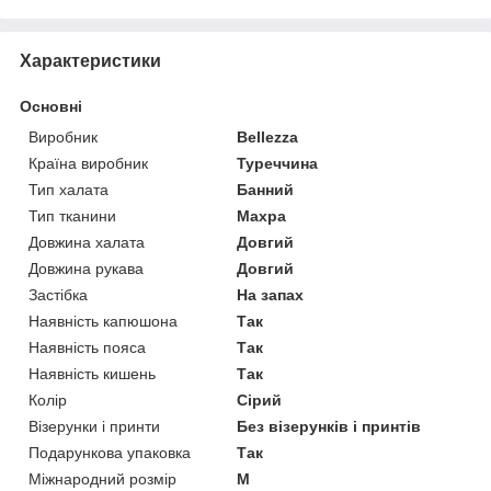
Характеристики
Основні
Виробник
Bellezza
Країна виробник
Туреччина
Тип халата
Банний
Тип тканини
Махра
Довжина халата
Довгий
Довжина рукава
Довгий
Застібка
На запах
Наявність капюшона
Так
Наявність пояса
Так
Наявність кишень
Так
Колір
Сірий
Візерунки і принти
Без візерунків і принтів
Подарункова упаковка
Так
Міжнародний розмір
M