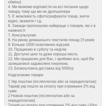
обміну)
4. Ми можемо відповісти на всі питання щодо
товару, тому що ми не дропшипери
5. Є можливість сфотографувати товар, зняти
відео, зважити і т.д.
6. Завжди пропонуємо найкраще з товарів, які є в
наявності
7. Консультуємо
8. На ринку домашнього текстилю понад 15 років
9. Більше 1000 позитивних відгуків
10. Працюємо в суботу та неділю
11. Доступні ціни та дуже хороша якість
12. Ми працюємо для Вас, і зробимо все, щоб Ви
залишилися задоволені покупкою.
13. Безкоштовна доставка від 5000гр
Надсилаємо товари
1 Укр поштою (пiсляплатою або за передоплатою)
Тариф укр пошти за оплату при отриманні 2% від
суми
2 Новою поштою (пiсляплатою або за
передоплатою)
Тариф на оплату при отриманні 2% від суми +20гр