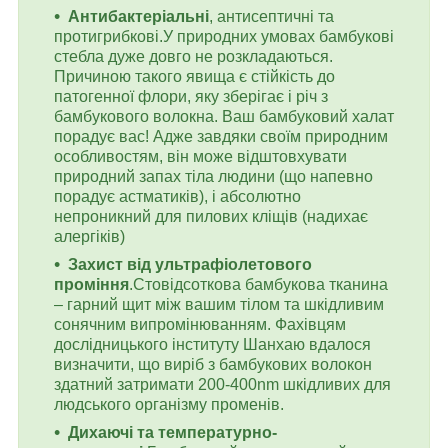
Антибактеріальні
, антисептичні та
протигрибкові.У природних умовах бамбукові
стебла дуже довго не розкладаються.
Причиною такого явища є стійкість до
патогенної флори, яку зберігає і річ з
бамбукового волокна. Ваш бамбуковий халат
порадує вас! Адже завдяки своїм природним
особливостям, він може відштовхувати
природний запах тіла людини (що напевно
порадує астматиків), і абсолютно
непроникний для пилових кліщів (надихає
алергіків)
Захист від ультрафіолетового
проміння
.Стовідсоткова бамбукова тканина
– гарний щит між вашим тілом та шкідливим
сонячним випромінюванням. Фахівцям
дослідницького інституту Шанхаю вдалося
визначити, що виріб з бамбукових волокон
здатний затримати 200-400nm шкідливих для
людського організму променів.
Дихаючі та температурно-