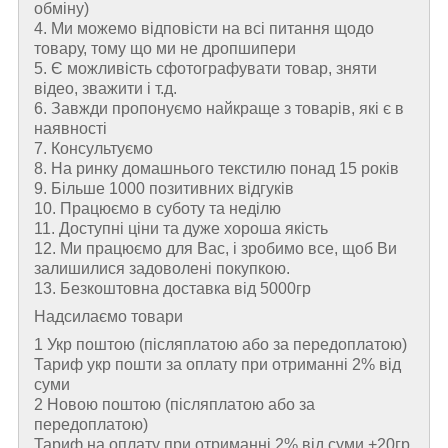
обміну)
4. Ми можемо відповісти на всі питання щодо
товару, тому що ми не дропшипери
5. Є можливість сфотографувати товар, зняти
відео, зважити і т.д.
6. Завжди пропонуємо найкраще з товарів, які є в
наявності
7. Консультуємо
8. На ринку домашнього текстилю понад 15 років
9. Більше 1000 позитивних відгуків
10. Працюємо в суботу та неділю
11. Доступні ціни та дуже хороша якість
12. Ми працюємо для Вас, і зробимо все, щоб Ви
залишилися задоволені покупкою.
13. Безкоштовна доставка від 5000гр
Надсилаємо товари
1 Укр поштою (пiсляплатою або за передоплатою)
Тариф укр пошти за оплату при отриманні 2% від
суми
2 Новою поштою (пiсляплатою або за
передоплатою)
Тариф на оплату при отриманні 2% від суми +20гр