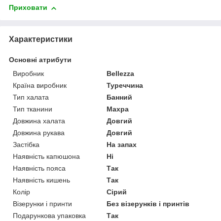
Приховати
Характеристики
Основні атрибути
Виробник
Bellezza
Країна виробник
Туреччина
Тип халата
Банний
Тип тканини
Махра
Довжина халата
Довгий
Довжина рукава
Довгий
Застібка
На запах
Наявність капюшона
Ні
Наявність пояса
Так
Наявність кишень
Так
Колір
Сірий
Візерунки і принти
Без візерунків і принтів
Подарункова упаковка
Так