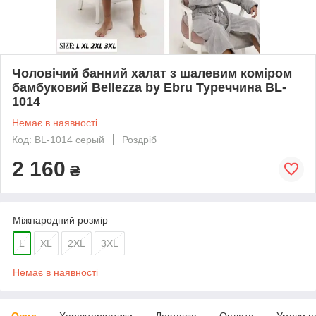
Чоловічий банний халат з шалевим коміром
бамбуковий Bellezza by Ebru Туреччина BL-
1014
Немає в наявності
Код: BL-1014 серый
Роздріб
2 160
₴
Міжнародний розмір
L
XL
2XL
3XL
Немає в наявності
Опис
Характеристики
Доставка
Оплата
Умови п