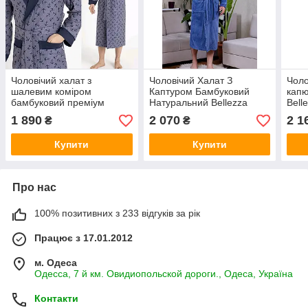
Чоловічий халат з
Чоловічий Халат З
Чоло
шалевим коміром
Каптуром Бамбуковий
кап
бамбуковий преміум
Натуральний Bellezza
Bell
якість Nusa морська
Туреччина BZ-9023
Туре
1 890
2 070
2 1
₴
₴
тематика Nusa-25680
Купити
Купити
Про нас
100% позитивних з 233 відгуків за рік
Працює з 17.01.2012
м. Одеса
Одесса, 7 й км. Овидиопольской дороги., Одеса, Україна
Контакти