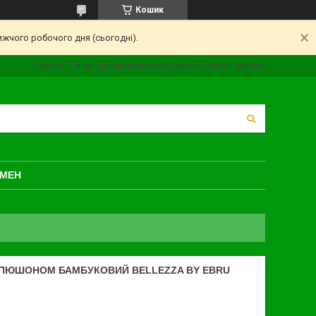
Кошик
ижчого робочого дня (сьогодні).
Одесса, 7 й км. Овидиопольской дороги., Одеса, Україна
БМЕН
АПЮШОНОМ БАМБУКОВИЙ BELLEZZA BY EBRU