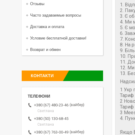
Отзывы
1. Від
2. Пак
Часто задаваемые вопросы
3. Є о
4. Ми 
Доставка и оплата
5. Є м
6. Зав
Условие бесплатной доставки!
7. Кон
8. На 
Возврат и обмен
9. Біл
10. Пр
11. До
12. Ми
13. Бе
КОНТАКТИ
Надси
1 Укр 
Тариф 
2 Нов
вайбер
+380 (67) 480-23-46
Тариф 
Светлана
3 Mees
4. Пун
+380 (50) 130-68-45
Светлана
Якщо В
вайбер
+380 (67) 763-00-49