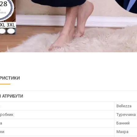
РИСТИКИ
І АТРИБУТИ
к
Bellezza
иробник
Туреччина
та
Банний
ини
Махра