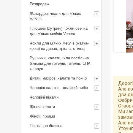
Розпродаж
Жакардові чохли для м'яких
меблів
Плюшеві (хутряні) чохли овечка
для м'яких меблів Venera
Чохли для м'яких меблів (жатка-
креш) на диван, крісла, стільці
Рушники, халати, біла постільна
білизна для готелів, готелів, СПА
та саун
Дитячі махрові халати та пончо
Дорогі
Чоловічі халати – великий вибір
Але по
два дн
Чоловічі піжами
Фабрик
Створю
Жіночі халати
Ми зап
Жіночі піжами
замов
Але вс
Постільна білизна
Уточні