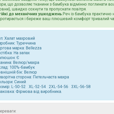
ори, що дозволяє тканини з бамбука відмінно поглинати воло
овни), швидко сохнути та пропускати повітря.
тійкі до механічних ушкоджень
.Реч із бамбука практично 
протирається і береже ваш плюшевий комфорт тривалий ча
ип: Халат махровий
иробник: Туреччина
ргова марка: Bellezza
стібка: На запах
апюшон: Є
канина: Велюр/махра
клад: 100%-бамбук
овнішній бік: Велюр
ворітна сторона: Петельчаста махра
ольори: Синий
озмір: L-50-52 XL-52-54 2XL-54-56 3XL-56-58
паковка: Фірмова від виробника.
ереваги: