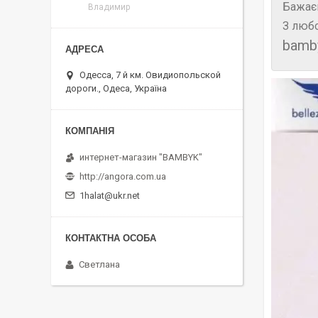
Бажає
Владимир
З любо
bamb
Одесса, 7 й км. Овидиопольской
дороги., Одеса, Україна
интернет-магазин "BAMBYK"
http://angora.com.ua
1halat@ukr.net
Светлана