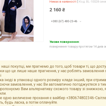
Немає в наявності
Код:
BL-10028 син
2 160 ₴
+380 (67) 480-23-46
повернення товару протягом 14 днів
з
 наші покупці, ми прагнемо до того, щоб товари ті, що досту
ки що це лише наше прагнення, у нас роблять замовлення 
і
а іноді в упаковці одного розміру кладе інший, при отрим
ючи замовлення, у нас Ви автоматично погоджуєтеся з тим,
ропонуємо Вам альтернативу схожого товару зі знижкою, як
или.
е одно величезне прохання є вайбер +380674802346-Світлан
ть, будь ласка, а потім оплачуйте.