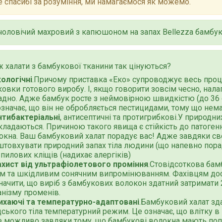
 спасибі за розуміння, ми намагаємося як можемо.
чоловічий махровий з капюшоном на запах Bellezza бамбу
 халати з бамбукової тканини так цінуються?
кологічні
.Причому приставка «Еко» супроводжує весь проце
ковки готового виробу. І, якщо говорити зовсім чесно, на
адно. Адже бамбук росте з неймовірною швидкістю (до 36 см
означає, що він не обробляється пестицидами, тому що нема
нтибактеріальні
, антисептичні та протигрибкові.У природн
кладаються. Причиною такого явища є стійкість до патогенно
окна. Ваш бамбуковий халат порадує вас! Адже завдяки с
штовхувати природний запах тіла людини (що напевно пора
 пилових кліщів (надихає алергіків)
ахист від ультрафіолетового проміння
.Стовідсоткова бам
ом та шкідливим сонячним випромінюванням. Фахівцям дос
начити, що виріб з бамбукових волокон здатний затримат
анізму променів.
ихаючі та температурно-адаптовані
.Бамбуковий халат зд
ського тіла температурний режим. Це означає, що влітку в
е можливо завдяки тому, що бамбукові волокна мають попер