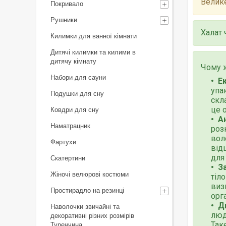
Велике
Покривало
Рушники
Халат 
Килимки для ванної кімнати
Дитячі килимки та килими в
дитячу кімнату
Чому ж
Набори для сауни
Е
упа
Подушки для сну
скл
це 
Ковдри для сну
А
Наматрацник
роз
вол
Фартухи
від
для
Скатертини
З
Жіночі велюрові костюми
тіл
виз
Простирадло на резинці
орг
Д
Наволочки звичайні та
люд
декоративні різних розмірів
Так
Туреччина