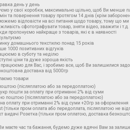
правка день у день
уємо у свої коробки, максимально щільно, щоб Ви менше п
бмін та повернення товару протягом 14 днів (крім забороне
можемо відповісти на всі питання щодо товару, тому що м
ожливість сфотографувати товар, зняти відео, зважити і т.д.
жди пропонуємо найкраще з товарів, які є в наявності
сультуємо
ринку домашнього текстилю понад 15 років
ьше 1000 позитивних відгуків
ацюємо в суботу та неділю
ступні ціни та дуже хороша якість
 працюємо для Вас, і зробимо все, щоб Ви залишилися зад
зкоштовна доставка від 5000гр
лаємо товари
поштою (пiсляплатою або за передоплатою)
укр пошти за оплату при отриманні 2% від суми
ою поштою (пiсляплатою або за передоплатою)
на оплату при отриманні 2% від суми +20гр за оформлення
t (тільки пром оплата або передоплата, післяплатою не ві
кт видачі Розетка (тільки пром оплатою, доставка безкошт
и маєте час та бажання, будемо дуже вдячні Вам за залише