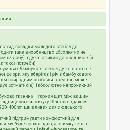
ковий
с: від посадки молодого стебла до
лагодити таке виробництво абсолютно не
 на добу), і дуже стійкий до шкідників (а
є такої потреби)
их умовах бамбукові стебла дуже довго не
ї флори, яку зберігає і річ з бамбукового
воїм природним особливостям, він може
дує астматиків), і абсолютно непроникний
букова тканина – гарний щит між вашим
лідницького інституту Шанхаю вдалося
и 200-400nm шкідливих для людського
атний підтримувати комфортний для
 ньому буде прохолодно, а взимку тепло.
ечний переріз і різні мікрозазори та