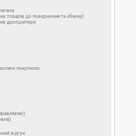
латили
них товарів до повернення та обміну)
и не дропшипери
оволені покупкою.
дправляємо)
овна)
ний відгук.