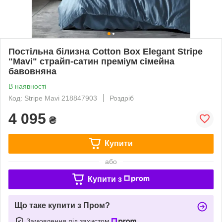
Постільна білизна Cotton Box Elegant Stripe
"Mavi" страйп-сатин преміум сімейна
бавовняна
В наявності
Код: Stripe Mavi 218847903
Роздріб
4 095
₴
Купити
або
Купити з
Що таке купити з Пром?
Замовлення під захистом