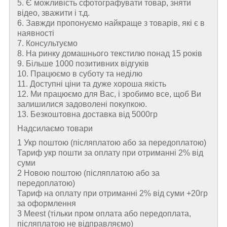
5. Є можливість сфотографувати товар, зняти
відео, зважити і т.д.
6. Завжди пропонуємо найкраще з товарів, які є в
наявності
7. Консультуємо
8. На ринку домашнього текстилю понад 15 років
9. Більше 1000 позитивних відгуків
10. Працюємо в суботу та неділю
11. Доступні ціни та дуже хороша якість
12. Ми працюємо для Вас, і зробимо все, щоб Ви
залишилися задоволені покупкою.
13. Безкоштовна доставка від 5000гр
Надсилаємо товари
1 Укр поштою (пiсляплатою або за передоплатою)
Тариф укр пошти за оплату при отриманні 2% від
суми
2 Новою поштою (пiсляплатою або за
передоплатою)
Тариф на оплату при отриманні 2% від суми +20гр
за оформлення
3 Meest (тільки пром оплата або передоплата,
післяплатою не відправляємо)