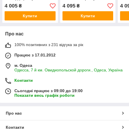
бавовняна
бавовняне розмір
баво
4 005
4 095
4 0
₴
₴
євроТуреччина
євро
Купити
Купити
Про нас
100% позитивних з 231 відгука за рік
Працює з 17.01.2012
м. Одеса
Одесса, 7 й км. Овидиопольской дороги., Одеса, Україна
Контакти
Сьогодні працює з 09:00 до 19:00
Показати весь графік роботи
Про нас
Контакти