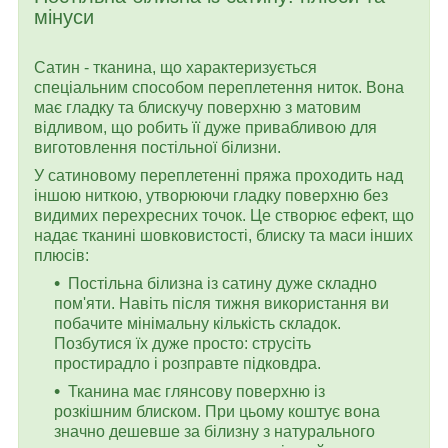
мінуси
Сатин - тканина, що характеризується
спеціальним способом переплетення ниток. Вона
має гладку та блискучу поверхню з матовим
відливом, що робить її дуже привабливою для
виготовлення постільної білизни.
У сатиновому переплетенні пряжа проходить над
іншою ниткою, утворюючи гладку поверхню без
видимих ​​перехресних точок. Це створює ефект, що
надає тканині шовковистості, блиску та маси інших
плюсів:
Постільна білизна із сатину дуже складно
пом'яти. Навіть після тижня використання ви
побачите мінімальну кількість складок.
Позбутися їх дуже просто: струсіть
простирадло і розправте підковдра.
Тканина має глянсову поверхню із
розкішним блиском. При цьому коштує вона
значно дешевше за білизну з натурального