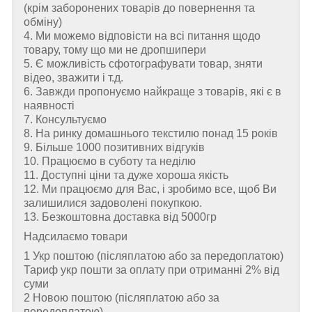
(крім заборонених товарів до повернення та
обміну)
4. Ми можемо відповісти на всі питання щодо
товару, тому що ми не дропшипери
5. Є можливість сфотографувати товар, зняти
відео, зважити і т.д.
6. Завжди пропонуємо найкраще з товарів, які є в
наявності
7. Консультуємо
8. На ринку домашнього текстилю понад 15 років
9. Більше 1000 позитивних відгуків
10. Працюємо в суботу та неділю
11. Доступні ціни та дуже хороша якість
12. Ми працюємо для Вас, і зробимо все, щоб Ви
залишилися задоволені покупкою.
13. Безкоштовна доставка від 5000гр
Надсилаємо товари
1 Укр поштою (пiсляплатою або за передоплатою)
Тариф укр пошти за оплату при отриманні 2% від
суми
2 Новою поштою (пiсляплатою або за
передоплатою)