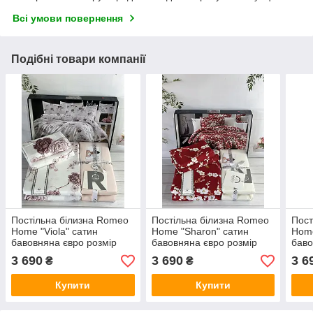
Всі умови повернення
Подібні товари компанії
Постільна білизна Romeo
Постільна білизна Romeo
Пост
Home "Viola" сатин
Home "Sharon" сатин
Home
бавовняна євро розмір
бавовняна євро розмір
баво
Туреччина
Туреччина
Туре
3 690
3 690
3 6
₴
₴
Купити
Купити