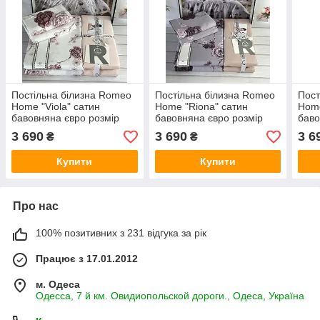
Постільна білизна Romeo
Постільна білизна Romeo
Пост
Home "Viola" сатин
Home "Riona" сатин
Home
бавовняна євро розмір
бавовняна євро розмір
баво
Туреччина
Туреччина
Туре
3 690
3 690
3 6
₴
₴
Купити
Купити
Про нас
100% позитивних з 231 відгука за рік
Працює з 17.01.2012
м. Одеса
Одесса, 7 й км. Овидиопольской дороги., Одеса, Україна