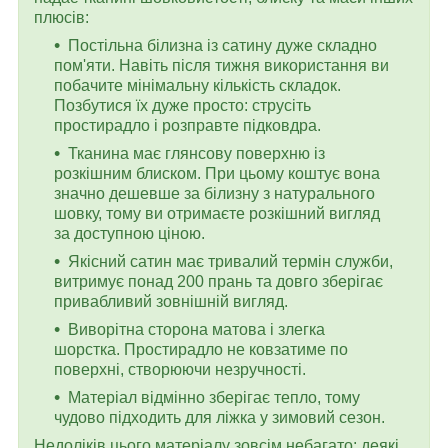
плюсів:
Постільна білизна із сатину дуже складно
пом'яти. Навіть після тижня використання ви
побачите мінімальну кількість складок.
Позбутися їх дуже просто: струсіть
простирадло і розправте підковдра.
Тканина має глянсову поверхню із
розкішним блиском. При цьому коштує вона
значно дешевше за білизну з натурального
шовку, тому ви отримаєте розкішний вигляд
за доступною ціною.
Якісний сатин має тривалий термін служби,
витримує понад 200 прань та довго зберігає
привабливий зовнішній вигляд.
Виворітна сторона матова і злегка
шорстка. Простирадло не ковзатиме по
поверхні, створюючи незручності.
Матеріал відмінно зберігає тепло, тому
чудово підходить для ліжка у зимовий сезон.
Недоліків цього матеріалу зовсім небагато: деякі