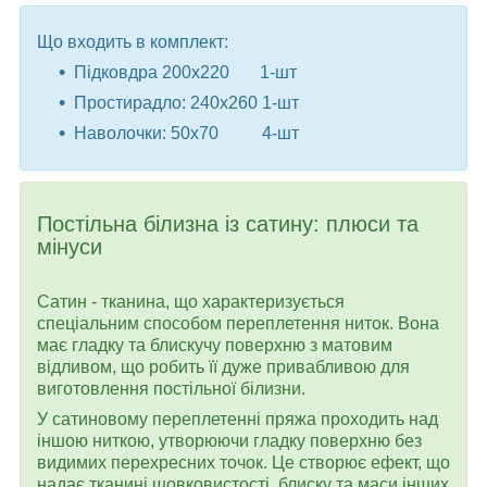
Що входить в комплект:
Підковдра 200x220 1-шт
Простирадло: 240x260 1-шт
Наволочки: 50x70 4-шт
Постільна білизна із сатину: плюси та
мінуси
Сатин - тканина, що характеризується
спеціальним способом переплетення ниток. Вона
має гладку та блискучу поверхню з матовим
відливом, що робить її дуже привабливою для
виготовлення постільної білизни.
У сатиновому переплетенні пряжа проходить над
іншою ниткою, утворюючи гладку поверхню без
видимих ​​перехресних точок. Це створює ефект, що
надає тканині шовковистості, блиску та маси інших