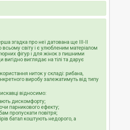
ша згадка про неї датована ще III-II
о всьому світу і є улюбленим матеріалом
тюрних фігур і для жінок з пишними
 вигідно виглядає на тілі та дарує
користання ниток у складі: рибана,
конкретного виробу залежатимуть від типу
лискавці відносимо:
дають дискомфорту;
юючи парникового ефекту;
бам пропускати повітря;
ірів батал коштують недорого, а