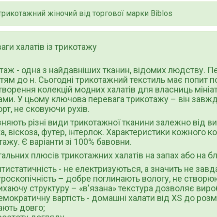
трикотажний жіночий від торгової марки Biblos
аги халатів із трикотажу
таж - одна з найдавніших тканин, відомих людству. Пер
ттям до н. Сьогодні трикотажний текстиль має попит п
творення колекцій модних халатів для власниць мініа
ми. У цьому ключова перевага трикотажу – він завжди
рт, не сковуючи рухів.
зняють різні види трикотажної тканини залежно від ви
ка, віскоза, футер, інтерлок. Характеристики кожного 
тажу. Є варіанти зі 100% бавовни.
гальних плюсів трикотажних халатів на запах або на б
нтистатичність - не електризуються, а значить не зав
ігроскопічність – добре поглинають вологу, не створ
ихаючу структуру – «в'язана» текстура дозволяє виро
емократичну вартість - домашні халати від XS до розм
ають довго;