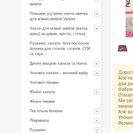
меблів
Плюшеві (хутряні) чохли овечка
для м'яких меблів Venera
Чохли для м'яких меблів (жатка-
креш) на диван, крісла, стільці
Рушники, халати, біла постільна
білизна для готелів, готелів, СПА
та саун
Дитячі махрові халати та пончо
Дорогі
Чоловічі халати – великий вибір
Але по
Чоловічі піжами
два дн
Фабрик
Жіночі халати
Створю
Ми зап
Жіночі піжами
замов
Постільна білизна
Але вс
Уточні
Покривало
Велике
Рушники