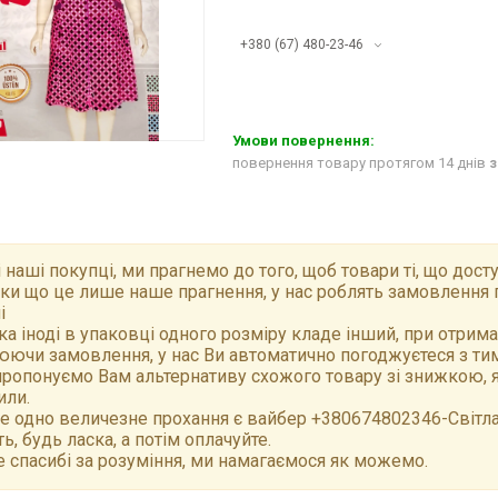
+380 (67) 480-23-46
повернення товару протягом 14 днів
з
 наші покупці, ми прагнемо до того, щоб товари ті, що досту
ки що це лише наше прагнення, у нас роблять замовлення 
і
а іноді в упаковці одного розміру кладе інший, при отрим
ючи замовлення, у нас Ви автоматично погоджуєтеся з тим,
ропонуємо Вам альтернативу схожого товару зі знижкою, як
или.
е одно величезне прохання є вайбер +380674802346-Світлан
ть, будь ласка, а потім оплачуйте.
 спасибі за розуміння, ми намагаємося як можемо.