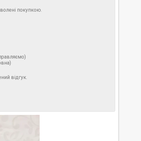
оволені покупкою.
дправляємо)
овна)
ний відгук.