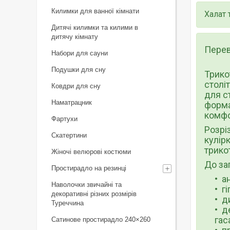
Килимки для ванної кімнати
Халат 
Дитячі килимки та килими в
дитячу кімнату
Перев
Набори для сауни
Подушки для сну
Трико
столі
Ковдри для сну
для с
Наматрацник
форма
комфо
Фартухи
Розрі
Скатертини
кулір
трико
Жіночі велюрові костюми
До за
Простирадло на резинці
а
Наволочки звичайні та
г
декоративні різних розмірів
д
Туреччина
д
гас
Сатинове простирадло 240×260