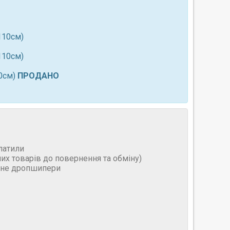
-110см)
-110см)
10см)
ПРОДАНО
латили
них товарів до повернення та обміну)
и не дропшипери