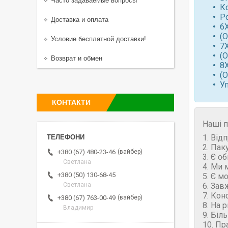
Часто задаваемые вопросы
К
Ро
Доставка и оплата
6
(
Условие бесплатной доставки!
7
(
Возврат и обмен
8
(
У
КОНТАКТИ
Наші п
1. Від
2. Пак
вайбер
+380 (67) 480-23-46
3. Є о
Светлана
4. Ми 
+380 (50) 130-68-45
5. Є м
6. Зав
Светлана
7. Кон
вайбер
+380 (67) 763-00-49
8. На 
Владимир
9. Біл
10. Пр