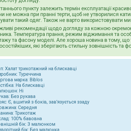
ростоту догляду.
станнього пункту залежить термін експлуатації красиво
ни не можна при пранні терти, щоб не утворилися ка
увати такий одяг. Також не варто використовувати м
ажливі рекомендації щодо догляду за кожною окремо
ника. Температура прання, режим віджимання та особ
тажу та фасону моделі. Але хороша новина в тому, що 
осостійкіших, які зберігають стильну зовнішність та 
п: Халат трикотажний на блискавці
иробник: Туреччина
ргова марка: Biblos
стібка: На блискавці
апюшон: Ні
укав: Без рукава
яс: Є, вшитий з боків, зав'язується ззаду
овжина: Середня
канина: Трикотаж
клад: 100% бавовна
овнішній бік: З малюнком
иворітний бік: Без малюнка