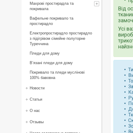
п
Махрові простирадла та
Від о
покривала
ткани
Вафельне покривало та
замоч
простирадло
Усі в
Електропростирадло простирадло
вироб
з підігрівом сімейне полуторне
трико
Туреччина
найзн
Пледи для дому
В’язані пледи для дому
Ти
Покривало та пледи муслінові
В
100% бавовна
То
За
Новости
К
Р
Статьи
По
Д
О нас
Т
С
Отзывы
З
В