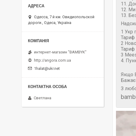
11. До
12. Ми
13. Бе
Одесса, 7 й км. Овидиопольской
дороги., Одеса, Україна
Надси
1 Укр 
Тариф 
2 Нов
Тариф 
интернет-магазин "BAMBYK"
3 Mees
4. Пун
http://angora.com.ua
1halat@ukr.net
Якщо В
Бажає
З любо
bamb
Светлана