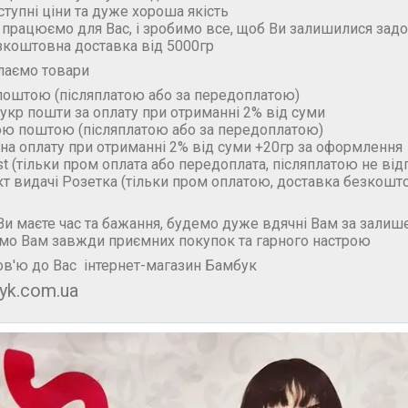
ступні ціни та дуже хороша якість
 працюємо для Вас, і зробимо все, щоб Ви залишилися зад
зкоштовна доставка від 5000гр
лаємо товари
поштою (пiсляплатою або за передоплатою)
укр пошти за оплату при отриманні 2% від суми
ою поштою (пiсляплатою або за передоплатою)
на оплату при отриманні 2% від суми +20гр за оформлення
t (тільки пром оплата або передоплата, післяплатою не ві
кт видачі Розетка (тільки пром оплатою, доставка безкошт
и маєте час та бажання, будемо дуже вдячні Вам за залише
мо Вам завжди приємних покупок та гарного настрою
в'ю до Вас інтернет-магазин Бамбук
yk.com.ua