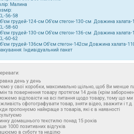
олір: Малина
змір:
XL-56-58
Об'єм грудей-124-см Об'єм стегон-130-см Довжина халата
XL-58-60
Об'єм грудей-130-см Об'єм стегон-136-см Довжина халата
XL-60-62
Об'єм грудей-136см Об'єм стегон-142см Довжина халата-1
пакування: Індивідуальний пакет
ереваги:
правка день у день
уємо у свої коробки, максимально щільно, щоб Ви менше п
бмін та повернення товару протягом 14 днів (крім забороне
можемо відповісти на всі питання щодо товару, тому що м
ожливість сфотографувати товар, зняти відео, зважити і т.д.
жди пропонуємо найкраще з товарів, які є в наявності
сультуємо
ринку домашнього текстилю понад 15 років
ьше 1000 позитивних відгуків
ацюємо в суботу та неділю