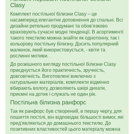
Clasy
Комплект постільної білизни Clasy – це
насамперед елегантне доповнення до спальні. Всі
дизайни ретельно продумані та обов'язково
враховують сучасні модні тенденції. В асортименті
такого текстилю можна знайти як однотонну, так і
кольорову постільну білизну. Досить популярний
малюнок, який використовується, - квіти та
рослинні мотиви.
До розкішного вигляду постільної білизни Clasy
приєднується його практичність, зручність,
довговічність. Виготовлені виключно з
натуральних матеріалів, комплекти відмінно
вбирають вологу, дозволяють шкірі дихати,
приємні на дотик і служать не один рік.
Постільна білизна ранфорс
Так як ранфорс був створений, в першу чергу, для
пошиття постілi, він відповідає більшості вимог, які
пред'являються до домашнього текстилю. До
позитивних властивостей цього матеріалу можна