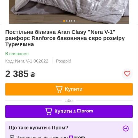
Постільна білизна Aran Clasy "Nera V-1"
ранфорс Ranforce бавовняна євро розміру
Туреччина
В наявності
Код: Nera V-1 062622
Роздріб
2 385
₴
Купити
або
Купити з
Що таке купити з Пром?
Замовлення під захистом