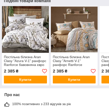
Подібні товари компанії
Постільна білизна Aran
Постільна білизна Aran
Пост
Clasy "Azura V-1" ранфорс
Clasy "Arnetti V-1"
Clas
Ranforce бавовняна євро
ранфорс Ranforce
ранф
розміру Туреччина
бавовняна євро розміру
баво
2 385
2 385
2 3
₴
₴
Туреччина
Туре
Купити
Купити
Про нас
100% позитивних з 233 відгуків за рік