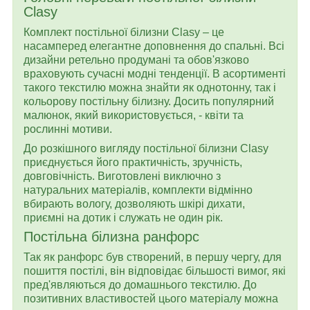
Clasy
Комплект постільної білизни Clasy – це
насамперед елегантне доповнення до спальні. Всі
дизайни ретельно продумані та обов'язково
враховують сучасні модні тенденції. В асортименті
такого текстилю можна знайти як однотонну, так і
кольорову постільну білизну. Досить популярний
малюнок, який використовується, - квіти та
рослинні мотиви.
До розкішного вигляду постільної білизни Clasy
приєднується його практичність, зручність,
довговічність. Виготовлені виключно з
натуральних матеріалів, комплекти відмінно
вбирають вологу, дозволяють шкірі дихати,
приємні на дотик і служать не один рік.
Постільна білизна ранфорс
Так як ранфорс був створений, в першу чергу, для
пошиття постілi, він відповідає більшості вимог, які
пред'являються до домашнього текстилю. До
позитивних властивостей цього матеріалу можна