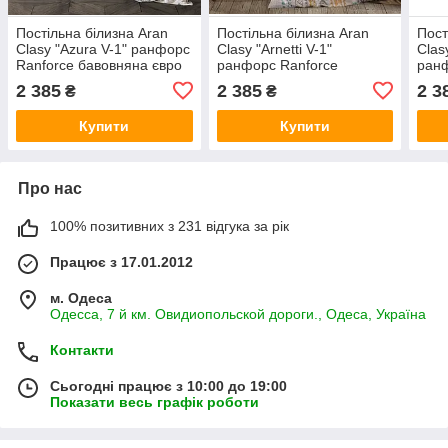
Постільна білизна Aran
Постільна білизна Aran
Пост
Clasy "Azura V-1" ранфорс
Clasy "Arnetti V-1"
Clas
Ranforce бавовняна євро
ранфорс Ranforce
ранф
розміру Туреччина
бавовняна євро розміру
баво
2 385
2 385
2 3
₴
₴
Туреччина
Туре
Купити
Купити
Про нас
100% позитивних з 231 відгука за рік
Працює з 17.01.2012
м. Одеса
Одесса, 7 й км. Овидиопольской дороги., Одеса, Україна
Контакти
Сьогодні працює з 10:00 до 19:00
Показати весь графік роботи