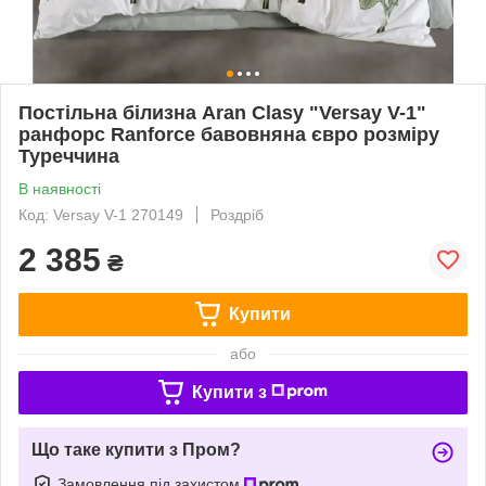
Постільна білизна Aran Clasy "Versay V-1"
ранфорс Ranforce бавовняна євро розміру
Туреччина
В наявності
Код: Versay V-1 270149
Роздріб
2 385
₴
Купити
або
Купити з
Що таке купити з Пром?
Замовлення під захистом