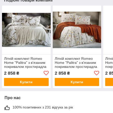
Подібні товари компанії
Літній комплект Romeo
Літній комплект Romeo
Літн
Home "Palitra" з в'язаним
Home "Palitra" з в'язаним
Home
покривалом простирадла
покривалом простирадла
покр
дві наволочки 100%
дві наволочки 100%
дві 
2 858
2 858
2 8
₴
₴
бавовна Туреччина
бавовна Туреччина
баво
Купити
Купити
Про нас
100% позитивних з 231 відгука за рік