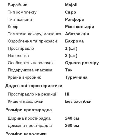
Виробник
Majoli
Тип комплекту
Євро
Тип тканини
Ранфорс
Колір
Різні кольори
Тематика декору, малюнка
Абстракція
Оздоблення та прикраси
Бахрома
Простирадло
1 (шт)
Наволочка
2 (шт)
Особливість наволочок
Одного розміру
Подарункова упаковка
Так
Країна виробник
Туреччина
Додаткові характеристики
Простирадло на резинці
Ні
Кишені наволочки
Без застібки
Розміри простирадла
Ширина простирадла
240 см
Довжина простирадла
260 см
Розміри наволочки