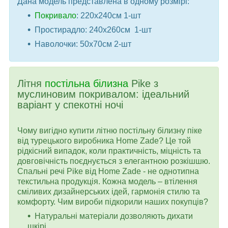
Дана модель представлена ​​в одному розмірі:
Покривало
: 220x240см 1-шт
Простирадло: 240x260см 1-шт
Наволочки: 50x70см 2-шт
Літня
постільна білизна
Pike з
муслиновим покривалом: ідеальний
варіант у спекотні ночі
Чому вигідно купити літню постільну білизну піке
від турецького виробника Home Zade? Це той
рідкісний випадок, коли практичність, міцність та
довговічність поєднується з елегантною розкішшю.
Спальні речі Pike від Home Zade - не однотипна
текстильна продукція. Кожна модель – втілення
сміливих дизайнерських ідей, гармонія стилю та
комфорту. Чим вироби підкорили наших покупців?
Натуральні матеріали дозволяють дихати
шкірі.