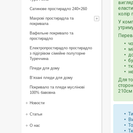
вигляд
еласти
Сатинове простирадло 240×260
колір 
Махрові простирадла та
У комп
покривала
утриму
Вафельне покривало та
Перев
простирадло
чо
Електропростирадло простирадло
м
з підігрівом сімейне полуторне
д
Туреччина
б
т
Пледи для дому
не
В’язані пледи для дому
Для то
сторон
Покривало та пледи муслінові
210см 
100% бавовна
Новости
Ти
Статьи
В
То
О нас
Т