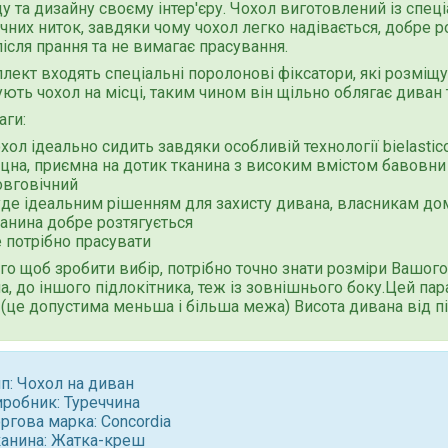
у та дизайну своєму інтер'єру. Чохол виготовлений із спе
чних ниток, завдяки чому чохол легко надівається, добре ро
після прання та не вимагає прасування.
лект входять спеціальні поролонові фіксатори, які розміщ
ють чохол на місці, таким чином він щільно облягає диван 
аги:
хол ідеально сидить завдяки особливій технології bielastic
іцна, приємна на дотик тканина з високим вмістом бавовни
овговічний
уде ідеальним рішенням для захисту дивана, власникам до
канина добре розтягується
 потрібно прасувати
го щоб зробити вибір, потрібно точно знати розміри Вашого
а, до іншого підлокітника, теж із зовнішнього боку.Цей па
(це допустима меньша і більша межа) Висота дивана від п
п: Чохол на диван
иробник: Туреччина
ргова марка: Concordia
канина: Жатка-креш