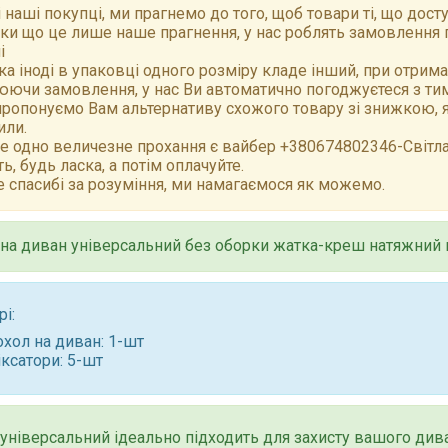
 наші покупці, ми прагнемо до того, щоб товари ті, що досту
ки що це лише наше прагнення, у нас роблять замовлення 
і
а іноді в упаковці одного розміру кладе інший, при отрим
ючи замовлення, у нас Ви автоматично погоджуєтеся з тим,
ропонуємо Вам альтернативу схожого товару зі знижкою, як
или.
е одно величезне прохання є вайбер +380674802346-Світлан
ть, будь ласка, а потім оплачуйте.
 спасибі за розуміння, ми намагаємося як можемо.
на диван універсальний без оборки жатка-креш натяжний м
рі:
хол на диван: 1-шт
ксатори: 5-шт
універсальний ідеально підходить для захисту вашого диван