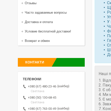
С
Отзывы
Щ
Ро
Часто задаваемые вопросы
У
У 
Доставка и оплата
Чо
Фі
Условие бесплатной доставки!
П
Гл
Возврат и обмен
Сп
Ш
Д
КОНТАКТИ
Наші п
1. Від
2. Пак
вайбер
+380 (67) 480-23-46
3. Є о
Светлана
4. Ми 
+380 (50) 130-68-45
5. Є м
Светлана
6. Зав
7. Кон
вайбер
+380 (67) 763-00-49