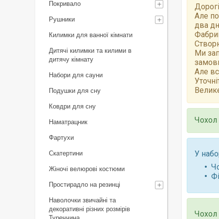
Покривало
Дорогі
Але по
Рушники
два дн
Фабрик
Килимки для ванної кімнати
Створю
Дитячі килимки та килими в
Ми зап
дитячу кімнату
замов
Але вс
Набори для сауни
Уточні
Велике
Подушки для сну
Ковдри для сну
Чохол 
Наматрацник
Фартухи
У набо
Скатертини
Чо
Жіночі велюрові костюми
Фі
Простирадло на резинці
Наволочки звичайні та
декоративні різних розмірів
Чохол 
Туреччина