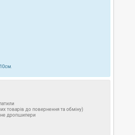
10см.
латили
них товарів до повернення та обміну)
и не дропшипери