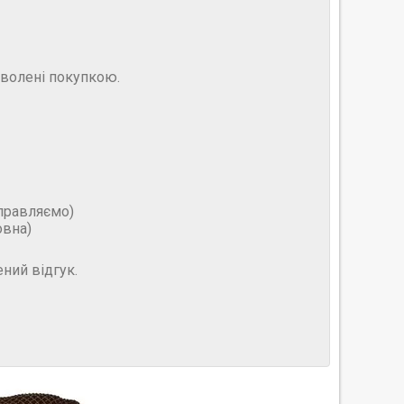
оволені покупкою.
дправляємо)
овна)
ний відгук.