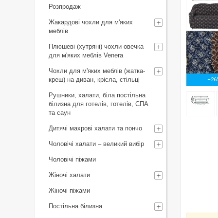
Розпродаж
Жакардові чохли для м'яких
меблів
Плюшеві (хутряні) чохли овечка
для м'яких меблів Venera
Чохли для м'яких меблів (жатка-
креш) на диван, крісла, стільці
–26
Рушники, халати, біла постільна
білизна для готелів, готелів, СПА
та саун
Дитячі махрові халати та пончо
Чоловічі халати – великий вибір
Чоловічі піжами
Жіночі халати
Жіночі піжами
Постільна білизна