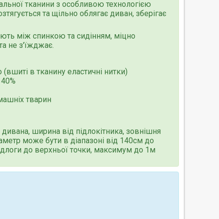
ціальної тканини з особливою технологією
зтягується та щільно облягає диван, зберігає
ують між спинкою та сидінням, міцно
та не з'їжджає.
o (вшиті в тканину еластичні нитки)
 40%
машніх тварин
 дивана, ширина від підлокітника, зовнішня
раметр може бути в діапазоні від 140см до
ідлоги до верхньої точки, максимум до 1м