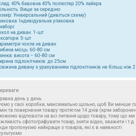
клад: 40% бавовна 40% поліестер 20% лайкра
ільність: Вище за середню
змір: Універсальний (дивіться схему)
паковка: Індивідуальна упаковка
наборі:
хол на диван: 1-шт
ксатори: 5-шт
араметри чохла на диван:
ибина місць: 60-80 см
инка: висота – 60-80 см
ирина підлокітників: до 25см
овжина дивану з урахуванням підлокітників не більш ніж 2
ереваги:
правка день у день
уємо у свої коробки, максимально щільно, щоб Ви менше п
бмін та повернення товару протягом 14 днів (крім забороне
можемо відповісти на всі питання щодо товару, тому що м
ожливість сфотографувати товар, зняти відео, зважити і т.д.
жди пропонуємо найкраще з товарів, які є в наявності
сультуємо