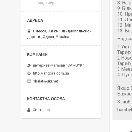
8. На 
Владимир
9. Біл
10. Пр
11. До
12. Ми
13. Бе
Одесса, 7 й км. Овидиопольской
дороги., Одеса, Україна
Надси
1 Укр 
Тариф 
2 Нов
Тариф 
интернет-магазин "BAMBYK"
3 Mees
http://angora.com.ua
4. Пун
1halat@ukr.net
Якщо В
Бажає
З любо
bambyk
Светлана