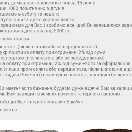
ринку домашнього текстилю понад 15 років
ьше 1000 позитивних відгуків
ацюємо в суботу та неділю
ступні ціни та дуже хороша якість
 працюємо для Вас, і зробимо все, щоб Ви залишилися зад
зкоштовна доставка від 5000гр
лаємо товари
поштою (пiсляплатою або за передоплатою)
укр пошти за оплату при отриманні 2% від суми
ою поштою (пiсляплатою або за передоплатою)
на оплату при отриманні 2% від суми +20гр за оформлення
t (тільки пром оплата або передоплата, післяплатою не ві
кт видачі Розетка (тільки пром оплатою, доставка безкошт
и маєте час та бажання, будемо дуже вдячні Вам за залише
мо Вам завжди приємних покупок та гарного настрою
в'ю до Вас інтернет-магазин Бамбук
.com.ua