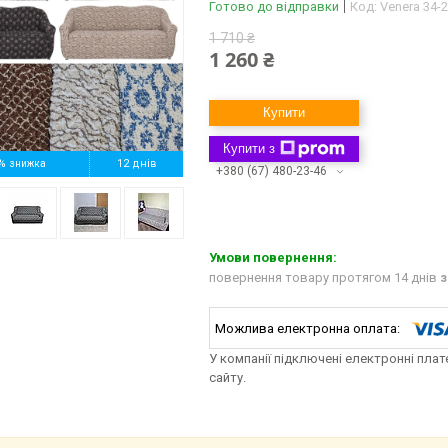
Готово до відправки
Код:
Venera 34-
1 710 ₴
1 260 ₴
Купити
Купити з
%
12 днів
+380 (67) 480-23-46
повернення товару протягом 14 днів
з
У компанії підключені електронні пла
сайту.