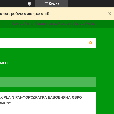
Кошик
ижчого робочого дня (сьогодні).
Одесса, 7 й км. Овидиопольской дороги., Одеса, Україна
БМЕН
OX PLAIN РАНФОРС/ЖАТКА БАВОВНЯНА ЄВРО
OMON"