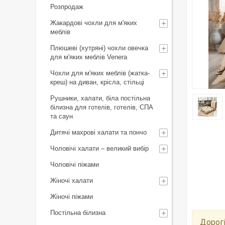
Розпродаж
Жакардові чохли для м'яких
меблів
Плюшеві (хутряні) чохли овечка
для м'яких меблів Venera
Чохли для м'яких меблів (жатка-
креш) на диван, крісла, стільці
Рушники, халати, біла постільна
білизна для готелів, готелів, СПА
та саун
Дитячі махрові халати та пончо
Чоловічі халати – великий вибір
Чоловічі піжами
Жіночі халати
Жіночі піжами
Постільна білизна
Дорогі