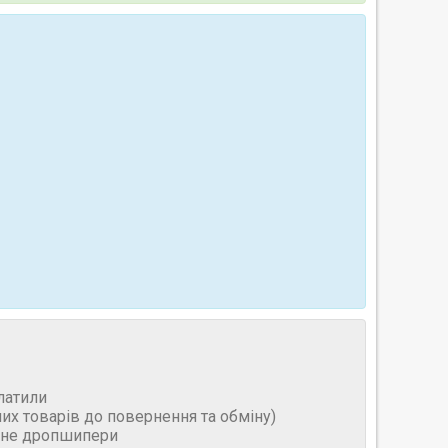
латили
них товарів до повернення та обміну)
и не дропшипери