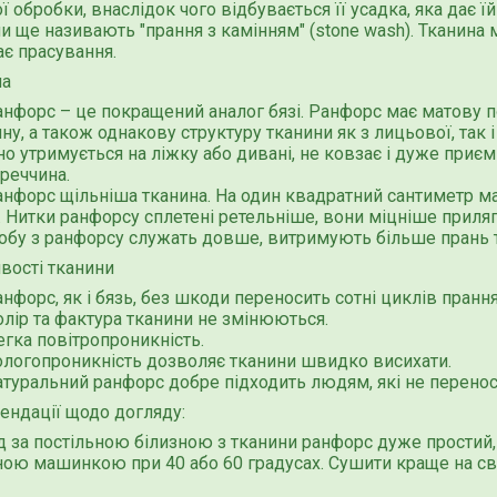
ї обробки, внаслідок чого відбувається її усадка, яка дає 
и ще називають "прання з камінням" (stone wash). Тканина мі
є прасування.
на
нфорс – це покращений аналог бязі. Ранфорс має матову по
ину, а також однакову структуру тканини як з лицьової, так 
но утримується на ліжку або дивані, не ковзає і дуже приє
уреччина.
нфорс щільніша тканина. На один квадратний сантиметр мате
0. Нитки ранфорсу сплетені ретельніше, вони міцніше приля
обу з ранфорсу служать довше, витримують більше прань 
вості тканини
нфорс, як і бязь, без шкоди переносить сотні циклів прання
лір та фактура тканини не змінюються.
гка повітропроникність.
ологопроникність дозволяє тканини швидко висихати.
атуральний ранфорс добре підходить людям, які не перенос
ендації щодо догляду:
 за постільною білизною з тканини ранфорс дуже простий,
ою машинкою при 40 або 60 градусах. Сушити краще на сві