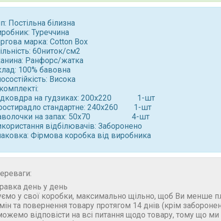
п: Постільна білизна
иробник: Туреччина
ргова марка: Cotton Box
ільність: 60ниток/см2
канина: Ранфорс/жатка
клад: 100% бавовна
осостійкість: Висока
комплекті:
ідковдра на гудзиках: 200x220 1-шт
ростирадло стандартне: 240x260 1-шт
аволочки на запах: 50x70 4-шт ⠀
икористання відбілювачів: Заборонено
паковка: Фірмова коробка від виробника
ереваги:
правка день у день
уємо у свої коробки, максимально щільно, щоб Ви менше п
бмін та повернення товару протягом 14 днів (крім забороне
можемо відповісти на всі питання щодо товару, тому що м