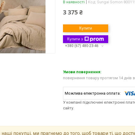
В наявності
Код:
Sungai Somon 80011
3 375 ₴
Купити
Купити з
+380 (67) 480-23-46
повернення товару протягом 14 днів
з
У компанії підключені електронні пла
сайту.
 наші покупці, ми прагнемо до того, щоб товари ті, що досту