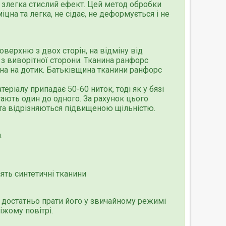
їй злегка стислий ефект. Цей метод обробки
цна та легка, не сідає, не деформується і не
верхню з двох сторін, на відміну від
і з виворітної сторони. Тканина ранфорс
мна на дотик. Батьківщина тканини ранфорс
ріалу припадає 50-60 ниток, тоді як у бязі
гають один до одного. За рахунок цього
та відрізняються підвищеною щільністю.
.
ять синтетичні тканини
 достатньо прати його у звичайному режимі
жому повітрі.