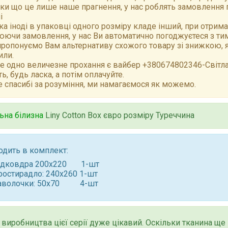
ки що це лише наше прагнення, у нас роблять замовлення 
і
а іноді в упаковці одного розміру кладе інший, при отрим
ючи замовлення, у нас Ви автоматично погоджуєтеся з тим,
ропонуємо Вам альтернативу схожого товару зі знижкою, як
или.
е одно величезне прохання є вайбер +380674802346-Світлан
ть, будь ласка, а потім оплачуйте.
 спасибі за розуміння, ми намагаємося як можемо.
ьна білизна
Liny Cotton Box євро розміру Туреччина
одить в комплект:
ідковдра 200x220 1-шт
ростирадло: 240x260 1-шт
аволочки: 50x70 4-шт
 виробництва цієї серії дуже цікавий. Оскільки тканина ще 