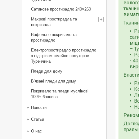
волого
тканин
Сатинове простирадло 240×260
вимага
Махрові простирадла та
Ткани
покривала
Ра
Вафельне покривало та
сат
простирадло
міц
– Т
Електропростирадло простирадло
Ра
з підігрівом сімейне полуторне
- 4
Туреччина
вир
Пледи для дому
Власти
В’язані пледи для дому
Ра
Ко
Покривало та пледи муслінові
Ле
100% бавовна
В
Н
Новости
Реком
Статьи
Догляд
пральн
О нас