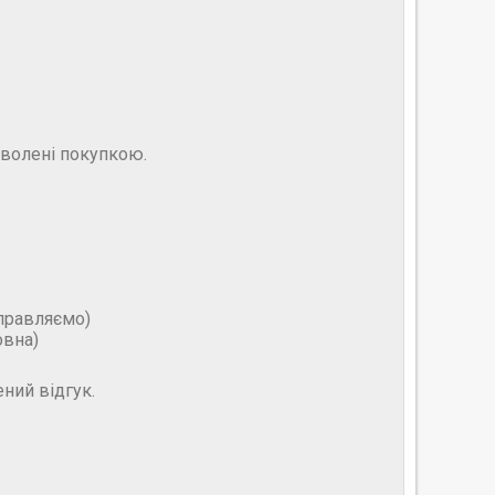
оволені покупкою.
дправляємо)
овна)
ний відгук.