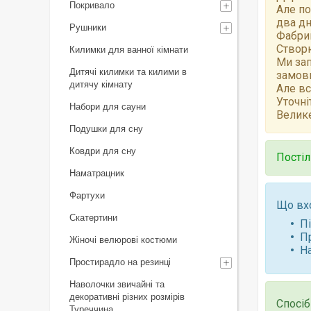
Покривало
Але по
два дн
Рушники
Фабрик
Створю
Килимки для ванної кімнати
Ми зап
Дитячі килимки та килими в
замов
дитячу кімнату
Але вс
Уточні
Набори для сауни
Велике
Подушки для сну
Ковдри для сну
Постіл
Наматрацник
Фартухи
Що вх
Скатертини
П
П
Жіночі велюрові костюми
Н
Простирадло на резинці
Наволочки звичайні та
декоративні різних розмірів
Спосіб
Туреччина