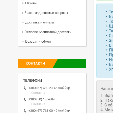
Отзывы
Ти
Часто задаваемые вопросы
В
То
Доставка и оплата
Щ
Т
Условие бесплатной доставки!
С
Зн
Возврат и обмен
В 
П
П
Н
КОНТАКТИ
В
У
вайбер
+380 (67) 480-23-46
Наші п
Светлана
1. Від
+380 (50) 130-68-45
2. Пак
Светлана
3. Є о
4. Ми 
вайбер
+380 (67) 763-00-49