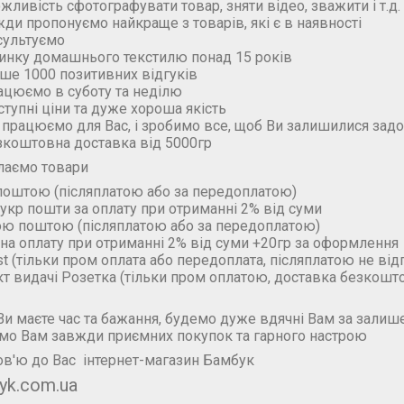
ожливість сфотографувати товар, зняти відео, зважити і т.д.
жди пропонуємо найкраще з товарів, які є в наявності
сультуємо
ринку домашнього текстилю понад 15 років
ьше 1000 позитивних відгуків
ацюємо в суботу та неділю
ступні ціни та дуже хороша якість
 працюємо для Вас, і зробимо все, щоб Ви залишилися зад
зкоштовна доставка від 5000гр
лаємо товари
поштою (пiсляплатою або за передоплатою)
укр пошти за оплату при отриманні 2% від суми
ою поштою (пiсляплатою або за передоплатою)
на оплату при отриманні 2% від суми +20гр за оформлення
t (тільки пром оплата або передоплата, післяплатою не ві
кт видачі Розетка (тільки пром оплатою, доставка безкошт
и маєте час та бажання, будемо дуже вдячні Вам за залише
мо Вам завжди приємних покупок та гарного настрою
в'ю до Вас інтернет-магазин Бамбук
yk.com.ua