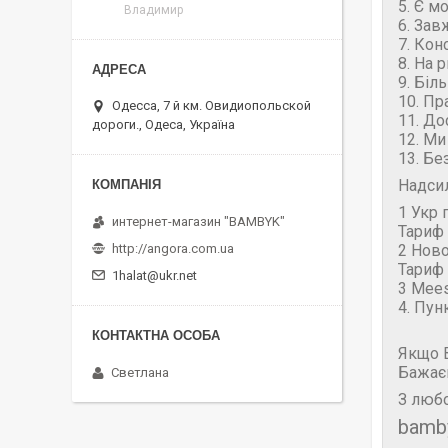
5. Є м
Владимир
6. Зав
7. Кон
8. На 
9. Біл
10. Пр
Одесса, 7 й км. Овидиопольской
11. До
дороги., Одеса, Україна
12. Ми
13. Бе
Надси
1 Укр 
интернет-магазин "BAMBYK"
Тариф 
2 Нов
http://angora.com.ua
Тариф 
1halat@ukr.net
3 Mees
4. Пун
Якщо В
Бажає
Светлана
З любо
bamb