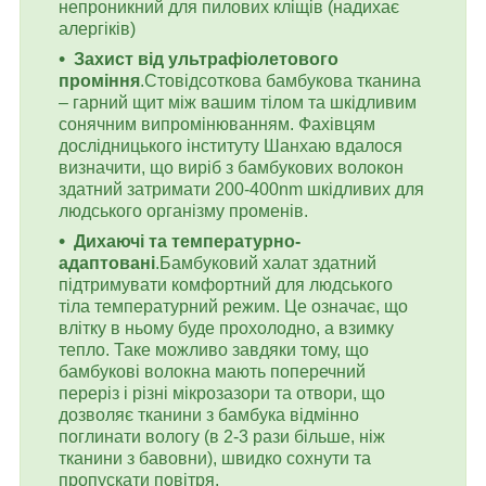
непроникний для пилових кліщів (надихає
алергіків)
Захист від ультрафіолетового
проміння
.Стовідсоткова бамбукова тканина
– гарний щит між вашим тілом та шкідливим
сонячним випромінюванням. Фахівцям
дослідницького інституту Шанхаю вдалося
визначити, що виріб з бамбукових волокон
здатний затримати 200-400nm шкідливих для
людського організму променів.
Дихаючі та температурно-
адаптовані
.Бамбуковий халат здатний
підтримувати комфортний для людського
тіла температурний режим. Це означає, що
влітку в ньому буде прохолодно, а взимку
тепло. Таке можливо завдяки тому, що
бамбукові волокна мають поперечний
переріз і різні мікрозазори та отвори, що
дозволяє тканини з бамбука відмінно
поглинати вологу (в 2-3 рази більше, ніж
тканини з бавовни), швидко сохнути та
пропускати повітря.