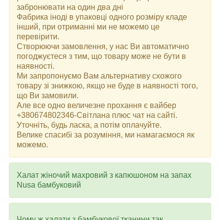
забронювати на один два дні
Фабрика іноді в упаковці одного розміру кладе
інший, при отриманні ми не можемо це
перевірити.
Створюючи замовлення, у нас Ви автоматично
погоджуєтеся з тим, що товару може не бути в
наявності.
Ми запропонуємо Вам альтернативу схожого
товару зі знижкою, якщо не буде в наявності того,
що Ви замовили.
Але все одно величезне прохання є вайбер
+380674802346-Світлана плюс чат на сайті.
Уточніть, будь ласка, а потім оплачуйте.
Велике спасибі за розуміння, ми намагаємося як
можемо.
Халат жіночий махровий з капюшоном на запах
Nusa бамбуковий
Чому ж халати з бамбукової тканини так