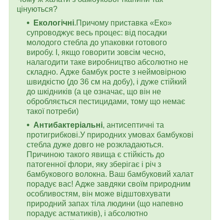
цінуються?
Екологічні
.Причому приставка «Еко»
супроводжує весь процес: від посадки
молодого стебла до упаковки готового
виробу. І, якщо говорити зовсім чесно,
налагодити таке виробництво абсолютно не
складно. Адже бамбук росте з неймовірною
швидкістю (до 36 см на добу), і дуже стійкий
до шкідників (а це означає, що він не
обробляється пестицидами, тому що немає
такої потреби)
Антибактеріальні
, антисептичні та
протигрибкові.У природних умовах бамбукові
стебла дуже довго не розкладаються.
Причиною такого явища є стійкість до
патогенної флори, яку зберігає і річ з
бамбукового волокна. Ваш бамбуковий халат
порадує вас! Адже завдяки своїм природним
особливостям, він може відштовхувати
природний запах тіла людини (що напевно
порадує астматиків), і абсолютно