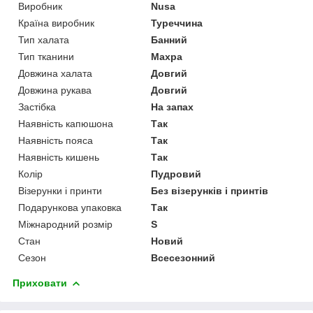
Виробник
Nusa
Країна виробник
Туреччина
Тип халата
Банний
Тип тканини
Махра
Довжина халата
Довгий
Довжина рукава
Довгий
Застібка
На запах
Наявність капюшона
Так
Наявність пояса
Так
Наявність кишень
Так
Колір
Пудровий
Візерунки і принти
Без візерунків і принтів
Подарункова упаковка
Так
Міжнародний розмір
S
Стан
Новий
Сезон
Всесезонний
Приховати