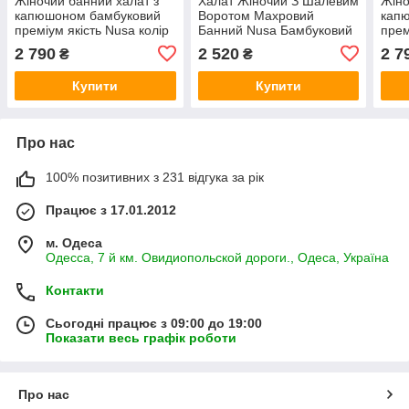
Жіночий банний халат з
Халат Жіночий З Шалевим
Жіно
капюшоном бамбуковий
Воротом Махровий
кап
преміум якість Nusa колір
Банний Nusa Бамбуковий
прем
пудра Nusa-8655
NS-6895 Колір Кремовий
коль
2 790
2 520
2 7
₴
₴
Купити
Купити
Про нас
100% позитивних з 231 відгука за рік
Працює з 17.01.2012
м. Одеса
Одесса, 7 й км. Овидиопольской дороги., Одеса, Україна
Контакти
Сьогодні працює з 09:00 до 19:00
Показати весь графік роботи
Про нас