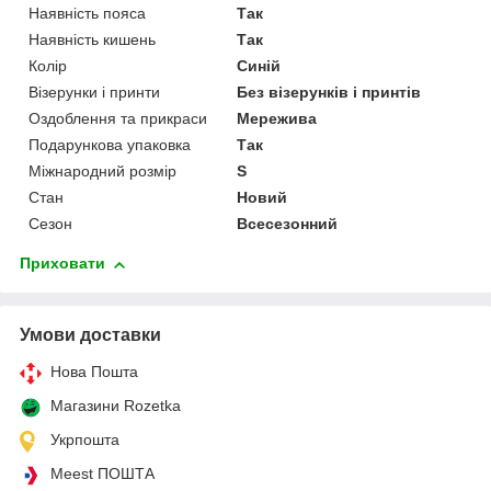
Наявність пояса
Так
Наявність кишень
Так
Колір
Синій
Візерунки і принти
Без візерунків і принтів
Оздоблення та прикраси
Мережива
Подарункова упаковка
Так
Міжнародний розмір
S
Стан
Новий
Сезон
Всесезонний
Приховати
Умови доставки
Нова Пошта
Магазини Rozetka
Укрпошта
Meest ПОШТА