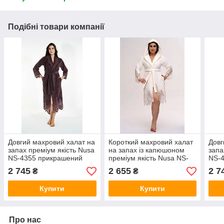
Подібні товари компанії
Довгий махровий халат на
Короткий махровий халат
Довг
запах преміум якість Nusa
на запах із капюшоном
запа
NS-4355 прикрашений
преміум якість Nusa NS-
NS-
мереживом
4350 прикрашений
мер
2 745
2 655
2 7
₴
₴
мереживом
Купити
Купити
Про нас