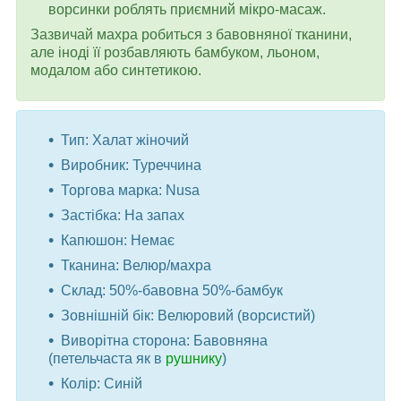
ворсинки роблять приємний мікро-масаж.
Зазвичай махра робиться з бавовняної тканини,
але іноді її розбавляють бамбуком, льоном,
модалом або синтетикою.
Тип: Халат жіночий
Виробник: Туреччина
Торгова марка: Nusa
Застібка: На запах
Капюшон: Немає
Тканина: Велюр/махра
Склад: 50%-бавовна 50%-бамбук
Зовнішній бік: Велюровий (ворсистий)
Виворітна сторона: Бавовняна
(петельчаста як в
рушнику
)
Колір: Синій