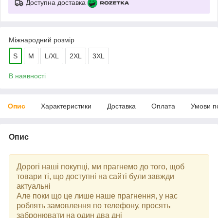
Доступна доставка
Міжнародний розмір
S
M
L/XL
2XL
3XL
В наявності
Опис
Характеристики
Доставка
Оплата
Умови п
Опис
Дорогі наші покупці, ми прагнемо до того, щоб
товари ті, що доступні на сайті були завжди
актуальні
Але поки що це лише наше прагнення, у нас
роблять замовлення по телефону, просять
забронювати на один два дні