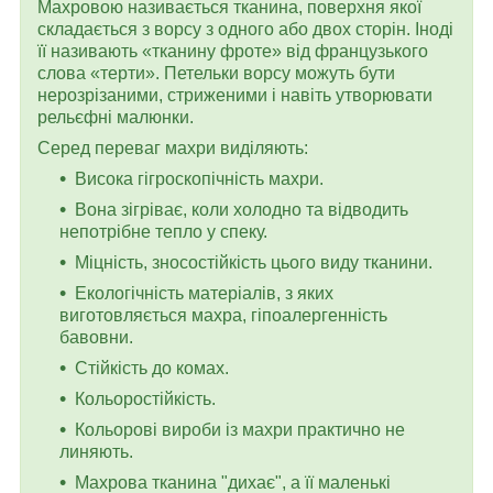
Махровою називається тканина, поверхня якої
складається з ворсу з одного або двох сторін. Іноді
її називають «тканину фроте» від французького
слова «терти». Петельки ворсу можуть бути
нерозрізаними, стриженими і навіть утворювати
рельєфні малюнки.
Серед переваг махри виділяють:
Висока гігроскопічність махри.
Вона зігріває, коли холодно та відводить
непотрібне тепло у спеку.
Міцність, зносостійкість цього виду тканини.
Екологічність матеріалів, з яких
виготовляється махра, гіпоалергенність
бавовни.
Стійкість до комах.
Кольоростійкість.
Кольорові вироби із махри практично не
линяють.
Махрова тканина "дихає", а її маленькі