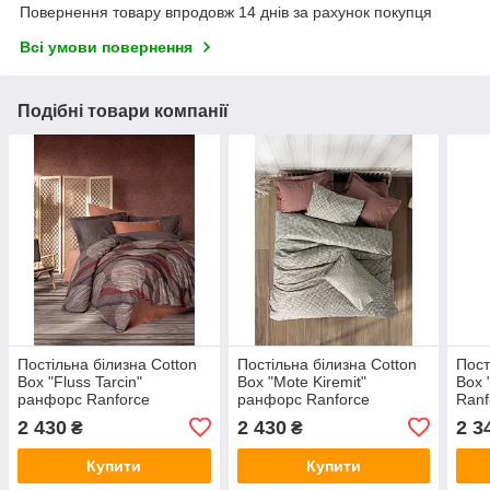
Повернення товару впродовж 14 днів за рахунок покупця
Всі умови повернення
Подібні товари компанії
Постільна білизна Cotton
Постільна білизна Cotton
Пост
Box "Fluss Tarcin"
Box "Mote Kiremit"
Box 
ранфорс Ranforce
ранфорс Ranforce
Ranf
бавовняна євро розміру
бавовняна євро розміру
розм
2 430
2 430
2 3
₴
₴
Туреччина
Туреччина
Купити
Купити