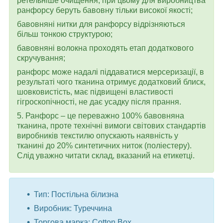
ретельніше очищення, при цьому для виробництва
ранфорсу беруть бавовну тільки високої якості;
бавовняні нитки для ранфорсу відрізняються
більш тонкою структурою;
бавовняні волокна проходять етап додаткового
скручування;
ранфорс може надалі піддаватися мерсеризації, в
результаті чого тканина отримує додатковий блиск,
шовковистість, має підвищені властивості
гігроскопічності, не дає усадку після прання.
5. Ранфорс – це переважно 100% бавовняна
тканина, проте технічні вимоги світових стандартів
виробників текстилю опускають наявність у
тканині до 20% синтетичних ниток (поліестеру).
Слід уважно читати склад, вказаний на етикетці.
Тип: Постільна білизна
Виробник: Туреччина
Торгова марка: Cotton Box