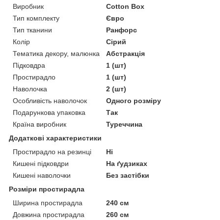
Виробник
Cotton Box
Тип комплекту
Євро
Тип тканини
Ранфорс
Колір
Сірий
Тематика декору, малюнка
Абстракція
Підковдра
1 (шт)
Простирадло
1 (шт)
Наволочка
2 (шт)
Особливість наволочок
Одного розміру
Подарункова упаковка
Так
Країна виробник
Туреччина
Додаткові характеристики
Простирадло на резинці
Ні
Кишені підковдри
На ґудзиках
Кишені наволочки
Без застібки
Розміри простирадла
Ширина простирадла
240 см
Довжина простирадла
260 см