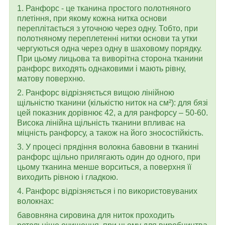
1. Ранфорс - це тканина простого полотняного
плетіння, при якому кожна нитка основи
переплітається з уточною через одну. Тобто, при
полотняному переплетенні нитки основи та утки
чергуються одна через одну в шаховому порядку.
При цьому лицьова та виворітна сторона тканини
ранфорс виходять однаковими і мають рівну,
матову поверхню.
2. Ранфорс відрізняється вищою лінійною
щільністю тканини (кількістю ниток на см²): для бязі
цей показник дорівнює 42, а для ранфорсу – 50-60.
Висока лінійна щільність тканини впливає на
міцність ранфорсу, а також на його зносостійкість.
3. У процесі прядіння волокна бавовни в тканині
ранфорс щільно прилягають один до одного, при
цьому тканина менше ворситься, а поверхня її
виходить рівною і гладкою.
4. Ранфорс відрізняється і по використовуваних
волокнах:
бавовняна сировина для ниток проходить