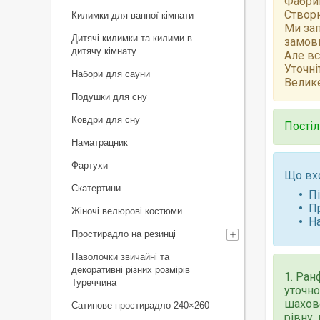
Фабрик
Створю
Килимки для ванної кімнати
Ми зап
Дитячі килимки та килими в
замов
дитячу кімнату
Але вс
Уточні
Набори для сауни
Велике
Подушки для сну
Ковдри для сну
Постіл
Наматрацник
Фартухи
Що вх
Скатертини
П
П
Жіночі велюрові костюми
Н
Простирадло на резинці
Наволочки звичайні та
декоративні різних розмірів
1. Ран
Туреччина
уточно
шахово
Сатинове простирадло 240×260
рівну,