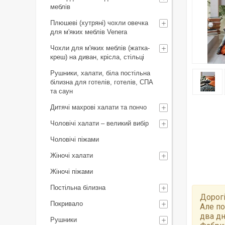
меблів
Плюшеві (хутряні) чохли овечка
для м'яких меблів Venera
Чохли для м'яких меблів (жатка-
креш) на диван, крісла, стільці
Рушники, халати, біла постільна
білизна для готелів, готелів, СПА
та саун
Дитячі махрові халати та пончо
Чоловічі халати – великий вибір
Чоловічі піжами
Жіночі халати
Жіночі піжами
Постільна білизна
Дорогі
Покривало
Але по
два дн
Рушники