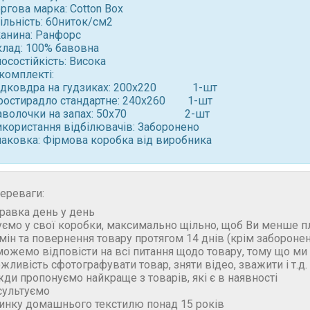
ргова марка: Cotton Box
ільність: 60ниток/см2
канина: Ранфорс
клад: 100% бавовна
осостійкість: Висока
комплекті:
ідковдра на гудзиках: 200x220 1-шт
ростирадло стандартне: 240x260 1-шт
аволочки на запах: 50x70 2-шт ⠀
икористання відбілювачів: Заборонено
паковка: Фірмова коробка від виробника
ереваги:
правка день у день
уємо у свої коробки, максимально щільно, щоб Ви менше п
бмін та повернення товару протягом 14 днів (крім забороне
можемо відповісти на всі питання щодо товару, тому що м
ожливість сфотографувати товар, зняти відео, зважити і т.д.
жди пропонуємо найкраще з товарів, які є в наявності
сультуємо
ринку домашнього текстилю понад 15 років