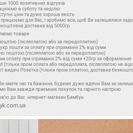
ьше 1000 позитивних відгуків
ацюємо в суботу та неділю
ступні ціни та дуже хороша якість
 працюємо для Вас, і зробимо все, щоб Ви залишилися зад
зкоштовна доставка від 5000гр
лаємо товари
поштою (пiсляплатою або за передоплатою)
укр пошти за оплату при отриманні 2% від суми
ою поштою (пiсляплатою або за передоплатою)
на оплату при отриманні 2% від суми +20гр за оформлення
t (тільки пром оплата або передоплата, післяплатою не ві
кт видачі Розетка (тільки пром оплатою, доставка безкошт
и маєте час та бажання, будемо дуже вдячні Вам за залише
мо Вам завжди приємних покупок та гарного настрою
в'ю до Вас інтернет-магазин Бамбук
yk.com.ua