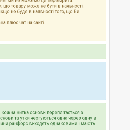
анні ми не можемо це перевірити.
 що товару може не бути в наявності.
що не буде в наявності того, що Ви
а плюс чат на сайті.
у кожна нитка основи переплітається з
снови та утки чергуються одна через одну в
нини ранфорс виходять однаковими і мають