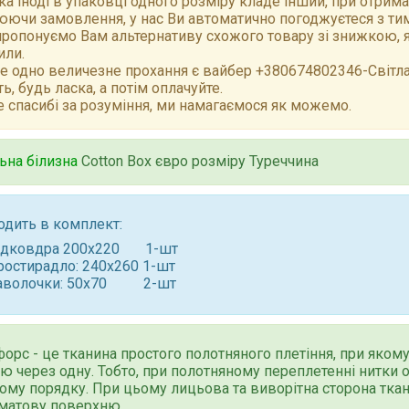
а іноді в упаковці одного розміру кладе інший, при отрим
ючи замовлення, у нас Ви автоматично погоджуєтеся з тим,
ропонуємо Вам альтернативу схожого товару зі знижкою, як
или.
е одно величезне прохання є вайбер +380674802346-Світлан
ть, будь ласка, а потім оплачуйте.
 спасибі за розуміння, ми намагаємося як можемо.
ьна білизна
Cotton Box євро розміру Туреччина
одить в комплект:
ідковдра 200x220 1-шт
ростирадло: 240x260 1-шт
аволочки: 50x70 2-шт
форс - це тканина простого полотняного плетіння, при яком
ю через одну. Тобто, при полотняному переплетенні нитки о
му порядку. При цьому лицьова та виворітна сторона тка
 матову поверхню.