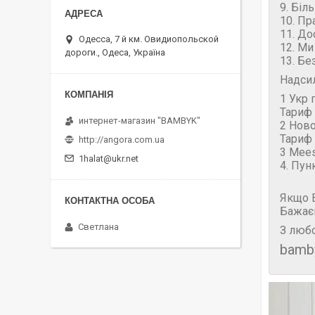
9. Біл
10. Пр
11. До
Одесса, 7 й км. Овидиопольской
12. Ми
дороги., Одеса, Україна
13. Бе
Надси
1 Укр 
Тариф 
интернет-магазин "BAMBYK"
2 Нов
Тариф 
http://angora.com.ua
3 Mees
1halat@ukr.net
4. Пун
Якщо В
Бажає
Светлана
З любо
bamb