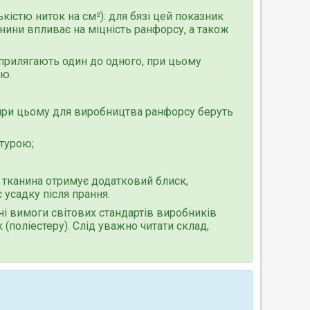
кістю ниток на см²): для бязі цей показник
анини впливає на міцність ранфорсу, а також
 прилягають один до одного, при цьому
ою.
при цьому для виробництва ранфорсу беруть
ктурою;
о тканина отримує додатковий блиск,
 усадку після прання.
ні вимоги світових стандартів виробників
(поліестеру). Слід уважно читати склад,