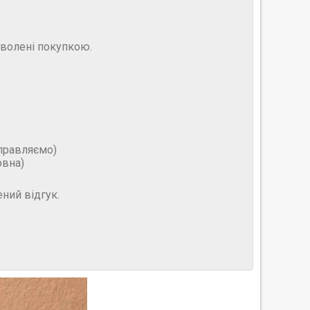
оволені покупкою.
дправляємо)
овна)
ний відгук.