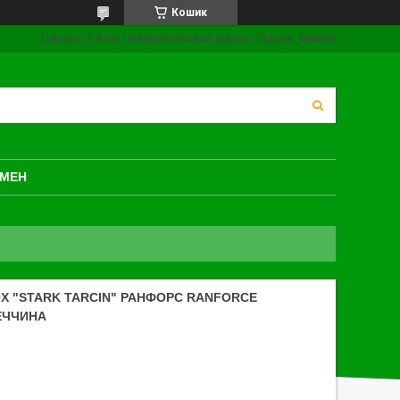
Кошик
Одесса, 7 й км. Овидиопольской дороги., Одеса, Україна
БМЕН
X "STARK TARCIN" РАНФОРС RANFORCE
ЕЧЧИНА