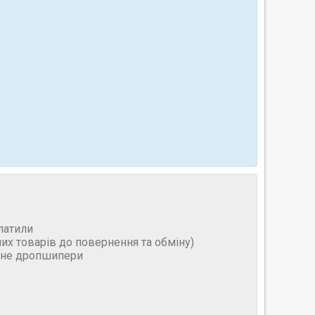
латили
них товарів до повернення та обміну)
и не дропшипери