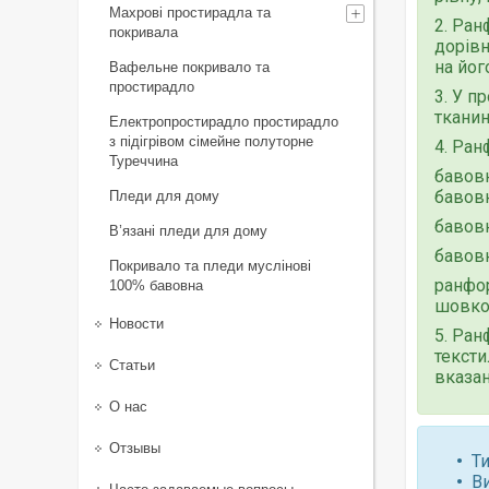
Махрові простирадла та
2. Ран
покривала
дорівн
на йог
Вафельне покривало та
простирадло
3. У п
тканин
Електропростирадло простирадло
з підігрівом сімейне полуторне
4. Ран
Туреччина
бавовн
бавовн
Пледи для дому
бавовн
В’язані пледи для дому
бавовн
Покривало та пледи муслінові
ранфор
100% бавовна
шовков
Новости
5. Ран
тексти
Статьи
вказан
О нас
Отзывы
Ти
В