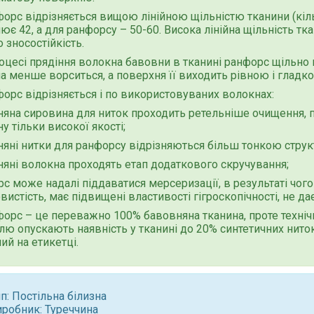
форс відрізняється вищою лінійною щільністю тканини (кіль
ює 42, а для ранфорсу – 50-60. Висока лінійна щільність тк
о зносостійкість.
роцесі прядіння волокна бавовни в тканині ранфорс щільно
а менше ворситься, а поверхня її виходить рівною і гладк
форс відрізняється і по використовуваних волокнах:
яна сировина для ниток проходить ретельніше очищення, 
у тільки високої якості;
яні нитки для ранфорсу відрізняються більш тонкою стру
яні волокна проходять етап додаткового скручування;
с може надалі піддаватися мерсеризації, в результаті чог
истість, має підвищені властивості гігроскопічності, не дає
форс – це переважно 100% бавовняна тканина, проте техніч
лю опускають наявність у тканині до 20% синтетичних ниток 
ий на етикетці.
п: Постільна білизна
иробник: Туреччина