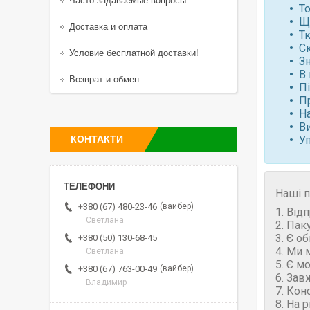
Часто задаваемые вопросы
То
Щ
Доставка и оплата
Т
С
Условие бесплатной доставки!
Зн
В 
Возврат и обмен
П
П
Н
В
КОНТАКТИ
У
Наші п
вайбер
+380 (67) 480-23-46
1. Від
Светлана
2. Пак
3. Є о
+380 (50) 130-68-45
4. Ми 
Светлана
5. Є м
вайбер
+380 (67) 763-00-49
6. Зав
Владимир
7. Кон
8. На 