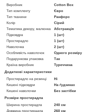
Виробник
Cotton Box
Тип комплекту
Євро
Тип тканини
Ранфорс
Колір
Сірий
Тематика декору, малюнка
Абстракція
Підковдра
1 (шт)
Простирадло
1 (шт)
Наволочка
2 (шт)
Особливість наволочок
Одного розміру
Подарункова упаковка
Так
Країна виробник
Туреччина
Додаткові характеристики
Простирадло на резинці
Ні
Кишені підковдри
На ґудзиках
Кишені наволочки
Без застібки
Розміри простирадла
Ширина простирадла
240 см
Довжина простирадла
260 см