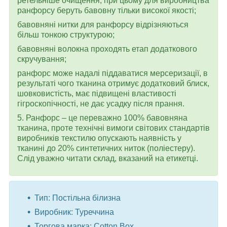
ретельніше очищення, при цьому для виробництва
ранфорсу беруть бавовну тільки високої якості;
бавовняні нитки для ранфорсу відрізняються
більш тонкою структурою;
бавовняні волокна проходять етап додаткового
скручування;
ранфорс може надалі піддаватися мерсеризації, в
результаті чого тканина отримує додатковий блиск,
шовковистість, має підвищені властивості
гігроскопічності, не дає усадку після прання.
5. Ранфорс – це переважно 100% бавовняна
тканина, проте технічні вимоги світових стандартів
виробників текстилю опускають наявність у
тканині до 20% синтетичних ниток (поліестеру).
Слід уважно читати склад, вказаний на етикетці.
Тип: Постільна білизна
Виробник: Туреччина
Торгова марка: Cotton Box