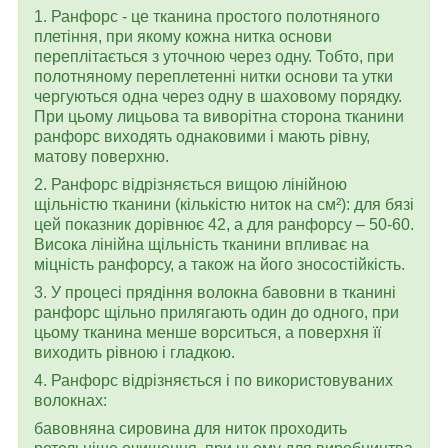
1. Ранфорс - це тканина простого полотняного
плетіння, при якому кожна нитка основи
переплітається з уточною через одну. Тобто, при
полотняному переплетенні нитки основи та утки
чергуються одна через одну в шаховому порядку.
При цьому лицьова та виворітна сторона тканини
ранфорс виходять однаковими і мають рівну,
матову поверхню.
2. Ранфорс відрізняється вищою лінійною
щільністю тканини (кількістю ниток на см²): для бязі
цей показник дорівнює 42, а для ранфорсу – 50-60.
Висока лінійна щільність тканини впливає на
міцність ранфорсу, а також на його зносостійкість.
3. У процесі прядіння волокна бавовни в тканині
ранфорс щільно прилягають один до одного, при
цьому тканина менше ворситься, а поверхня її
виходить рівною і гладкою.
4. Ранфорс відрізняється і по використовуваних
волокнах:
бавовняна сировина для ниток проходить