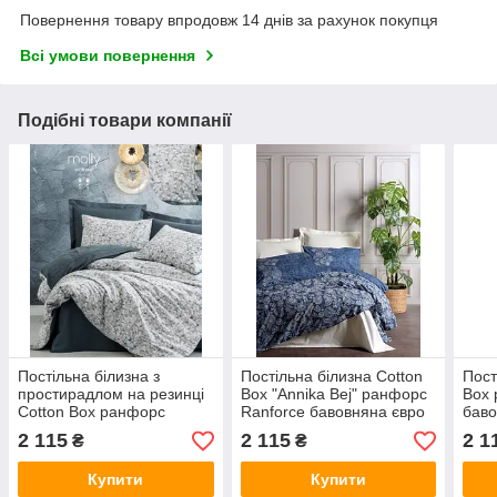
Повернення товару впродовж 14 днів за рахунок покупця
Всі умови повернення
Подібні товари компанії
Постільна білизна з
Постільна білизна Cotton
Пост
простирадлом на резинці
Box "Annika Bej" ранфорс
Box 
Cotton Box ранфорс
Ranforce бавовняна євро
баво
Ranforce Minimal євро
розміру Туреччина
Туре
2 115
2 115
2 1
₴
₴
розміру Туреччина "Molly
Anthasit"
Купити
Купити