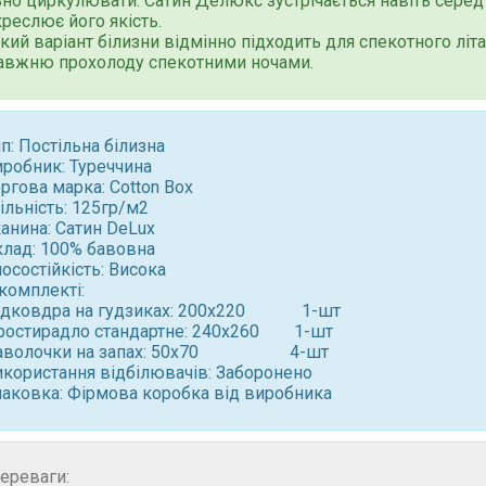
ьно циркулювати. Сатин Делюкс зустрічається навіть серед
креслює його якість.
кий варіант білизни відмінно підходить для спекотного літа
авжню прохолоду спекотними ночами.
п: Постільна білизна
иробник: Туреччина
ргова марка: Cotton Box
ільність: 125гр/м2
анина: Сатин DeLux
клад: 100% бавовна
осостійкість: Висока
комплекті:
ідковдра на гудзиках: 200x220 1-шт
ростирадло стандартне: 240x260 1-шт
аволочки на запах: 50x70 4-шт ⠀
икористання відбілювачів: Заборонено
паковка: Фірмова коробка від виробника
ереваги: