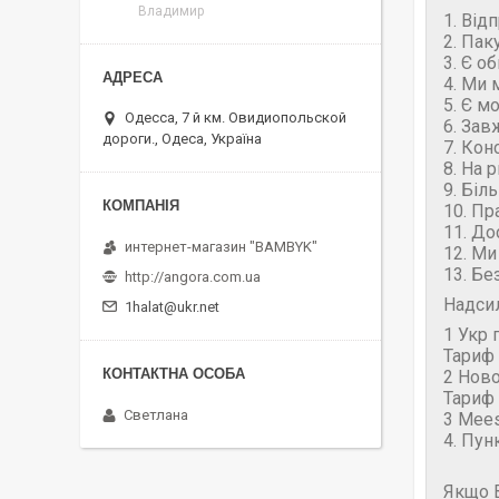
Владимир
1. Від
2. Пак
3. Є о
4. Ми 
5. Є м
Одесса, 7 й км. Овидиопольской
6. Зав
дороги., Одеса, Україна
7. Кон
8. На 
9. Біл
10. Пр
11. До
интернет-магазин "BAMBYK"
12. Ми
13. Бе
http://angora.com.ua
Надси
1halat@ukr.net
1 Укр 
Тариф 
2 Нов
Тариф 
Светлана
3 Mees
4. Пун
Якщо В