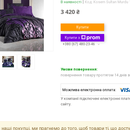
В наявності
Код:
Kosem Sultan Murdu 
3 420 ₴
Купити
Купити з
+380 (67) 480-23-46
повернення товару протягом 14 днів
з
У компанії підключені електронні пла
сайту.
 наші покупці, ми прагнемо до того, щоб товари ті, що досту