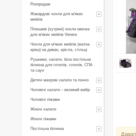
Розпродаж
Жакардові чохли для м'яких
меблів
Плюшеві (хутряні) чохли овечка
для м'яких меблів Venera
Чохли для м'яких меблів (жатка-
креш) на диван, крісла, стільці
Рушники, халати, біла постільна
білизна для готелів, готелів, СПА
та саун
Дитячі махрові халати та пончо
Чоловічі халати – великий вибір
Чоловічі піжами
Жіночі халати
Жіночі піжами
Постільна білизна
Дорогі