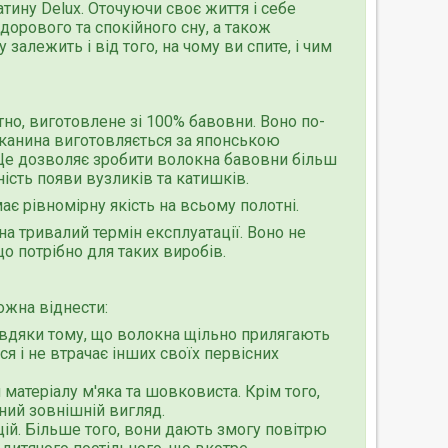
атину Delux. Оточуючи своє життя і себе
орового та спокійного сну, а також
залежить і від того, на чому ви спите, і чим
тно, виготовлене зі 100% бавовни. Воно по-
тканина виготовляється за японською
. Це дозволяє зробити волокна бавовни більш
ість появи вузликів та катишків.
ає рівномірну якість на всьому полотні.
а тривалий термін експлуатації. Воно не
що потрібно для таких виробів.
ожна віднести:
 Завдяки тому, що волокна щільно прилягають
ся і не втрачає інших своїх первісних
матеріалу м'яка та шовковиста. Крім того,
чний зовнішній вигляд.
ій. Більше того, вони дають змогу повітрю