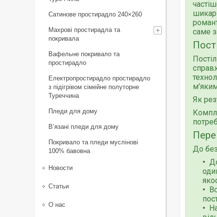
частіш
шикарн
Сатинове простирадло 240×260
романт
Махрові простирадла та
саме з
покривала
Пост
Вафельне покривало та
Постіл
простирадло
справж
технол
Електропростирадло простирадло
м'яким
з підігрівом сімейне полуторне
Туреччина
Як рез
Пледи для дому
Компле
потреб
В’язані пледи для дому
Перев
Покривало та пледи муслінові
До без
100% бавовна
До
Новости
оди
яко
Статьи
Во
пос
О нас
Н