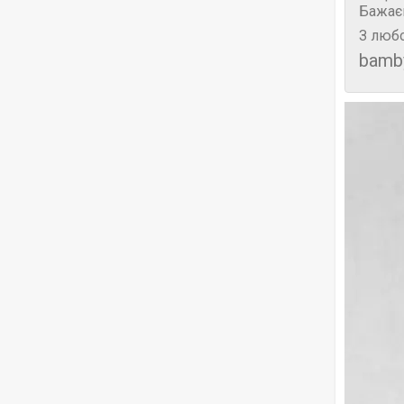
Бажає
З любо
bamb