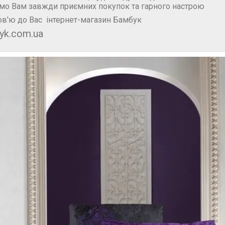
мо Вам завжди приємних покупок та гарного настрою
в'ю до Вас інтернет-магазин Бамбук
yk.com.ua