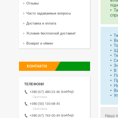
віл
Отзывы
під
Та
Часто задаваемые вопросы
спр
Доставка и оплата
Условие бесплатной доставки!
Ти
В
Возврат и обмен
То
Щ
Тк
С
Зн
КОНТАКТИ
В 
П
П
Н
В
вайбер
+380 (67) 480-23-46
У
Светлана
+380 (50) 130-68-45
Светлана
Наші п
вайбер
+380 (67) 763-00-49