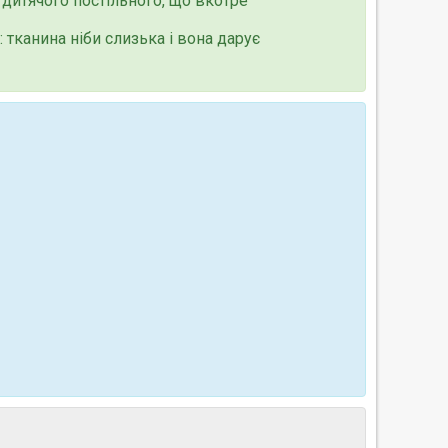
 дитячого постільного, що вкотре
: тканина ніби слизька і вона дарує