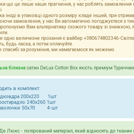
ки що це лише наше прагнення, у нас роблять замовлення 
і
а іноді в упаковці одного розміру кладе інший, при отрим
ючи замовлення, у нас Ви автоматично погоджуєтеся з тим,
ропонуємо Вам альтернативу схожого товару зі знижкою, як
или.
е одно величезне прохання є вайбер +380674802346-Світлан
ть, будь ласка, а потім оплачуйте.
 спасибі за розуміння, ми намагаємося як можемо.
ьна білизна
сатин DeLux Cotton Box якість преміум Туреччи
одить в комплект:
ідковдра 200x220 1шт
ростирадло: 240x260 1шт
аволочки: 50x70 4-шт
Де Люкс - полірований матеріал, який відносять до тканин 