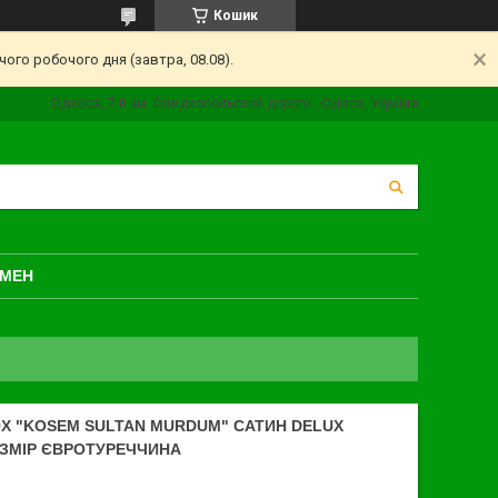
Кошик
ого робочого дня (завтра, 08.08).
Одесса, 7 й км. Овидиопольской дороги., Одеса, Україна
БМЕН
X "KOSEM SULTAN MURDUM" САТИН DELUX
ОЗМІР ЄВРОТУРЕЧЧИНА