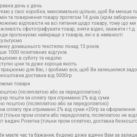
правка день у день
уємо у свої коробки, максимально щільно, щоб Ви менше п
бмін та повернення товару протягом 14 днів (крім забороне
можемо відповісти на всі питання щодо товару, тому що м
ожливість сфотографувати товар, зняти відео, зважити і т.д.
жди пропонуємо найкраще з товарів, які є в наявності
сультуємо
ринку домашнього текстилю понад 15 років
ьше 1000 позитивних відгуків
ацюємо в суботу та неділю
ступні ціни та дуже хороша якість
 працюємо для Вас, і зробимо все, щоб Ви залишилися зад
зкоштовна доставка від 5000гр
лаємо товари
поштою (пiсляплатою або за передоплатою)
укр пошти за оплату при отриманні 2% від суми
ою поштою (пiсляплатою або за передоплатою)
на оплату при отриманні 2% від суми +20гр за оформлення
t (тільки пром оплата або передоплата, післяплатою не ві
кт видачі Розетка (тільки пром оплатою, доставка безкошт
и маєте час та бажання, будемо дуже вдячні Вам за залише