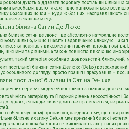
е рекомендують віддавати перевагу постільній білизні із с
ими виробами, варто також гідно оцінювати всю розкіш зд
ику безсонних ночей — куди ж без них. Насправді якість сну 
астеляєте спальне місце.
ільна білизна Сатин Де Люкс
ьна білизна сатин де люкс - це абсолютно натуральне поло
ньому щільне, міцне і навіть надзвичайно блискуче. Така 
огією, яка полягає у використанні гарячих потоків повітря
и, ніжними та рівними, а також повністю виключає ймовірн
ультат, такий матеріал особливо шовковистий, блискучий, м
кт постільної білизни сатин Делюкс (Delux) розрахований н
ує особливого догляду: просте прання і прасування — все, 
аги постільної білизни із Сатіна De-luxe
перечних переваг моделей постільної з тканини делюкс м
вговічність матеріалу та її гарний рівень зносостійкості.
н до одного, сатин де люкс довго не протирається, не рветь
стей.
но забезпечує комфортний сон, завдяки тому, що поверхня 
тільна білизна з сатину Deluxe має приємний блиск і естети
атуральні волокна бавовни не викликають алергічних реакц