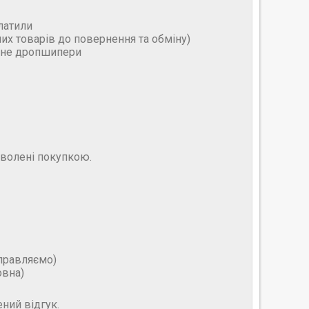
латили
них товарів до повернення та обміну)
и не дропшипери
оволені покупкою.
дправляємо)
овна)
ний відгук.