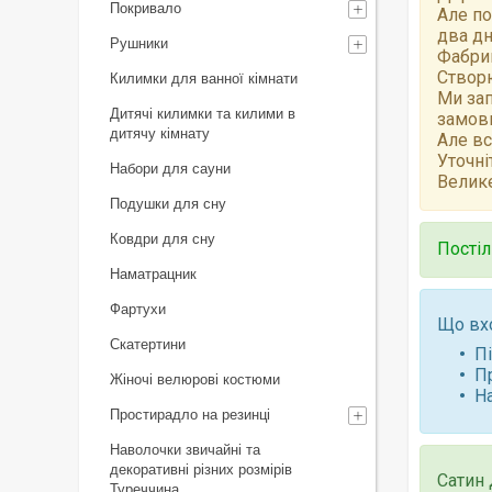
Покривало
Але по
два дн
Рушники
Фабрик
Створю
Килимки для ванної кімнати
Ми зап
Дитячі килимки та килими в
замов
дитячу кімнату
Але вс
Уточні
Набори для сауни
Велике
Подушки для сну
Ковдри для сну
Постіл
Наматрацник
Фартухи
Що вх
Скатертини
П
П
Жіночі велюрові костюми
Н
Простирадло на резинці
Наволочки звичайні та
декоративні різних розмірів
Сатин 
Туреччина