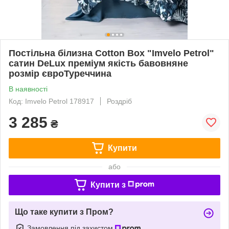
Постільна білизна Cotton Box "Imvelo Petrol"
сатин DeLux преміум якість бавовняне
розмір євроТуреччина
В наявності
Код: Imvelo Petrol 178917
Роздріб
3 285
₴
Купити
або
Купити з
Що таке купити з Пром?
Замовлення під захистом