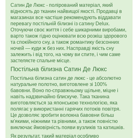
Сатин Де Люкс - полірований матеріал, який
відносять до тканин найвищої якості. Продавці в
магазинах все частіше рекомендують віддавати
перевагу постільній білизні із сатину Delux.
Оточуючи своє життя і себе шикарними виробами,
варто також гідно оцінювати всю розкіш здорового
та спокійного сну, а також романтику безсонних
ночей — куди ж без них. Насправді якість сну
залежить і від того, на чому ви спите, і чим саме
застеляєте спальне місце.
Постільна білизна Сатин Де Люкс
Постільна білизна сатин де люкс - це абсолютно
натуральне полотно, виготовлене зі 100%
бавовни. Воно по-справжньому щільне, міцне і
навіть надзвичайно блискуче. Така тканина
виготовляється за японською технологією, яка
полягає у використанні гарячих потоків повітря.
Це дозволяє зробити волокна бавовни більш
м'якими, ніжними та рівними, а також повністю
виключає ймовірність появи вузликів та катишків.
Як результат, такий матеріал особливо