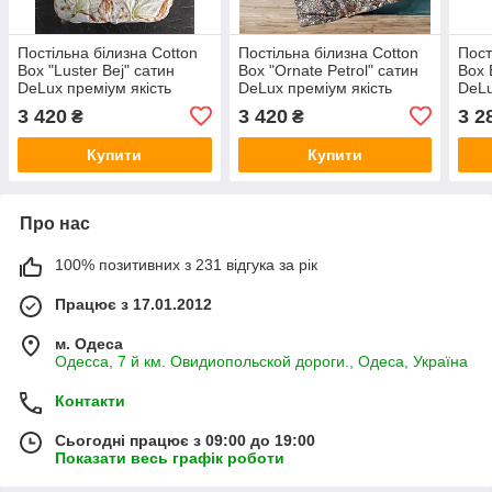
Постільна білизна Cotton
Постільна білизна Cotton
Пост
Box "Luster Bej" сатин
Box "Ornate Petrol" сатин
Box 
DeLux преміум якість
DeLux преміум якість
DeLu
бавовняне розмір
бавовняне розмір
баво
3 420
3 420
3 2
₴
₴
євроТуреччина
євроТуреччина
євро
Купити
Купити
Про нас
100% позитивних з 231 відгука за рік
Працює з 17.01.2012
м. Одеса
Одесса, 7 й км. Овидиопольской дороги., Одеса, Україна
Контакти
Сьогодні працює з 09:00 до 19:00
Показати весь графік роботи