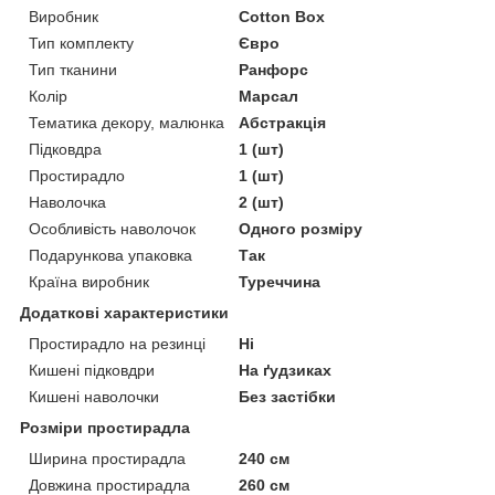
Виробник
Cotton Box
Тип комплекту
Євро
Тип тканини
Ранфорс
Колір
Марсал
Тематика декору, малюнка
Абстракція
Підковдра
1 (шт)
Простирадло
1 (шт)
Наволочка
2 (шт)
Особливість наволочок
Одного розміру
Подарункова упаковка
Так
Країна виробник
Туреччина
Додаткові характеристики
Простирадло на резинці
Ні
Кишені підковдри
На ґудзиках
Кишені наволочки
Без застібки
Розміри простирадла
Ширина простирадла
240 см
Довжина простирадла
260 см