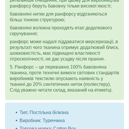
ретельніше очищення, при цьому для виробництва
ранфорсу беруть бавовну тільки високої якості;
бавовняні нитки для ранфорсу відрізняються
більш тонкою структурою;
бавовняні волокна проходять етап додаткового
скручування;
ранфорс може надалі піддаватися мерсеризації, в
результаті чого тканина отримує додатковий блиск,
шовковистість, має підвищені властивості
гігроскопічності, не дає усадку після прання.
5. Ранфорс – це переважно 100% бавовняна
тканина, проте технічні вимоги світових стандартів
виробників текстилю опускають наявність у
тканині до 20% синтетичних ниток (поліестеру).
Слід уважно читати склад, вказаний на етикетці.
Тип: Постільна білизна
Виробник: Туреччина
Торгова марка: Cotton Box