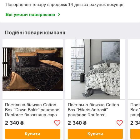
Повернення товару впродовж 14 днів за рахунок покупця
Всі умови повернення
Подібні товари компанії
Постільна білизна Cotton
Постільна білизна Cotton
Пост
Box "Dawn Bakir" ранфорс
Box "Hilaris Antrasit"
Box 
Ranforce бавовняна євро
ранфорс Ranforce
ранф
розміру Туреччина
бавовняна євро розміру
баво
2 340
2 340
2 3
₴
₴
Туреччина
Туре
Купити
Купити