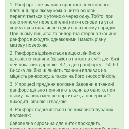
1. Ранфорс - це тканина простого полотняного
плетіння, при якому кожна нитка основи
переплітається з уточною через одну. Тобто, при
полотняному переплетенні нитки основи та утки
чергуються одна через одну в шаховому порядку.
При цьому лицьова та виворітна сторона тканини
ранфорс виходять однаковими і мають рівну,
матову поверхню.
2. Ранфорс відрізняється вищою лінійною
щільністю тканини (кількістю ниток на см²): для бязі
цей показник дорівнює 42, а для ранфорсу – 50-60.
Висока лінійна щільність тканини впливає на
міцність ранфорсу, а також на його зносостійкість.
3. У процесі прядіння волокна бавовни в тканині
ранфорс щільно прилягають один до одного, при
цьому тканина менше ворситься, а поверхня її
виходить рівною і гладкою.
4. Ранфорс відрізняється і по використовуваних
волокнах:
бавовняна сировина для ниток проходить