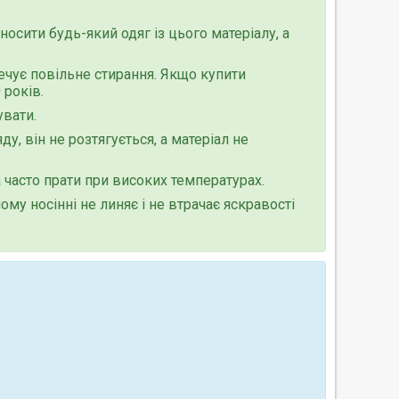
осити будь-який одяг із цього матеріалу, а
печує повільне стирання. Якщо купити
 років.
увати.
, він не розтягується, а матеріал не
часто прати при високих температурах.
му носінні не линяє і не втрачає яскравості