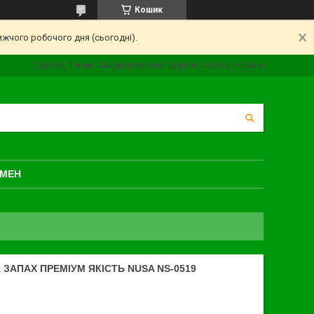
Кошик
ижчого робочого дня (сьогодні).
Одесса, 7 й км. Овидиопольской дороги., Одеса, Україна
БМЕН
ЗАПАХ ПРЕМІУМ ЯКІСТЬ NUSA NS-0519