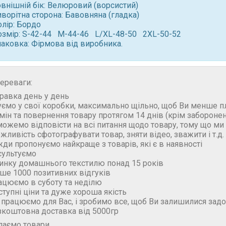
овнішній бік: Велюровий (ворсистий)
ворітна сторона: Бавовняна (гладка)
олір: Бордо
озмір: S-42-44 M-44-46 L/XL-48-50 2XL-50-52
паковка: Фірмова від виробника.
ереваги:
правка день у день
уємо у свої коробки, максимально щільно, щоб Ви менше п
бмін та повернення товару протягом 14 днів (крім забороне
можемо відповісти на всі питання щодо товару, тому що м
ожливість сфотографувати товар, зняти відео, зважити і т.д.
жди пропонуємо найкраще з товарів, які є в наявності
сультуємо
ринку домашнього текстилю понад 15 років
ьше 1000 позитивних відгуків
ацюємо в суботу та неділю
ступні ціни та дуже хороша якість
 працюємо для Вас, і зробимо все, щоб Ви залишилися зад
зкоштовна доставка від 5000гр
лаємо товари