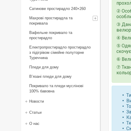
прохол
Сатинове простирадло 240×260
② Особ
особли
Махрові простирадла та
покривала
③ Дана
велюро
Вафельне покривало та
④ Велю
простирадло
⑤ Одяг
Електропростирадло простирадло
скочує
з підігрівом сімейне полуторне
Туреччина
⑥ Велю
⑦ Ткан
Пледи для дому
кольор
В’язані пледи для дому
Покривало та пледи муслінові
100% бавовна
Ти
В
Новости
Т
За
Статьи
К
Т
О нас
С