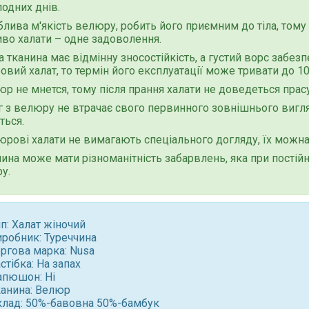
одних днів.
лива м'якість велюру, робить його приємним до тіла, тому н
во халати – одне задоволення.
 тканина має відмінну зносостійкість, а густий ворс забез
вий халат, то термін його експлуатації може тривати до 10
р не мнется, тому після прання халати не доведеться прас
 з велюру не втрачає свого первинного зовнішнього вигляду
ться.
рові халати не вимагають спеціального догляду, їх можна 
ина може мати різноманітність забарвлень, яка при постійно
у.
п: Халат жіночий
иробник: Туреччина
оргова марка: Nusa
стібка: На запах
апюшон: Ні
канина: Велюр
клад: 50%-бавовна 50%-бамбук