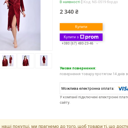
В наявності
Код:
NS-0519 бордо
2 340 ₴
Купити
Купити з
+380 (67) 480-23-46
повернення товару протягом 14 днів
з
У компанії підключені електронні пла
сайту.
 наші покупці, ми прагнемо до того, щоб товари ті, що досту