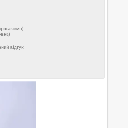
дправляємо)
овна)
ний відгук.