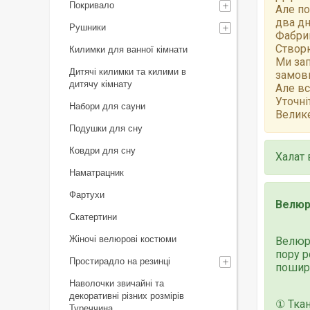
Покривало
Але по
два дн
Рушники
Фабрик
Створю
Килимки для ванної кімнати
Ми зап
Дитячі килимки та килими в
замов
дитячу кімнату
Але вс
Уточні
Набори для сауни
Велике
Подушки для сну
Ковдри для сну
Халат 
Наматрацник
Фартухи
Велюр
Скатертини
Жіночі велюрові костюми
Велюро
пору р
Простирадло на резинці
пошире
Наволочки звичайні та
декоративні різних розмірів
① Ткан
Туреччина