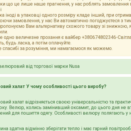
ки що це лише наше прагнення, у нас роблять замовлення 
і
а іноді в упаковці одного розміру кладе інший, при отрим
ючи замовлення, у нас Ви автоматично погоджуєтеся з тим,
ропонуємо Вам альтернативу схожого товару зі знижкою, як
или.
е одно величезне прохання є вайбер +380674802346-Світлан
ть, будь ласка, а потім оплачуйте.
 спасибі за розуміння, ми намагаємося як можемо.
велюровий від торгової марки Nusa
овий халат У чому особливості цього виробу?
вий халат відрізняється своєю універсальністю та практи
оку. Велюр, колись замінивший оксамит, до цього дня не вт
ний для пошиття одягу. Особливості велюру полягають у 
ина здатна відмінно зберігати тепло і має гарний повітроо