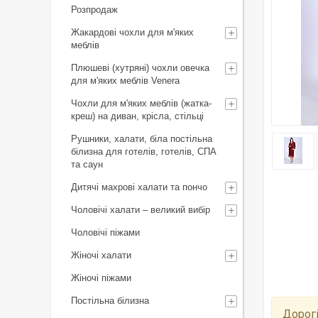
Розпродаж
Жакардові чохли для м'яких
меблів
Плюшеві (хутряні) чохли овечка
для м'яких меблів Venera
Чохли для м'яких меблів (жатка-
креш) на диван, крісла, стільці
Рушники, халати, біла постільна
білизна для готелів, готелів, СПА
та саун
Дитячі махрові халати та пончо
Чоловічі халати – великий вибір
Чоловічі піжами
Жіночі халати
Жіночі піжами
Постільна білизна
Дорогі