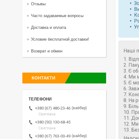
З
Отзывы
Ви
К
Часто задаваемые вопросы
Р
У
Доставка и оплата
Условие бесплатной доставки!
Наші п
Возврат и обмен
1. Від
2. Пак
3. Є о
4. Ми 
КОНТАКТИ
5. Є м
6. Зав
7. Кон
8. На 
9. Біл
вайбер
+380 (67) 480-23-46
10. Пр
Светлана
11. До
+380 (50) 130-68-45
12. Ми
Светлана
13. Бе
вайбер
+380 (67) 763-00-49
Надси