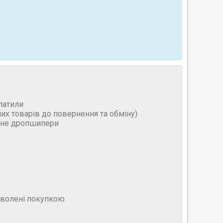
латили
них товарів до повернення та обміну)
и не дропшипери
оволені покупкою.