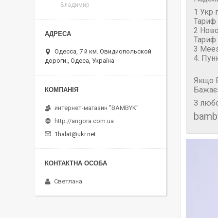
Владимир
1 Укр 
Тариф 
2 Нов
Тариф 
3 Mees
Одесса, 7 й км. Овидиопольской
4. Пун
дороги., Одеса, Україна
Якщо В
Бажає
З любо
интернет-магазин "BAMBYK"
bamb
http://angora.com.ua
1halat@ukr.net
Светлана