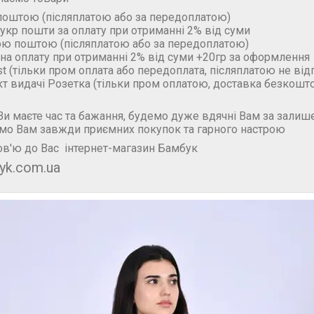
поштою (пiсляплатою або за передоплатою)
укр пошти за оплату при отриманні 2% від суми
ою поштою (пiсляплатою або за передоплатою)
на оплату при отриманні 2% від суми +20гр за оформлення
t (тільки пром оплата або передоплата, післяплатою не ві
кт видачі Розетка (тільки пром оплатою, доставка безкошт
и маєте час та бажання, будемо дуже вдячні Вам за залише
мо Вам завжди приємних покупок та гарного настрою
в'ю до Вас інтернет-магазин Бамбук
yk.com.ua