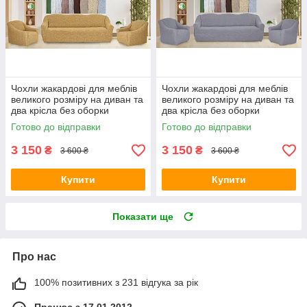
Чохли жакардові для меблів
Чохли жакардові для меблів
великого розміру на диван та
великого розміру на диван та
два крісла без оборки
два крісла без оборки
натяжні Venera медовий
натяжні Venera сірий
Готово до відправки
Готово до відправки
3 150
3 150
₴
₴
3 600 ₴
3 600 ₴
Купити
Купити
Показати ще
Про нас
100% позитивних з 231 відгука за рік