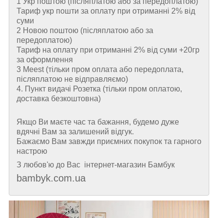
1 Укр поштою (пiсляплатою або за передоплатою)
Тариф укр пошти за оплату при отриманні 2% від
суми
2 Новою поштою (пiсляплатою або за
передоплатою)
Тариф на оплату при отриманні 2% від суми +20гр
за оформлення
3 Meest (тільки пром оплата або передоплата,
післяплатою не відправляємо)
4. Пункт видачі Розетка (тільки пром оплатою,
доставка безкоштовна)
Якщо Ви маєте час та бажання, будемо дуже
вдячні Вам за залишений відгук.
Бажаємо Вам завжди приємних покупок та гарного
настрою
З любов'ю до Вас інтернет-магазин Бамбук
bambyk.com.ua