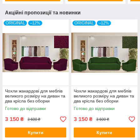
Акційні пропозиції та новинки
ORIGINAL
–12%
ORIGINAL
–12%
Чохли жакардові для меблів
Чохли жакардові для меблів
великого розміру на диван та
великого розміру на диван та
два крісла без оборки
два крісла без оборки
натяжні Venera бордо
натяжні Venera зелений
Готово до відправки
Готово до відправки
3 150
3 150
₴
₴
3 600 ₴
3 600 ₴
Купити
Купити