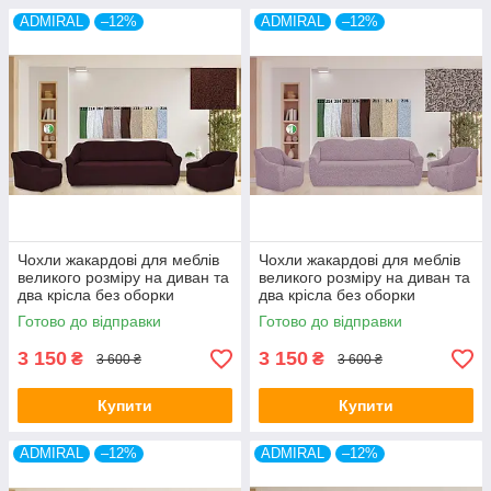
ADMIRAL
–12%
ADMIRAL
–12%
Чохли жакардові для меблів
Чохли жакардові для меблів
великого розміру на диван та
великого розміру на диван та
два крісла без оборки
два крісла без оборки
натяжні Venera шоколад
натяжні Venera какао
Готово до відправки
Готово до відправки
3 150
3 150
₴
₴
3 600 ₴
3 600 ₴
Купити
Купити
ADMIRAL
–12%
ADMIRAL
–12%