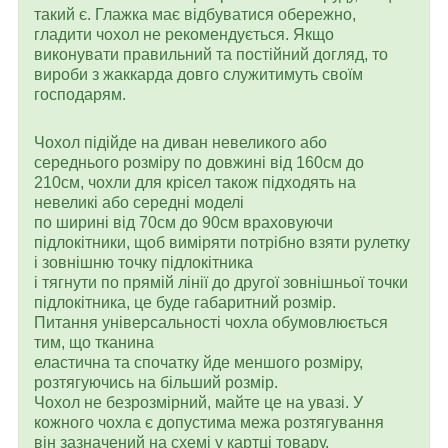
такий є. Глажка має відбуватися обережно,
гладити чохол не рекомендується. Якщо
виконувати правильний та постійний догляд, то
вироби з жаккарда довго служитимуть своїм
господарям.
Чохол підійде на диван невеликого або
середнього розміру по довжині від 160см до
210см, чохли для крісел також підходять на
невеликі або середні моделі
по ширині від 70см до 90см враховуючи
підлокітники, щоб виміряти потрібно взяти рулетку
і зовнішню точку підлокітника
і тягнути по прямій лінії до другої зовнішньої точки
підлокітника, це буде габаритний розмір.
Питання універсальності чохла обумовлюється
тим, що тканина
еластична та спочатку йде меншого розміру,
розтягуючись на більший розмір.
Чохол не безрозмірний, майте це на увазі. У
кожного чохла є допустима межа розтягування
він зазначений на схемі у картці товару.