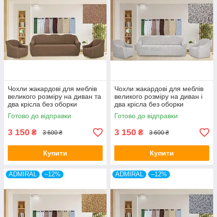
Чохли жакардові для меблів
Чохли жакардові для меблів
великого розміру на диван та
великого розміру на диван і
два крісла без оборки
два крісла без оборки
натяжні Venera капучино
натяжні Venera молочний
Готово до відправки
Готово до відправки
3 150
3 150
₴
₴
3 600 ₴
3 600 ₴
Купити
Купити
ADMIRAL
–12%
ADMIRAL
–12%