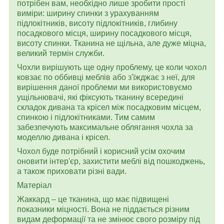
потрібен вам, необхідно лише зробити прості
виміри: ширину спинки з урахуванням
підлокітників, висоту підлокітників, глибину
посадкового місця, ширину посадкового місця,
висоту спинки. Тканина не щільна, але дуже міцна,
великий термін служби.
Чохли вирішують ще одну проблему, це коли чохол
ковзає по оббивці меблів або з'їжджає з неї, для
вирішення даної проблеми ми використовуємо
ущільнювачі, які фіксують тканину всередині
складок дивана та крісел між посадковим місцем,
спинкою і підлокітниками. Тим самим
забезпечують максимальне облягання чохла за
моделлю дивана і крісел.
Чохол буде потрібний і корисний усім охочим
оновити інтер'єр, захистити меблі від пошкоджень,
а також приховати різні вади.
Матеріал
Жаккард – це тканина, що має підвищені
показники міцності. Вона не піддається різним
видам деформації та не змінює свого розміру під