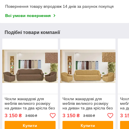
Повернення товару впродовж 14 днів за рахунок покупця
Всі умови повернення
Подібні товари компанії
Чохли жакардові для
Чохли жакардові для
Чохл
меблів великого розміру
меблів великого розміру
мебл
на диван та два крісла без
на диван та два крісла без
на д
оборки натяжні Venera
оборки натяжні Venera
обор
3 150
3 150
3 1
₴
₴
3 600 ₴
3 600 ₴
капучино
медовий
кака
Купити
Купити