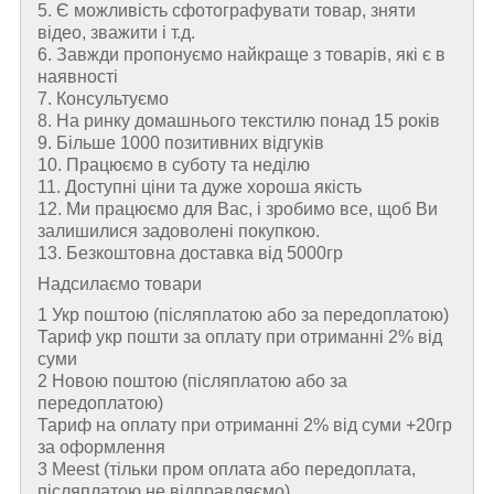
5. Є можливість сфотографувати товар, зняти
відео, зважити і т.д.
6. Завжди пропонуємо найкраще з товарів, які є в
наявності
7. Консультуємо
8. На ринку домашнього текстилю понад 15 років
9. Більше 1000 позитивних відгуків
10. Працюємо в суботу та неділю
11. Доступні ціни та дуже хороша якість
12. Ми працюємо для Вас, і зробимо все, щоб Ви
залишилися задоволені покупкою.
13. Безкоштовна доставка від 5000гр
Надсилаємо товари
1 Укр поштою (пiсляплатою або за передоплатою)
Тариф укр пошти за оплату при отриманні 2% від
суми
2 Новою поштою (пiсляплатою або за
передоплатою)
Тариф на оплату при отриманні 2% від суми +20гр
за оформлення
3 Meest (тільки пром оплата або передоплата,
післяплатою не відправляємо)