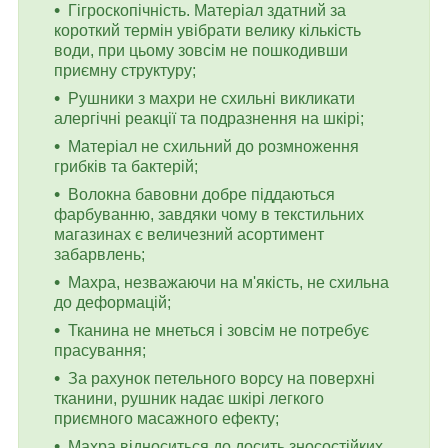
Гігроскопічність. Матеріал здатний за
короткий термін увібрати велику кількість
води, при цьому зовсім не пошкодивши
приємну структуру;
Рушники з махри не схильні викликати
алергічні реакції та подразнення на шкірі;
Матеріал не схильний до розмноження
грибків та бактерій;
Волокна бавовни добре піддаються
фарбуванню, завдяки чому в текстильних
магазинах є величезний асортимент
забарвлень;
Махра, незважаючи на м'якість, не схильна
до деформацій;
Тканина не мнеться і зовсім не потребує
прасування;
За рахунок петельного ворсу на поверхні
тканини, рушник надає шкірі легкого
приємного масажного ефекту;
Махра відноситься до досить зносостійких