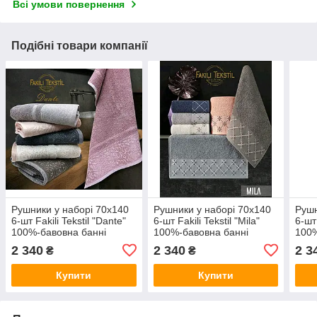
Всі умови повернення
Подібні товари компанії
Рушники у наборі 70x140
Рушники у наборі 70x140
Рушн
6-шт Fakili Tekstil "Dante"
6-шт Fakili Tekstil "Mila"
6-шт 
100%-бавовна банні
100%-бавовна банні
100%
махрові м'які Туреччина
махрові м'які Туреччина
махр
2 340
2 340
2 3
₴
₴
Купити
Купити