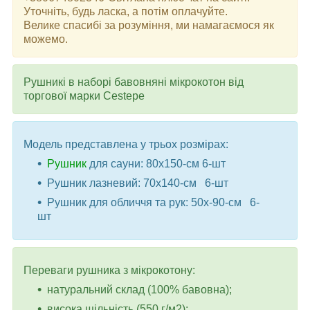
Уточніть, будь ласка, а потім оплачуйте.
Велике спасибі за розуміння, ми намагаємося як
можемо.
Рушникi в наборi бавовнянi мікрокотон від
торгової марки Cestepe
Модель представлена ​​у трьох розмірах:
Рушник
для сауни: 80x150-см 6-шт
Рушник лазневий: 70x140-см 6-шт
Рушник для обличчя та рук: 50x-90-см 6-
шт
Переваги рушника з мікрокотону:
натуральний склад (100% бавовна);
висока щільність (550 г/м2);