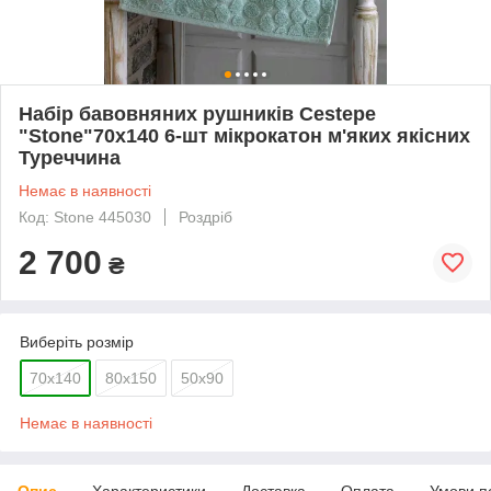
Набір бавовняних рушників Cestepe
"Stone"70x140 6-шт мікрокатон м'яких якісних
Туреччина
Немає в наявності
Код: Stone 445030
Роздріб
2 700
₴
Виберіть розмір
70x140
80x150
50x90
Немає в наявності
Опис
Характеристики
Доставка
Оплата
Умови п