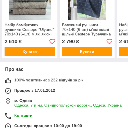
Набір бамбукових
Бавовняні рушники
Набі
рушників Cestepe "Ulyanu"
70x140 (6-шт) м'які якісні
рушн
70x140 (6-шт) м'які якісні
щільні Cestepe Туреччина
м'як
щільні Туреччина
Туре
2 610
2 790
2 6
₴
₴
Купити
Купити
Про нас
100% позитивних з 232 відгуків за рік
Працює з 17.01.2012
м. Одеса
Одесса, 7 й км. Овидиопольской дороги., Одеса, Україна
Контакти
Сьогодні працює з 10:00 до 19:00