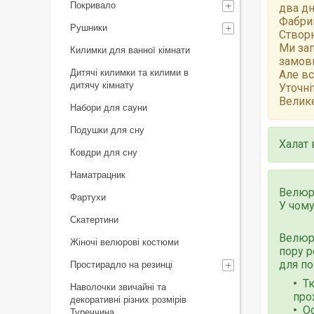
Покривало
два дн
Фабрик
Рушники
Створю
Ми зап
Килимки для ванної кімнати
замов
Дитячі килимки та килими в
Але вс
дитячу кімнату
Уточні
Велике
Набори для сауни
Подушки для сну
Халат 
Ковдри для сну
Наматрацник
Велюр
Фартухи
У чому
Скатертини
Велюро
Жіночі велюрові костюми
пору р
для по
Простирадло на резинці
Тк
Наволочки звичайні та
про
декоративні різних розмірів
Ос
Туреччина