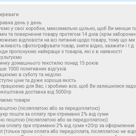
ереваги:
правка день у день
уємо у свої коробки, максимально щільно, щоб Ви менше п
бмін та повернення товару протягом 14 днів (крім забороне
можемо відповісти на всі питання щодо товару, тому що м
ожливість сфотографувати товар, зняти відео, зважити і т.д.
жди пропонуємо найкраще з товарів, які є в наявності
сультуємо
ринку домашнього текстилю понад 15 років
ьше 1000 позитивних відгуків
ацюємо в суботу та неділю
ступні ціни та дуже хороша якість
 працюємо для Вас, і зробимо все, щоб Ви залишилися зад
зкоштовна доставка від 5000гр
лаємо товари
поштою (пiсляплатою або за передоплатою)
укр пошти за оплату при отриманні 2% від суми
ою поштою (пiсляплатою або за передоплатою)
на оплату при отриманні 2% від суми +20гр за оформлення
t (тільки пром оплата або передоплата, післяплатою не ві