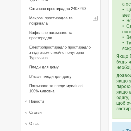
а о
Сатинове простирадло 240×260
Ця
вел
Махрові простирадла та
Ве
покривала
Од
ско
Вафельне покривало та
В
простирадло
Тк
Електропростирадло простирадло
яск
з підігрівом сімейне полуторне
Якщо В
Туреччина
будь-я
необхі
Пледи для дому
дозвол
В’язані пледи для дому
якщо з
Покривало та пледи муслінові
парою 
100% бавовна
якщо в
одягу;
Новости
щоб оч
застир
Статьи
О нас