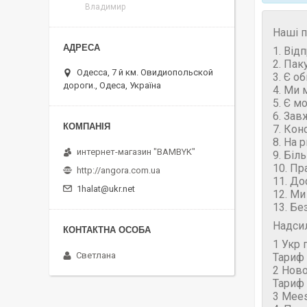
Владимир
Наші п
1. Від
2. Пак
Одесса, 7 й км. Овидиопольской
3. Є о
дороги., Одеса, Україна
4. Ми 
5. Є м
6. Зав
7. Кон
8. На 
интернет-магазин "BAMBYK"
9. Біл
10. Пр
http://angora.com.ua
11. До
1halat@ukr.net
12. Ми
13. Бе
Надси
1 Укр 
Светлана
Тариф 
2 Нов
Тариф 
3 Mees