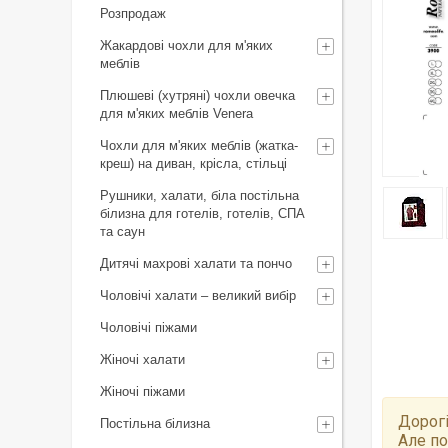
Розпродаж
Жакардові чохли для м'яких
меблів
Плюшеві (хутряні) чохли овечка
для м'яких меблів Venera
Чохли для м'яких меблів (жатка-
креш) на диван, крісла, стільці
Рушники, халати, біла постільна
білизна для готелів, готелів, СПА
та саун
Дитячі махрові халати та пончо
Чоловічі халати – великий вибір
Чоловічі піжами
Жіночі халати
Жіночі піжами
Дорогі
Постільна білизна
Але по