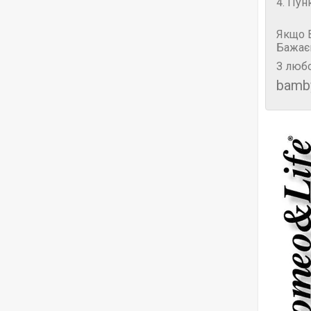
4. Пун
Якщо В
Бажає
З любо
bamb