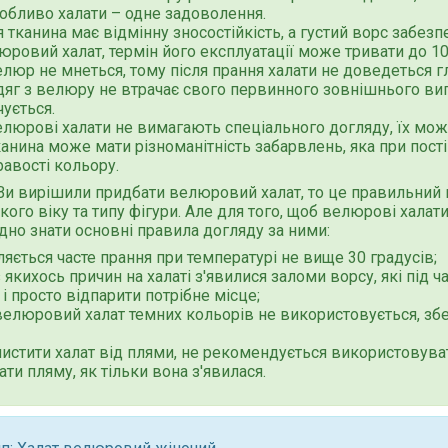
собливо халати – одне задоволення.
 тканина має відмінну зносостійкість, а густий ворс забез
юровий халат, термін його експлуатації може тривати до 10
люр не мнеться, тому після прання халати не доведеться г
яг з велюру не втрачає свого первинного зовнішнього вигля
чується.
елюрові халати не вимагають спеціального догляду, їх мож
анина може мати різноманітність забарвлень, яка при постій
равості кольору.
и вирішили придбати велюровий халат, то це правильний в
кого віку та типу фігури. Але для того, щоб велюрові халат
дно знати основні правила догляду за ними:
яється часте прання при температурі не вище 30 градусів;
 якихось причин на халаті з'явилися заломи ворсу, які під 
і просто відпарити потрібне місце;
елюровий халат темних кольорів не використовується, збер
истити халат від плями, не рекомендується використовувати
ати пляму, як тільки вона з'явилася.