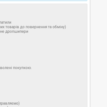
латили
них товарів до повернення та обміну)
и не дропшипери
оволені покупкою.
дправляємо)