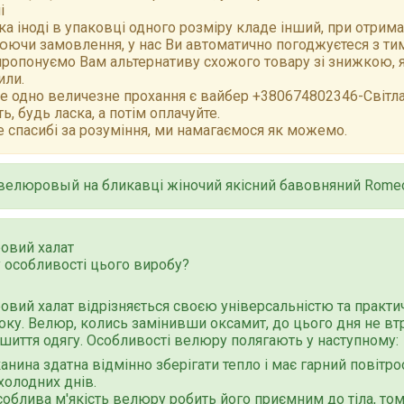
і
а іноді в упаковці одного розміру кладе інший, при отрим
ючи замовлення, у нас Ви автоматично погоджуєтеся з тим,
ропонуємо Вам альтернативу схожого товару зі знижкою, як
или.
е одно величезне прохання є вайбер +380674802346-Світлан
ть, будь ласка, а потім оплачуйте.
 спасибі за розуміння, ми намагаємося як можемо.
велюровый на бликавцi жiночий якiсний бавовняний Romeo
овий халат
 особливості цього виробу?
вий халат відрізняється своєю універсальністю та практи
оку. Велюр, колись замінивши оксамит, до цього дня не вт
шиття одягу. Особливості велюру полягають у наступному:
анина здатна відмінно зберігати тепло і має гарний повітр
холодних днів.
облива м'якість велюру робить його приємним до тіла, тому