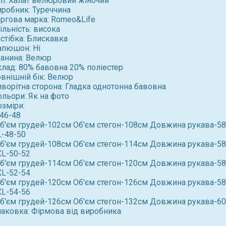
ип: Халат велюровий жіночий
иробник: Туреччина
оргова марка: Romeo&Life
льність: висока
стібка: Блискавка
апюшон: Нi
канина: Велюр
клад: 80% бавовна 20% полiестер
овнішній бік: Велюр
иворітна сторона: Гладка однотонна бавовна
ольори: Як на фото
озміри:
-46-48
Об'єм грудей-102см Об'єм стегон-108см Довжина рукава-5
L-48-50
Об'єм грудей-108см Об'єм стегон-114см Довжина рукава-5
XL-50-52
Об'єм грудей-114см Об'єм стегон-120см Довжина рукава-5
XL-52-54
Об'єм грудей-120см Об'єм стегон-126см Довжина рукава-5
XL-54-56
Об'єм грудей-126см Об'єм стегон-132см Довжина рукава-6
паковка: Фірмова від виробника.