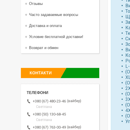
Т
Отзывы
В
Т
Часто задаваемые вопросы
Щі
За
Доставка и оплата
К
Т
Условие бесплатной доставки!
С
З
Возврат и обмен
В
К
Р
L
(
КОНТАКТИ
X
(
2
(
3
вайбер
+380 (67) 480-23-46
(
Светлана
4
+380 (50) 130-68-45
(
Светлана
У
вайбер
+380 (67) 763-00-49