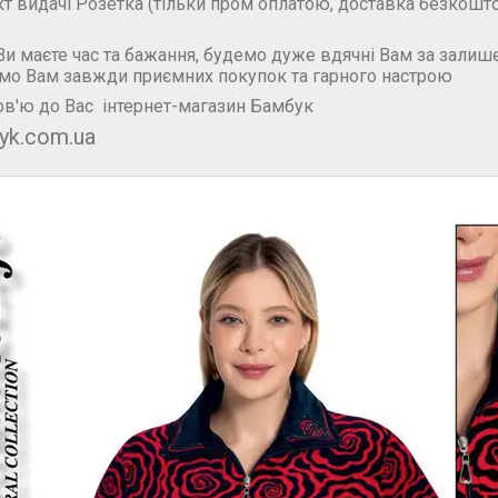
кт видачі Розетка (тільки пром оплатою, доставка безкошт
и маєте час та бажання, будемо дуже вдячні Вам за залише
мо Вам завжди приємних покупок та гарного настрою
в'ю до Вас інтернет-магазин Бамбук
yk.com.ua