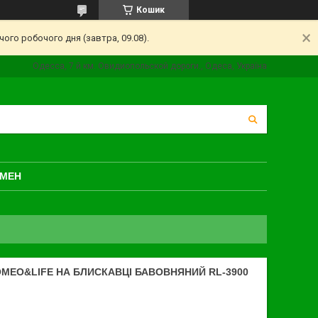
Кошик
ого робочого дня (завтра, 09.08).
Одесса, 7 й км. Овидиопольской дороги., Одеса, Україна
БМЕН
MEO&LIFE НА БЛИСКАВЦІ БАВОВНЯНИЙ RL-3900