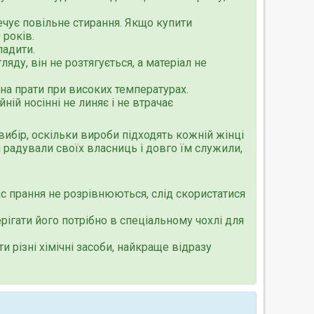
печує повільне стирання. Якщо купити
 років.
ладити.
ду, він не розтягується, а матеріал не
на прати при високих температурах.
ній носінні не линяє і не втрачає
ибір, оскільки вироби підходять кожній жінці
и радували своїх власниць і довго їм служили,
час прання не розрівнюються, слід скористатися
ігати його потрібно в спеціальному чохлі для
 різні хімічні засоби, найкраще відразу