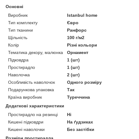
Основні
Виробник
Istanbul home
Тип комплекту
Євро
Тип тканини
Ранфорс
Щільність
100 г/м2
Колір
Різні кольори
Тематика декору, малюнка
Орнамент
Підковдра
1 (шт)
Простирадло
1 (шт)
Наволочка
2 (шт)
Особливість наволочок
Одного розміру
Подарункова упаковка
Так
Країна виробник
Туреччина
Додаткові характеристики
Простирадло на резинці
Ні
Кишені підковдри
На ґудзиках
Кишені наволочки
Без застібки
Розміри простирадла