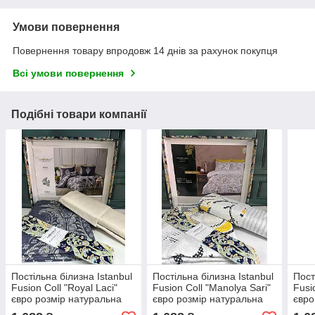
Умови повернення
Повернення товару впродовж 14 днів за рахунок покупця
Всі умови повернення
Подібні товари компанії
Постільна білизна Istanbul
Постільна білизна Istanbul
Пост
Fusion Coll "Royal Laci"
Fusion Coll "Manolya Sari"
Fusi
євро розмір натуральна
євро розмір натуральна
євро
100% бавовна ранфорс
100% бавовна ранфорс
100