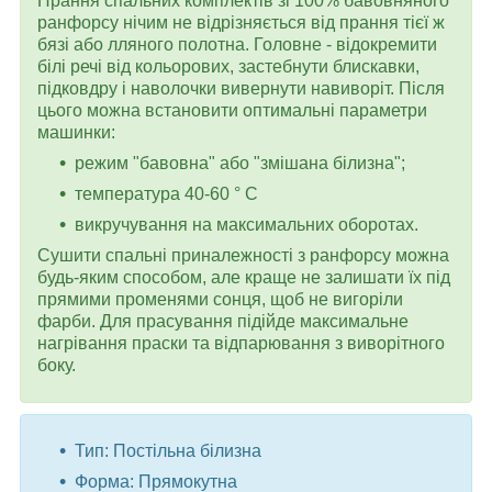
Прання спальних комплектів зі 100% бавовняного
ранфорсу нічим не відрізняється від прання тієї ж
бязі або лляного полотна. Головне - відокремити
білі речі від кольорових, застебнути блискавки,
підковдру і наволочки вивернути навиворіт. Після
цього можна встановити оптимальні параметри
машинки:
режим "бавовна" або "змішана білизна";
температура 40-60 ° C
викручування на максимальних оборотах.
Сушити спальні приналежності з ранфорсу можна
будь-яким способом, але краще не залишати їх під
прямими променями сонця, щоб не вигоріли
фарби. Для прасування підійде максимальне
нагрівання праски та відпарювання з виворітного
боку.
Тип: Постільна білизна
Форма: Прямокутна