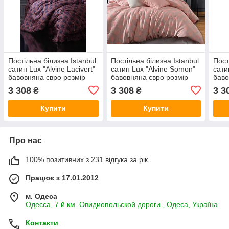
Постільна білизна Istanbul
Постільна білизна Istanbul
Пост
сатин Lux "Alvine Lacivert"
сатин Lux "Alvine Somon"
сати
бавовняна євро розмір
бавовняна євро розмір
баво
Туреччина
Туреччина
Туре
3 308
3 308
3 3
₴
₴
Купити
Купити
Про нас
100% позитивних з 231 відгука за рік
Працює з 17.01.2012
м. Одеса
Одесса, 7 й км. Овидиопольской дороги., Одеса, Україна
Контакти