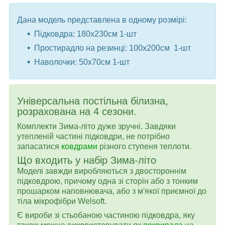
Дана модель представлена ​​в одному розмірі:
Підковдра: 180x230см 1-шт
Простирадло на резинцi: 100x200см 1-шт
Наволочки: 50x70см 1-шт
Універсальна постільна білизна,
розрахована на 4 сезони.
Комплекти Зима-літо дуже зручні. Завдяки
утепленій частині підковдри, не потрібно
запасатися
ковдрами
різного ступеня теплоти.
Що входить у набір Зима-літо
Моделі завжди виробляються з двостороннім
підковдрою, причому одна зі сторін або з тонким
прошарком наповнювача, або з м'якої приємної до
тіла мікрофібри Welsoft.
Є вироби зі стьобаною частиною підковдра, яку