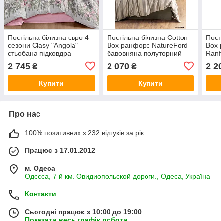
Постільна білизна євро 4
Постільна білизна Cotton
Пост
сезони Clasy "Angola"
Box ранфорс NatureFord
Box 
стьобана підковдра
бавовняна полуторний
Ranf
бавовняна якісна
розмір Туреччина
полу
2 745
2 070
2 2
₴
₴
Туреччина
Туре
Купити
Купити
Про нас
100% позитивних з 232 відгуків за рік
Працює з 17.01.2012
м. Одеса
Одесса, 7 й км. Овидиопольской дороги., Одеса, Україна
Контакти
Сьогодні працює з 10:00 до 19:00
Показати весь графік роботи