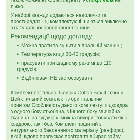
також можна використовувати як
покривала
на
ліжко.
У наборі завжди додаються наволочки та
простирадла - ці комплектуючі шиються виключно
з натуральної бавовняної тканини.
Рекомендації щодо догляду
Можна прати та сушити в пральній машині;
Температура води 30-40 градусів;
прасувати при щадному режимі до 110
градусів;
Відбілювачі НЕ застосовувати.
Комплект постільної білизни Cotton Box 4 сезони.
Цей стильний комплект із оригінальним
принтом.Особливість даного комплекту: підковдра
з одного боку стьобана, з іншого боку звичайна
тканина, на ґудзиках, можна використовувати як з
ковдрою, так і без. Комплект пошитий з
натурального бавовняного матеріалу (ранфорс),
який чудово пропускає повітря та вбирає зайву