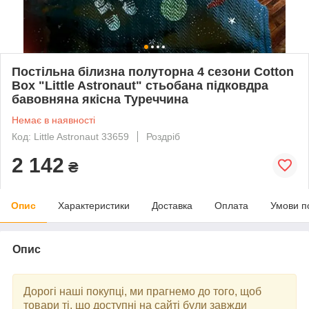
Постільна білизна полуторна 4 сезони Cotton
Box "Little Astronaut" стьобана підковдра
бавовняна якісна Туреччина
Немає в наявності
Код: Little Astronaut 33659
Роздріб
2 142
₴
Опис
Характеристики
Доставка
Оплата
Умови п
Опис
Дорогі наші покупці, ми прагнемо до того, щоб
товари ті, що доступні на сайті були завжди