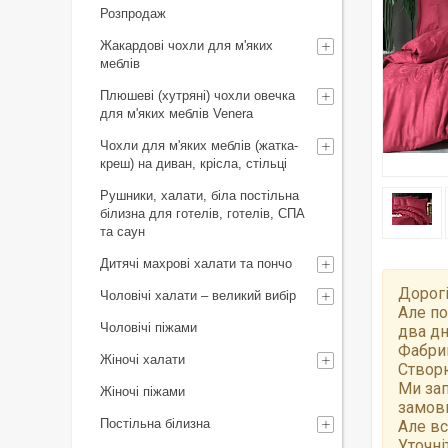
Розпродаж
Жакардові чохли для м'яких
меблів
Плюшеві (хутряні) чохли овечка
для м'яких меблів Venera
Чохли для м'яких меблів (жатка-
креш) на диван, крісла, стільці
Рушники, халати, біла постільна
білизна для готелів, готелів, СПА
та саун
Дитячі махрові халати та пончо
Дорогі
Чоловічі халати – великий вибір
Але по
Чоловічі піжами
два дн
Фабрик
Жіночі халати
Створю
Ми зап
Жіночі піжами
замов
Постільна білизна
Але вс
Уточні