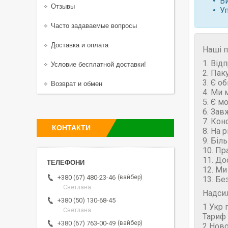
В
Отзывы
У
Часто задаваемые вопросы
Доставка и оплата
Наші п
1. Від
Условие бесплатной доставки!
2. Пак
3. Є о
Возврат и обмен
4. Ми 
5. Є м
6. Зав
7. Кон
КОНТАКТИ
8. На 
9. Біл
10. Пр
11. До
12. Ми
вайбер
+380 (67) 480-23-46
13. Бе
Светлана
Надси
+380 (50) 130-68-45
1 Укр 
Светлана
Тариф 
вайбер
+380 (67) 763-00-49
2 Нов