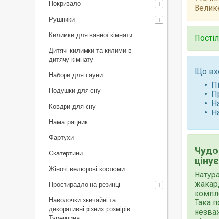
Покривало
Велике
Рушники
Килимки для ванної кімнати
Постіл
Дитячі килимки та килими в
дитячу кімнату
Що вх
Набори для сауни
П
Подушки для сну
П
Н
Ковдри для сну
Н
Наматрацник
Фартухи
Чудов
Скатертини
цінує
Жіночі велюрові костюми
Натура
жакар
Простирадло на резинці
компле
Наволочки звичайні та
Така п
декоративні різних розмірів
незваж
Туреччина