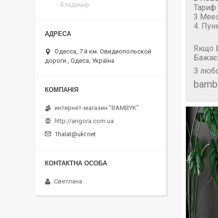
Владимир
Тариф 
3 Mees
4. Пун
Якщо В
Одесса, 7 й км. Овидиопольской
Бажає
дороги., Одеса, Україна
З любо
bamb
интернет-магазин "BAMBYK"
http://angora.com.ua
1halat@ukr.net
Светлана