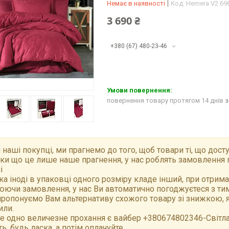
Немає в наявності
Код:
Hemera V2 69
3 690 ₴
+380 (67) 480-23-46
повернення товару протягом 14 днів
з
 наші покупці, ми прагнемо до того, щоб товари ті, що досту
ки що це лише наше прагнення, у нас роблять замовлення 
і
а іноді в упаковці одного розміру кладе інший, при отрим
ючи замовлення, у нас Ви автоматично погоджуєтеся з тим,
ропонуємо Вам альтернативу схожого товару зі знижкою, як
или.
е одно величезне прохання є вайбер +380674802346-Світлан
ть, будь ласка, а потім оплачуйте.