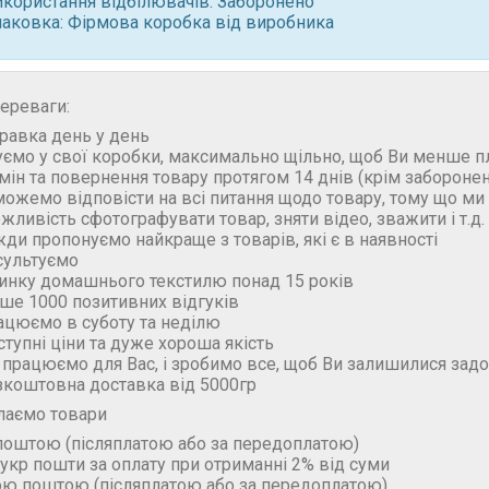
икористання відбілювачів: Заборонено
паковка: Фірмова коробка від виробника
ереваги:
правка день у день
уємо у свої коробки, максимально щільно, щоб Ви менше п
бмін та повернення товару протягом 14 днів (крім забороне
можемо відповісти на всі питання щодо товару, тому що м
ожливість сфотографувати товар, зняти відео, зважити і т.д.
жди пропонуємо найкраще з товарів, які є в наявності
сультуємо
ринку домашнього текстилю понад 15 років
ьше 1000 позитивних відгуків
ацюємо в суботу та неділю
ступні ціни та дуже хороша якість
 працюємо для Вас, і зробимо все, щоб Ви залишилися зад
зкоштовна доставка від 5000гр
лаємо товари
поштою (пiсляплатою або за передоплатою)
укр пошти за оплату при отриманні 2% від суми
ою поштою (пiсляплатою або за передоплатою)