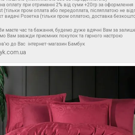
на оплату при отриманні 2% від суми +20гр за оформлення
t (тільки пром оплата або передоплата, післяплатою не ві
кт видачі Розетка (тільки пром оплатою, доставка безкошт
и маєте час та бажання, будемо дуже вдячні Вам за залише
мо Вам завжди приємних покупок та гарного настрою
в'ю до Вас інтернет-магазин Бамбук
yk.com.ua