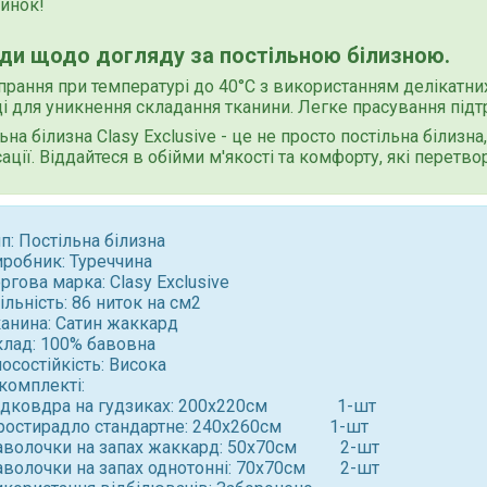
инок!
ди щодо догляду за постільною білизною.
прання при температурі до 40°C з використанням делікатн
і для уникнення складання тканини. Легке прасування під
ьна білизна
Clasy Exclusive
- це не просто постільна білизн
ації. Віддайтеся в обійми м'якості та комфорту, які перет
п: Постільна білизна
иробник: Туреччина
оргова марка:
Clasy Exclusive
льність: 86 ниток на см2
канина: Сатин жаккард
клад: 100% бавовна
осостійкість: Висока
комплекті:
ідковдра на гудзиках: 200x220см 1-шт
ростирадло стандартне: 240x260см 1-шт
аволочки на запах жаккард: 50x70см 2-шт
аволочки на запах однотоннi: 70x70см 2-шт ⠀