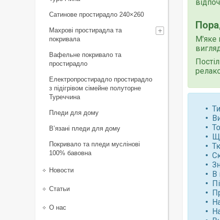
відпоч
Сатинове простирадло 240×260
Пора
Махрові простирадла та
М'яке 
покривала
вигляд
Вафельне покривало та
Постіл
простирадло
релакс
Електропростирадло простирадло
з підігрівом сімейне полуторне
Туреччина
Ти
Пледи для дому
В
Т
В’язані пледи для дому
Щі
Покривало та пледи муслінові
Т
100% бавовна
С
Зн
Новости
В 
П
Статьи
П
Н
О нас
Н