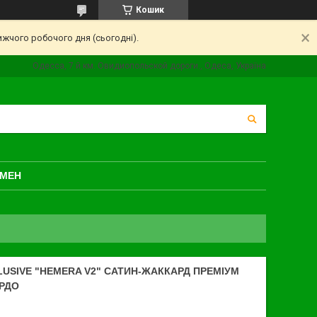
Кошик
ижчого робочого дня (сьогодні).
Одесса, 7 й км. Овидиопольской дороги., Одеса, Україна
БМЕН
LUSIVE "HEMERA V2" САТИН-ЖАККАРД ПРЕМІУМ
РДО