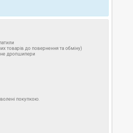
латили
них товарів до повернення та обміну)
и не дропшипери
оволені покупкою.