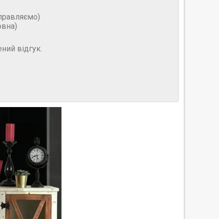
дправляємо)
овна)
ний відгук.