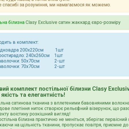
 спасибі за розуміння, ми намагаємося як можемо.
ьна білизна
Clasy Exclusive сатин жаккард євро-розміру
одить в комплект:
ідковдра 200x220см 1шт
ростирадло: 240x260см 1шт
аволочки: 50x70см 2-шт
аволочки: 70x70см 2-шт
ий комплект постільної білизни Clasy Exclusi
 якість та елегантність!
льна сатинова тканина з вплетеними бавовняними волокнам
дове плетіння ниток створює рельєфний візерунок, що ра
кту воістину розкішний вигляд!
остільна білизна практично не меніться, зберігає первісний
аючи на щільність тканини, пропускає повітря, приємне до